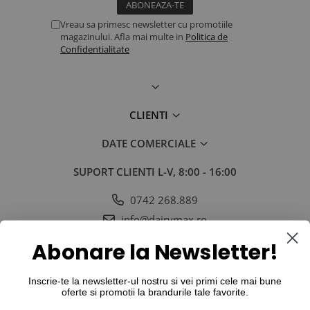
Vreau sa primesc newsletter cu promotiile
magazinului. Afla mai multe in
Politica de
Confidentialitate
CLIENTI
DATE COMERCIALE
SUPORT CLIENTI
L-V, 8:00 - 16:00
0742 268.889
info@dairymax.ro
SOCIAL
URMARESTE-NE IN SOCIAL MEDIA
Abonare la Newsletter!
Inscrie-te la newsletter-ul nostru si vei primi cele mai bune
oferte si promotii la
brandurile tale favorite
.