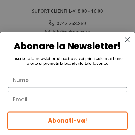
SUPORT CLIENTI
L-V, 8:00 - 16:00
0742 268.889
info@dairymax.ro
SOCIAL
URMARESTE-NE IN SOCIAL MEDIA
Abonare la Newsletter!
Inscrie-te la newsletter-ul nostru si vei primi cele mai bune
oferte si promotii la
brandurile tale favorite
.
©Copyright Dairy MAX International SRL 2026
Abonati-va!