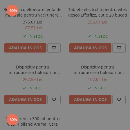
Bolusuri cu eliberare lenta de
Tablete electroliti pentru vitei,
-50%
minerale pentru vaci tinere,
Resco Efferfizz, cutie 20 bucati
Resco Juniortop, cutie 12
375,01 Lei
255,91 Lei
bucati
187,51 Lei
IN STOC
IN STOC
ADAUGA IN COS
ADAUGA IN COS
Dispozitiv pentru
Dispozitiv pentru
introducerea bolusurilor
introducerea bolusurilor
ruminale de dimensiuni mari
ruminale in vitei si oi
267,59 Lei
107,02 Lei
in vaci
IN STOC
IN STOC
ADAUGA IN COS
ADAUGA IN COS
Pistol drench 300 ml pentru
-30%
vitei, Holland Animal Care