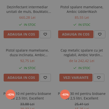
Dezinfectant intermediar
Pistol spalare mameloane,
unitati de muls, BouMatic
Ambic UdderWash
Oxybrosse, bidon 22 kg
660,28 Lei
85,55 Lei
IN STOC
IN STOC
ADAUGA IN COS
ADAUGA IN COS
Pistol spalare mameloane,
Cap metalic spalare cu jet
duza inclinata, Ambic
reglabil, Ambic Vordin
UdderWash Extended
VoluSpray, conector furtun
92,75 Lei
de la 242,42 Lei
IN STOC
IN STOC
ADAUGA IN COS
VEZI VARIANTE
Pompa 10 ml pentru bidoane
Pompa 30 ml pentru bidoane
-40%
-40%
de 2,5 litri, Excellent
de 2,5 litri, Excellent
33,88 Lei
25,41 Lei
20,33 Lei
15,25 Lei