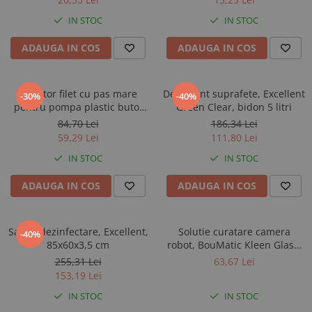
IN STOC
IN STOC
ADAUGA IN COS
ADAUGA IN COS
Adaptor filet cu pas mare
Detergent suprafete, Excellent
-30%
-40%
pentru pompa plastic butoi
Green Clear, bidon 5 litri
200 litri, Excellent
84,70 Lei
186,34 Lei
59,29 Lei
111,80 Lei
IN STOC
IN STOC
ADAUGA IN COS
ADAUGA IN COS
Saltea dezinfectare, Excellent,
Solutie curatare camera
-40%
85x60x3,5 cm
robot, BouMatic Kleen Glass,
flacon 0,75 l
255,31 Lei
63,67 Lei
153,19 Lei
IN STOC
IN STOC