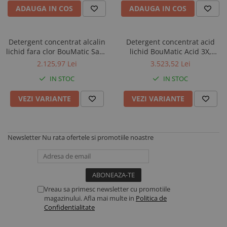
ADAUGA IN COS
ADAUGA IN COS
Detergent concentrat alcalin
Detergent concentrat acid
lichid fara clor BouMatic Sana
lichid BouMatic Acid 3X,
Guard 1, pentru instalatii de
pentru instalatii de muls si
2.125,97 Lei
3.523,52 Lei
muls si tancuri de racire
tancuri de racire
IN STOC
IN STOC
VEZI VARIANTE
VEZI VARIANTE
Newsletter
Nu rata ofertele si promotiile noastre
Vreau sa primesc newsletter cu promotiile
magazinului. Afla mai multe in
Politica de
Confidentialitate