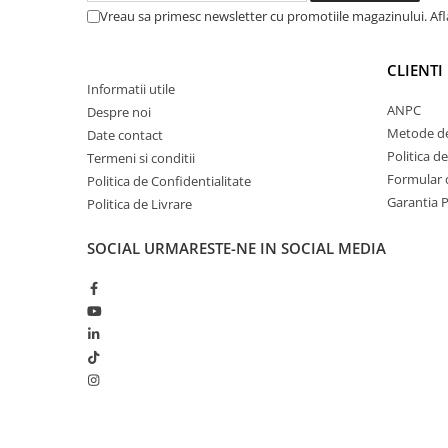
Vreau sa primesc newsletter cu promotiile magazinului. Af
Ingrijirea pielii la vaci
Ventilatie si climatizare vaci
CLIENTI
Vitei
Informatii utile
ANPC
Despre noi
Metode de
Date contact
Alaptare vitei
Politica d
Termeni si conditii
Alaptare automata vitei
Formular d
Politica de Confidentialitate
Galeti, bidoane, tetine vitei
Garantia 
Politica de Livrare
Colostru vitei
SOCIAL
URMARESTE-NE IN SOCIAL MEDIA
Cusete si boxe vitei
Accesorii cusete vitei
Boxe comune
Cusete individuale
Furajare si adapare vitei
Echipamente si accesorii furajare
vitei
Suplimente nutritive vitei