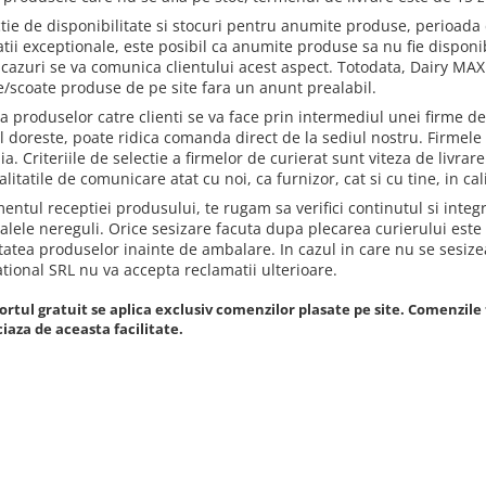
ctie de disponibilitate si stocuri pentru anumite produse, perioada 
atii exceptionale, este posibil ca anumite produse sa nu fie disponibi
 cazuri se va comunica clientului acest aspect. Totodata, Dairy MAX 
e/scoate produse de pe site fara un anunt prealabil.
ea produselor catre clienti se va face prin intermediul unei firme 
ul doreste, poate ridica comanda direct de la sediul nostru. Firmel
. Criteriile de selectie a firmelor de curierat sunt viteza de livrar
litatile de comunicare atat cu noi, ca furnizor, cat si cu tine, in cal
ntul receptiei produsului, te rugam sa verifici continutul si integr
alele nereguli. Orice sesizare facuta dupa plecarea curierului este 
itatea produselor inainte de ambalare. In cazul in care nu se sesize
ational SRL nu va accepta reclamatii ulterioare.
rtul gratuit se aplica exclusiv comenzilor plasate pe site. Comenzil
iaza de aceasta facilitate.