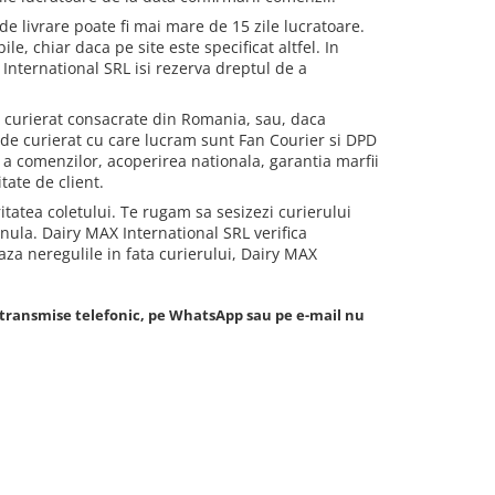
de livrare poate fi mai mare de 15 zile lucratoare.
le, chiar daca pe site este specificat altfel. In
International SRL isi rezerva dreptul de a
de curierat consacrate din Romania, sau, daca
e de curierat cu care lucram sunt Fan Courier si DPD
e a comenzilor, acoperirea nationala, garantia marfii
itate de client.
itatea coletului. Te rugam sa sesizezi curierului
nula. Dairy MAX International SRL verifica
aza neregulile in fata curierului, Dairy MAX
e transmise telefonic, pe WhatsApp sau pe e-mail nu