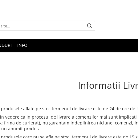
NDURI
INFO
Informatii Liv
 produsele aflate pe stoc termenul de livrare este de 24 de ore de 
in vedere ca in procesul de livrare a comenzilor mai sunt implicati i
ex: firma de curierat), nu garantam indeplinirea niciunei comenzi, in
 un anumit produs.
 produsele care nu se afla pe stoc, termenul de livrare este de 15 z