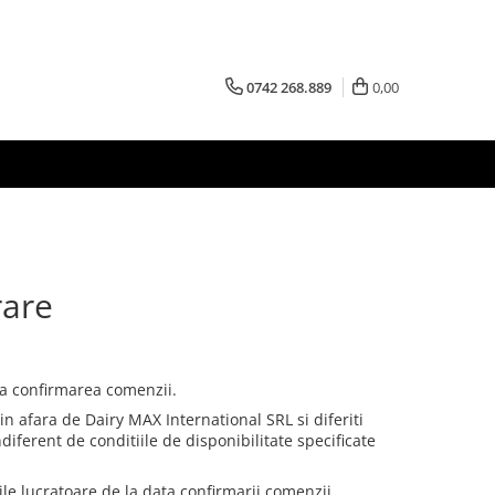
0742 268.889
0,00
rare
la confirmarea comenzii.
n afara de Dairy MAX International SRL si diferiti
diferent de conditiile de disponibilitate specificate
ile lucratoare de la data confirmarii comenzii.