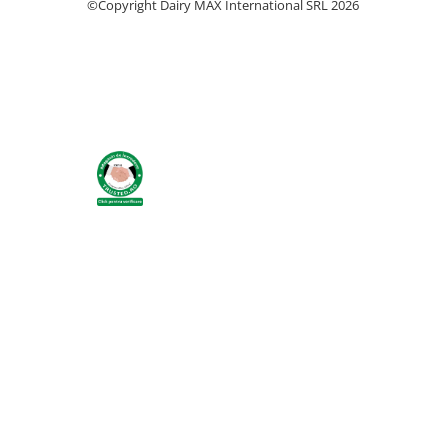
©Copyright Dairy MAX International SRL 2026
Sanatate si confort vitei
Ecornare vitei
Fatare vitei
Intarcare vitei
Marcare vitei
Perii de scarpinat vitei
Transport vitei
Ventilatie si climatizare vitei
Oi si capre
Alaptare miei si iezi
Alaptare automata miei si iezi
Galeti, bidoane, tetine miei si iezi
Colostru miei si iezi
Furajare si adapare oi si capre
Echipamente si accesorii furajare oi