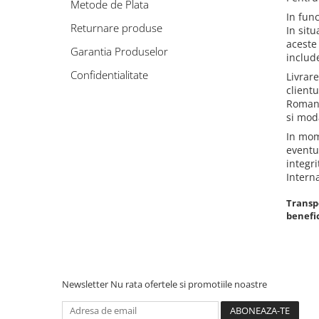
Metode de Plata
Renete, cutite si clesti ongloane
In fun
Returnare produse
Saboti ongloane
In situ
aceste
Scule si echipamente trimaj
Garantia Produselor
includ
ongloane
Confidentialitate
Livrar
Management vaci
client
Muls vaci
Romania
si moda
Accesorii muls vaci
In mome
Consumabile muls vaci
eventu
Echipamente de muls vaci
integr
Intern
Igiena mulsului
Testare si control lapte vaci
Transpo
benefic
Racire lapte
Silozuri stocare lapte
Tancuri racire lapte
Sanatate si confort vaci
Newsletter
Nu rata ofertele si promotiile noastre
Fertilitate si reproductie vaci
Identificare si marcare vaci