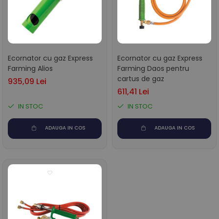
Ecornator cu gaz Express
Ecornator cu gaz Express
Farming Alios
Farming Daos pentru
cartus de gaz
935,09 Lei
611,41 Lei
IN STOC
IN STOC
ADAUGA IN COS
ADAUGA IN COS