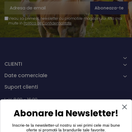
Vreau sa primesc newsletter cu promotiile magazinului. Afla mai
multe in
Politica de Confidentialitate
CLIENTI
Date comerciale
Suport clienti
L-V, 8:00 - 16:00
Abonare la Newsletter!
0742 268.889
info@dairymax.ro
Inscrie-te la newsletter-ul nostru si vei primi cele mai bune
oferte si promotii la
brandurile tale favorite
.