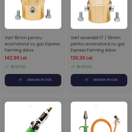
Varf 15mm pentru
Varf reversibil 17 / 19mm
ecornatorul cu gaz Express
pentru ecornatorul cu gaz
Farming Arkos
Express Farming Arkos
142,90 Lei
130,26 Lei
IN STOC
IN STOC
ADAUGA IN COS
ADAUGA IN COS