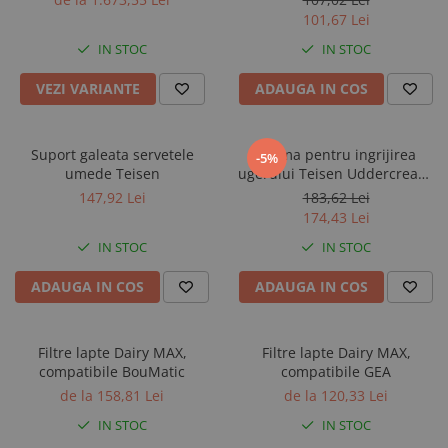
101,67 Lei
IN STOC
IN STOC
VEZI VARIANTE
ADAUGA IN COS
Suport galeata servetele
Crema pentru ingrijirea
-5%
umede Teisen
ugerului Teisen Uddercream,
flacon 2,5 l
147,92 Lei
183,62 Lei
174,43 Lei
IN STOC
IN STOC
ADAUGA IN COS
ADAUGA IN COS
Filtre lapte Dairy MAX,
Filtre lapte Dairy MAX,
compatibile BouMatic
compatibile GEA
de la 158,81 Lei
de la 120,33 Lei
IN STOC
IN STOC