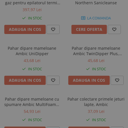
gaz pentru epilatorul termic
Northern Sanicleanse
uger vaci Express Farming
397,97 Lei
Terra
IN STOC
LA COMANDA
ADAUGA IN COS
CERE OFERTA
Pahar dipare mameloane
Pahar dipare mameloane
Ambic UniDipper
Ambic TwinDipper Plus,
AgroMAX
43,68 Lei
45,68 Lei
IN STOC
IN STOC
ADAUGA IN COS
ADAUGA IN COS
Pahar dipare mameloane cu
Pahar colectare primele jeturi
spumare Ambic MultiFoamer
lapte, Ambic
Plus, AgroMAX
54,93 Lei
37,09 Lei
IN STOC
IN STOC