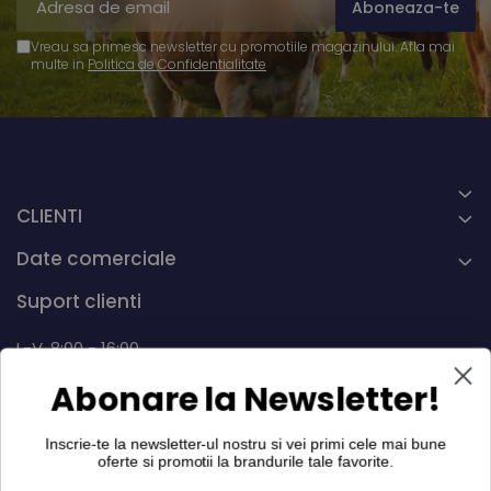
Vreau sa primesc newsletter cu promotiile magazinului. Afla mai
multe in
Politica de Confidentialitate
CLIENTI
Date comerciale
Suport clienti
L-V, 8:00 - 16:00
Abonare la Newsletter!
0742 268.889
info@dairymax.ro
Inscrie-te la newsletter-ul nostru si vei primi cele mai bune
oferte si promotii la
brandurile tale favorite
.