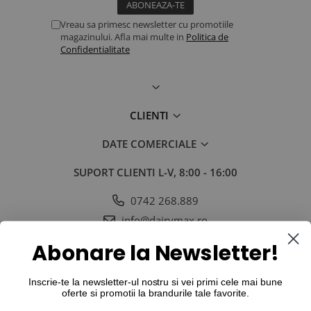
Vreau sa primesc newsletter cu promotiile
magazinului. Afla mai multe in
Politica de
Confidentialitate
CLIENTI
DATE COMERCIALE
SUPORT CLIENTI
L-V, 8:00 - 16:00
0742 268.889
info@dairymax.ro
SOCIAL
URMARESTE-NE IN SOCIAL MEDIA
Abonare la Newsletter!
Inscrie-te la newsletter-ul nostru si vei primi cele mai bune
oferte si promotii la
brandurile tale favorite
.