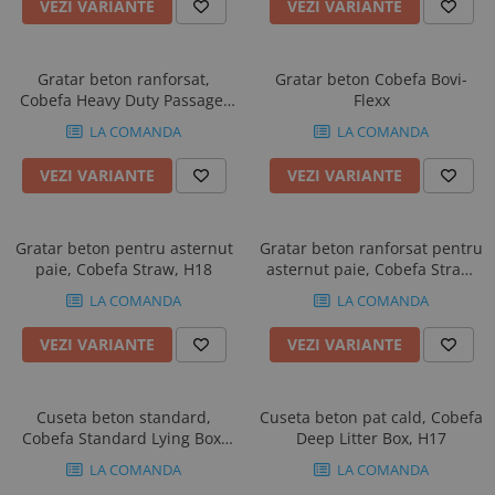
Foarfeci gradinarit
VEZI VARIANTE
VEZI VARIANTE
Combinezoane
Ecornare vitei
ongloane
Sanatate si confort animale
Impotriva sobolanilor
Furci si greble
Geci
Fatare vitei
Management vaci
Articole veterinare
Macete si seceri
Pantaloni si salopete
Intarcare vitei
Gratar beton ranforsat,
Gratar beton Cobefa Bovi-
Muls vaci
Ecornare si taiere cozi
Pistoale de udat si aspersoare
Veste
Marcare vitei
Cobefa Heavy Duty Passage,
Flexx
Pardoseli beton
Accesorii muls vaci
Plantatoare
H20
Incaltaminte protectie
Perii de scarpinat vitei
LA COMANDA
LA COMANDA
Perii de scarpinat
Consumabile muls vaci
Sere si paturi
Transport vitei
Branturi
Saltele si covoare
Echipamente de muls vaci
Seturi unelte gradinarit
VEZI VARIANTE
VEZI VARIANTE
Ventilatie si climatizare vitei
Cizme protectie
Separatoare de cusete
Igiena mulsului
Unelte specializate ferma
Manusi protectie
Ventilatie si climatizare
Testare si control lapte vaci
Gratar beton pentru asternut
Gratar beton ranforsat pentru
Sorturi si maneci protectie
Sisteme de management
Racire lapte
paie, Cobefa Straw, H18
asternut paie, Cobefa Straw,
H20
Silozuri stocare lapte
LA COMANDA
LA COMANDA
Tancuri racire lapte
VEZI VARIANTE
VEZI VARIANTE
Sanatate si confort vaci
Fertilitate si reproductie vaci
Identificare si marcare vaci
Cuseta beton standard,
Cuseta beton pat cald, Cobefa
Cobefa Standard Lying Box,
Deep Litter Box, H17
Ingrijirea pielii la vaci
H23
LA COMANDA
LA COMANDA
Ventilatie si climatizare vaci