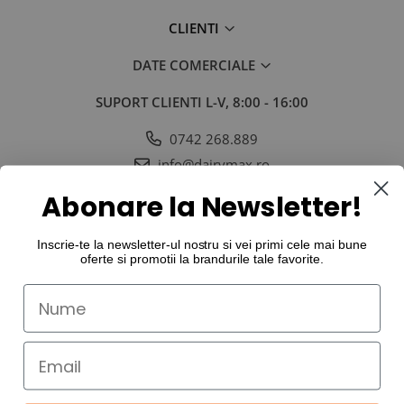
CLIENTI
DATE COMERCIALE
SUPORT CLIENTI
L-V, 8:00 - 16:00
0742 268.889
info@dairymax.ro
SOCIAL
URMARESTE-NE IN SOCIAL MEDIA
Abonare la Newsletter!
Inscrie-te la newsletter-ul nostru si vei primi cele mai bune
oferte si promotii la
brandurile tale favorite
.
©Copyright Dairy MAX International SRL 2026