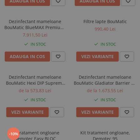
ADAUGA IN COS
ADAUGA IN COS
Dezinfectant mameloane
Filtre lapte BouMatic
BouMatic BlueMAX Premium,
990,40 Lei
butoi 220 kg
7.911,50 Lei
IN STOC
IN STOC
ADAUGA IN COS
VEZI VARIANTE
Dezinfectant mameloane
Dezinfectant mameloane
BouMatic Hexi DIP Supreme
BouMatic Gladiator Barrier pe
pe baza de clor
baza de clor
de la 573,83 Lei
de la 1.673,55 Lei
IN STOC
IN STOC
VEZI VARIANTE
VEZI VARIANTE
Kit tratament ongloane
Kit tratament ongloane,
-10%
Demotec Easy BLOC
Demotec 95