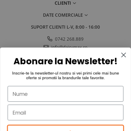
CLIENTI
DATE COMERCIALE
SUPORT CLIENTI
L-V, 8:00 - 16:00
0742 268.889
info@dairymax.ro
SOCIAL
URMARESTE-NE IN SOCIAL MEDIA
Abonare la Newsletter!
Inscrie-te la newsletter-ul nostru si vei primi cele mai bune
oferte si promotii la
brandurile tale favorite
.
©Copyright Dairy MAX International SRL 2026