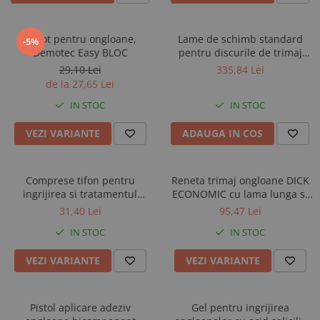
Sabot pentru ongloane,
Lame de schimb standard
-5%
Demotec Easy BLOC
pentru discurile de trimaj
Demotec
29,10 Lei
335,84 Lei
de la 27,65 Lei
IN STOC
IN STOC
VEZI VARIANTE
ADAUGA IN COS
Comprese tifon pentru
Reneta trimaj ongloane DICK
ingrijirea si tratamentul
ECONOMIC cu lama lunga si
ongloanelor, Allredo REDO-
ingusta
31,40 Lei
95,47 Lei
FLEX, set 100 bucati
IN STOC
IN STOC
VEZI VARIANTE
VEZI VARIANTE
Pistol aplicare adeziv
Gel pentru ingrijirea