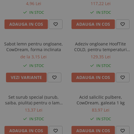
HOOF GRIP PRO/COLD
ml
4,96 Lei
117,22 Lei
IN STOC
IN STOC
ADAUGA IN COS
ADAUGA IN COS
Sabot lemn pentru ongloane,
Adeziv ongloane HoofTite
CowDream, forma inclinata
COLD, pentru temperaturi
extreme, cartus 210 ml
de la 3,15 Lei
129,35 Lei
IN STOC
IN STOC
VEZI VARIANTE
ADAUGA IN COS
Set surub special (surub,
Acid salicilic pulbere,
saiba, piulita) pentru o lama
CowDream, galeata 1 kg
disc trimaj Demotec
13,37 Lei
83,97 Lei
IN STOC
IN STOC
ADAUGA IN COS
ADAUGA IN COS