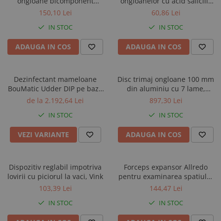
ongloane bicomponent
ongloanelor cu acid salicilic
HoofTite pentru cartusele de
38%, CowDream, flacon 500
150,10 Lei
60,86 Lei
200 si 220 ml
ml
IN STOC
IN STOC
ADAUGA IN COS
ADAUGA IN COS
Dezinfectant mameloane
Disc trimaj ongloane 100 mm
BouMatic Udder DIP pe baza
din aluminiu cu 7 lame,
de iod
inchis, Demotec DL-Soft
de la 2.192,64 Lei
897,30 Lei
IN STOC
IN STOC
VEZI VARIANTE
ADAUGA IN COS
Dispozitiv reglabil impotriva
Forceps expansor Allredo
lovirii cu piciorul la vaci, Vink
pentru examinarea spatiului
dintre ongloane, cu discuri in
103,39 Lei
144,47 Lei
varf
IN STOC
IN STOC