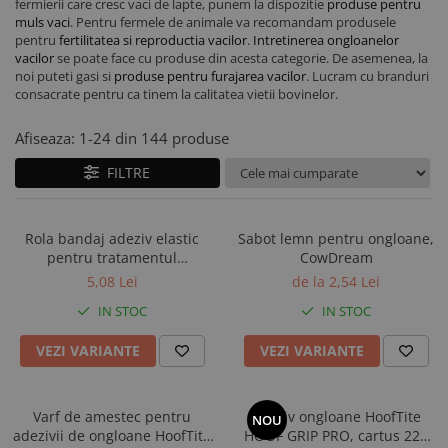
Foarfeci gradinarit
fermierii care cresc vaci de lapte, punem la dispozitie
produse pentru
Combinezoane
Ecornare vitei
ongloane
Sanatate si confort animale
Impotriva sobolanilor
muls vaci
. Pentru fermele de animale va recomandam produsele
Furci si greble
Geci
Fatare vitei
pentru
fertilitatea si reproductia vacilor
.
Intretinerea ongloanelor
Management vaci
Articole veterinare
Macete si seceri
vacilor
se poate face cu produse din acesta categorie. De asemenea, la
Pantaloni si salopete
Intarcare vitei
Muls vaci
Ecornare si taiere cozi
noi puteti gasi si
produse pentru furajarea vacilor
. Lucram cu branduri
Pistoale de udat si aspersoare
Veste
Marcare vitei
consacrate pentru ca tinem la calitatea vietii bovinelor.
Pardoseli beton
Accesorii muls vaci
Plantatoare
Incaltaminte protectie
Perii de scarpinat vitei
Perii de scarpinat
Consumabile muls vaci
Sere si paturi
Afiseaza:
1-
24
din
144
produse
Transport vitei
Branturi
Saltele si covoare
Echipamente de muls vaci
Seturi unelte gradinarit
Ventilatie si climatizare vitei
Cizme protectie
FILTRE
Separatoare de cusete
Igiena mulsului
Unelte specializate ferma
Manusi protectie
Ventilatie si climatizare
Testare si control lapte vaci
Sorturi si maneci protectie
Sisteme de management
Racire lapte
Rola bandaj adeziv elastic
Sabot lemn pentru ongloane,
pentru tratamentul
CowDream
Silozuri stocare lapte
ongloanelor, CowDream,
5,08 Lei
de la 2,54 Lei
Tancuri racire lapte
10cm x 4,5m
IN STOC
IN STOC
Sanatate si confort vaci
Fertilitate si reproductie vaci
VEZI VARIANTE
VEZI VARIANTE
Identificare si marcare vaci
Ingrijirea pielii la vaci
Varf de amestec pentru
Adeziv ongloane HoofTite
NOU
Ventilatie si climatizare vaci
adezivii de ongloane HoofTite
HOOF GRIP PRO, cartus 220