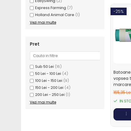
Ingrijirea pielii la vaci
EasySwing
(2)
Express Farming
(7)
Ventilatie si climatizare vaci
-25%
Holland Animal Care
(1)
Vitei
Vezi mai multe
Alaptare vitei
Alaptare automata vitei
Galeti, bidoane, tetine vitei
Pret
Colostru vitei
Cusete si boxe vitei
Sub 50 Lei
(16)
Accesorii cusete vitei
Batoane 
50 Lei - 100 Lei
(4)
Boxe comune
vopsea 
100 Lei - 150 Lei
(9)
Cusete individuale
marcarea
150 Lei - 200 Lei
(4)
Weather 
Furajare si adapare vitei
165,35 Le
200 Lei - 250 Lei
(1)
cutie 12
IN ST
Echipamente si accesorii furajare
Vezi mai multe
vitei
Suplimente nutritive vitei
Sanatate si confort vitei