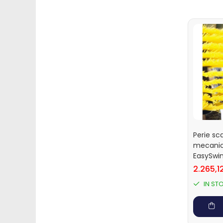
Muls oi si capre
Sanatate si confort oi si
capre
Ecornare miei si iezi
Identificare si marcare oi si capre
Perii de scarpinat oi si capre
Porci
Sanatate si confort porci
Identificare si marcare porci
Perie sc
Cai
mecanica
Potcovit si intretinere
EasySwin
copite cai
2.265,12
Sanatate si confort cai
IN ST
Curatare si intretinere cai
Identificare cai