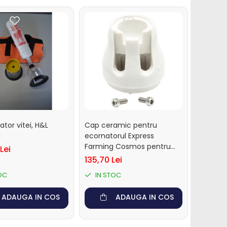
ator vitei, H&L
Cap ceramic pentru
l
ecornatorul Express
Farming Cosmos pentru
Lei
vitei
135,70 Lei
OC
IN STOC
ADAUGA IN COS
ADAUGA IN COS