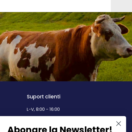
Suport clienti
L-V, 8:00 - 16:00
0742 268.889
Abonare la Newsletter!
info@dairymax.ro