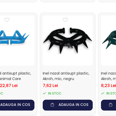
l antisupt plastic,
Inel nazal antisupt plastic,
Inel naza
Animal Care
Akroh, mic, negru
Akroh, 
22,87 Lei
7,62 Lei
8,23 Le
OC
IN STOC
IN ST
ADAUGA IN COS
ADAUGA IN COS