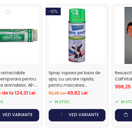
-10%
retractabile
Spray vopsea pe baza de
Resuscit
temporara pentru
apa, cu uscare rapida,
CalfVita
 animalelor, All-
pentru marcarea
998,25 
Paintstick Twist,
animalelor, All-Weather
de la 124,01 Lei
49,82 Lei
i
55,36 Lei
 bucati
Quickshot
OC
IN STOC
IN ST
VEZI VARIANTE
VEZI VARIANTE