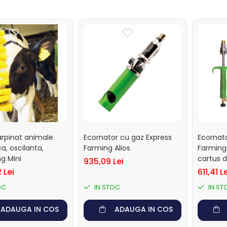
arpinat animale
Ecornator cu gaz Express
Ecornato
, oscilanta,
Farming Alios
Farming
g Mini
cartus 
935,09 Lei
 Lei
611,41 L
OC
IN STOC
IN ST
ADAUGA IN COS
ADAUGA IN COS