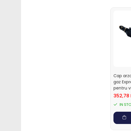
Ecornare vitei
Fatare vitei
Intarcare vitei
Marcare vitei
Perii de scarpinat vitei
Transport vitei
Ventilatie si climatizare vitei
Oi si capre
Alaptare miei si iezi
Alaptare automata miei si iezi
Cap arza
Galeti, bidoane, tetine miei si iezi
gaz Expr
pentru vi
Colostru miei si iezi
352,78 
Furajare si adapare oi si
capre
IN ST
Echipamente si accesorii furajare
oi si capre
Management oi si capre