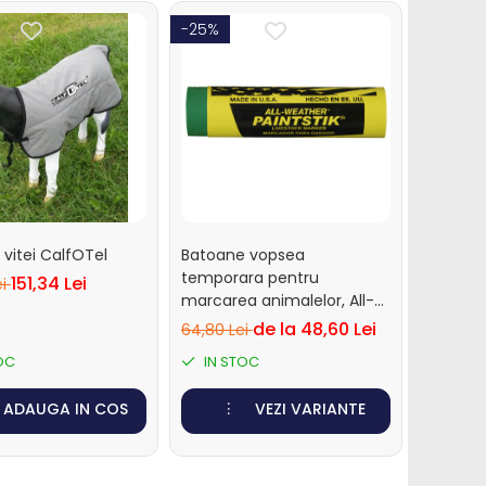
-25%
vitei CalfOTel
Batoane vopsea
temporara pentru
151,34 Lei
ei
marcarea animalelor, All-
Weather Paintstick, cutie 12
de la 48,60 Lei
64,80 Lei
bucati
OC
IN STOC
ADAUGA IN COS
VEZI VARIANTE