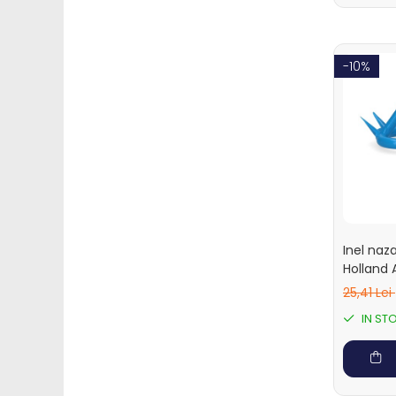
Perii de scarpinat cai
Suplimente nutritive
Accesorii suplimente
-10%
nutritive
Bolusuri si minerale
Electroliti si suplimente
vitei
Dotari ferma
Contentionare animale
Echipamente
Inel naza
multifunctionale
Holland 
Furajare
25,41 Lei
Fronturi de furajare
IN ST
Silozuri cereale
Utilaje furajare
Identificare, marcare,