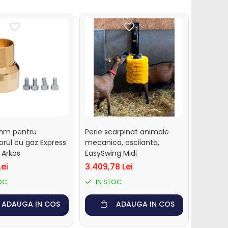
mm pentru
Perie scarpinat animale
rul cu gaz Express
mecanica, oscilanta,
 Arkos
EasySwing Midi
Lei
3.409,78 Lei
OC
IN STOC
ADAUGA IN COS
ADAUGA IN COS