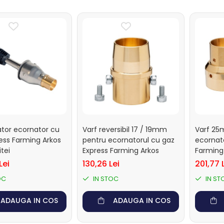
tor ecornator cu
Varf reversibil 17 / 19mm
Varf 25
ess Farming Arkos
pentru ecornatorul cu gaz
ecornato
tei
Express Farming Arkos
Farming
Lei
130,26 Lei
201,77 
OC
IN STOC
IN ST
ADAUGA IN COS
ADAUGA IN COS