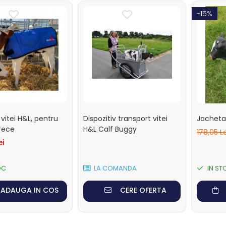
-15%
vitei H&L, pentru
Dispozitiv transport vitei
Jacheta 
rece
H&L Calf Buggy
178,05 L
ei
OC
LA COMANDA
IN ST
ADAUGA IN COS
CERE OFERTA