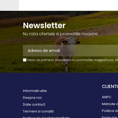
monitorizare
Accesorii identificare animale
Curele si numere
Newsletter
Vopsele, sprayuri, markere
Roboti ferma
Nu rata ofertele si promotiile noastre
Automate alaptare
Roboti de muls
Sanatate si confort
animale
Vreau sa primesc newsletter cu promotiile magazinului. A
Articole veterinare
Ecornare si taiere cozi
Pardoseli beton
CLIENTI
Perii de scarpinat
Informatii utile
Saltele si covoare
ANPC
Despre noi
Separatoare de cusete
Metode d
Date contact
Ventilatie si climatizare
Politica 
Termeni si conditii
Sisteme de management
Formular 