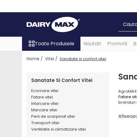
Toate Produsele
Vaci
Furajare si adapare vaci
Toate Produsele
Noutati
Promotii
B
Echipamente si accesorii furajare
Home /
Vitei /
vaci
Sanatate si confort vitei
Suplimente nutritive vaci
Sana
Intretinere ongloane vaci
Sanatate Si Confort Vitei
Standuri trimaj ongloane
Ecornare vitei
AgroMAX 
Adezivi ongloane
Fatare vit
Fatare vitei
Bandaje si pansamente ongloane
branduri 
Intarcare vitei
Consumabile intretinere ongloane
Marcare vitei
Afiseaza
Perii de scarpinat vitei
Discuri trimaj ongloane
Transport vitei
Ingrijire si tratament ongloane
Ventilatie si climatizare vitei
Renete, cutite si clesti ongloane