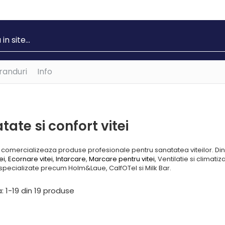
randuri
Info
tate si confort vitei
comercializeaza produse profesionale pentru sanatatea viteilor. Di
ei
,
Ecornare vitei
,
Intarcare
,
Marcare pentru vitei
, Ventilatie si climatiz
specializate precum Holm&Laue, CalfOTel si Milk Bar.
:
1-
19
din
19
produse