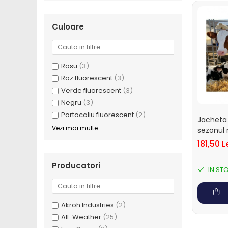
Saboti ongloane
Scule si echipamente trimaj
Culoare
ongloane
Management vaci
Muls vaci
Rosu
(3)
Accesorii muls vaci
Roz fluorescent
(3)
Consumabile muls vaci
Verde fluorescent
(3)
Echipamente de muls vaci
Negru
(3)
Portocaliu fluorescent
(2)
Igiena mulsului
Jacheta 
Vezi mai multe
Testare si control lapte vaci
sezonul 
Racire lapte
181,50 L
Silozuri stocare lapte
Producatori
IN ST
Tancuri racire lapte
Sanatate si confort vaci
Fertilitate si reproductie vaci
Akroh Industries
(2)
Identificare si marcare vaci
All-Weather
(25)