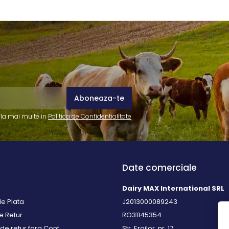
fla mai multe in
Politica de Confidentialitate
Date comerciale
Dairy MAX International SRL
e Plata
J2013000089243
de Retur
RO31145354
de retur fara Cont
Str. Eroilor, nr. 17