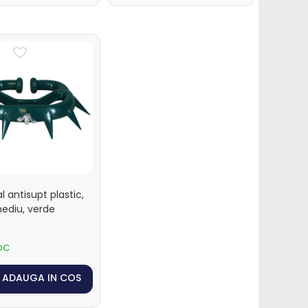
l antisupt plastic,
mediu, verde
i
OC
ADAUGA IN COS