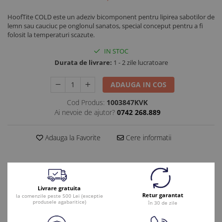
HoofTite COLD este un adeziv bicomponent pentru lipirea sabotilor de
lemn sau cauciuc pe onglonul sanatos, special conceput pentru a fi
folosit la temperaturi scazute.
IN STOC
Durata de livrare:
1 - 2 zile lucratoare
ADAUGA IN COS
Cod Produs:
1003847KVK
Ai nevoie de ajutor?
0742 268.889
Adauga la Favorite
Cere informatii
Livrare gratuita
Retur garantat
la comenzile peste 500 Lei (exceptie
produsele agabaritice)
în 30 de zile