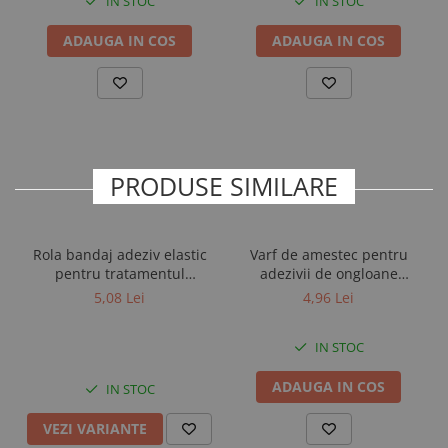
IN STOC
IN STOC
schimb
- se intareste rapid, in 30 secunde chiar si la temperaturi scazute
ADAUGA IN COS
ADAUGA IN COS
- ideal pentru sabotii de cauciuc si lemn
- se poate folosi in spatiile inchise deoarece este inodor
- nu creeaza dezordine, iar materialul nu se risipeste
- se foloseste in combinatie cu
varfurile de amestec
HoofTite
HOOF GRIP PRO & COLD
PRODUSE SIMILARE
Rola bandaj adeziv elastic
Varf de amestec pentru
pentru tratamentul
adezivii de ongloane
ongloanelor, CowDream,
HoofTite HOOF GRIP
5,08 Lei
4,96 Lei
10cm x 4,5m
PRO/COLD
IN STOC
ADAUGA IN COS
IN STOC
VEZI VARIANTE