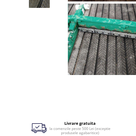
Renete, cutite si clesti ongloane
Saboti ongloane
Scule si echipamente trimaj
ongloane
Management vaci
Muls vaci
Accesorii muls vaci
Consumabile muls vaci
Echipamente de muls vaci
Igiena mulsului
Testare si control lapte vaci
Racire lapte
Silozuri stocare lapte
Tancuri racire lapte
Sanatate si confort vaci
Livrare gratuita
Fertilitate si reproductie vaci
la comenzile peste 500 Lei (exceptie
produsele agabaritice)
Identificare si marcare vaci