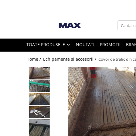
Toate Produsele
Vaci
TOATE PRODUSELE
NOUTATI
PROMOTII
BRA
Furajare si adapare vaci
Home /
Echipamente si accesorii /
Covor de trafic din
Echipamente si accesorii furajare
vaci
Suplimente nutritive vaci
Intretinere ongloane vaci
Standuri trimaj ongloane
Adezivi ongloane
Bandaje si pansamente ongloane
Consumabile intretinere ongloane
Discuri trimaj ongloane
Ingrijire si tratament ongloane