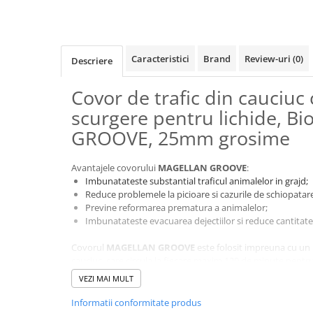
Ingrijirea pielii la vaci
Ventilatie si climatizare vaci
Vitei
Caracteristici
Brand
Review-uri
(0)
Descriere
Covor de trafic din cauciuc
Alaptare vitei
scurgere pentru lichide, B
Alaptare automata vitei
GROOVE, 25mm grosime
Galeti, bidoane, tetine vitei
Colostru vitei
Avantajele covorului
MAGELLAN GROOVE
:
Cusete si boxe vitei
Imbunatateste substantial traficul animalelor in grajd;
Reduce problemele la picioare si cazurile de schiopatar
Accesorii cusete vitei
Previne reformarea prematura a animalelor;
Boxe comune
Imbunatateste evacuarea dejectiilor si reduce cantitat
Cusete individuale
Covorul
MAGELLAN GROOVE
este folosit impreuna cu un 
Furajare si adapare vitei
cauciuc, care circula la fiecare maxim 120 de minute pentru 
Echipamente si accesorii furajare
VEZI MAI MULT
La instalare se creeaza o panta de 3% sub bratele plugului 
vitei
rapiditate lichidele. Astfel, animalul are posibilitatea de a
Informatii conformitate produs
Suplimente nutritive vitei