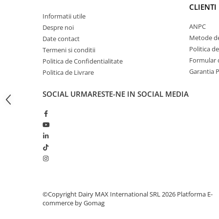
si capre
CLIENTI
Informatii utile
Management oi si capre
ANPC
Despre noi
Muls oi si capre
Metode de
Date contact
Politica d
Sanatate si confort oi si capre
Termeni si conditii
Formular d
Politica de Confidentialitate
Ecornare miei si iezi
Garantia 
Politica de Livrare
Identificare si marcare oi si capre
Perii de scarpinat oi si capre
SOCIAL
URMARESTE-NE IN SOCIAL MEDIA
Porci
©Copyright Dairy MAX International SRL 2026
Platforma E-
commerce by Gomag
Sanatate si confort porci