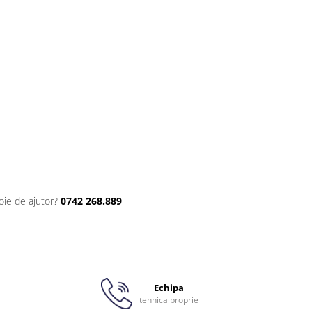
oie de ajutor?
0742 268.889
Echipa
tehnica proprie