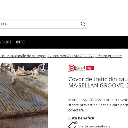
NDURI
INFO
 cauciuc cu canale de scurgere, Bioret MAGELLAN GROOVE, 25mm grosime
Covor de trafic din cau
MAGELLAN GROOVE, 
MAGELLAN GROOVE este un covor de t
si este prevazut cu canale care perm
colectare.
Lista beneficii:
Oferta personalizata