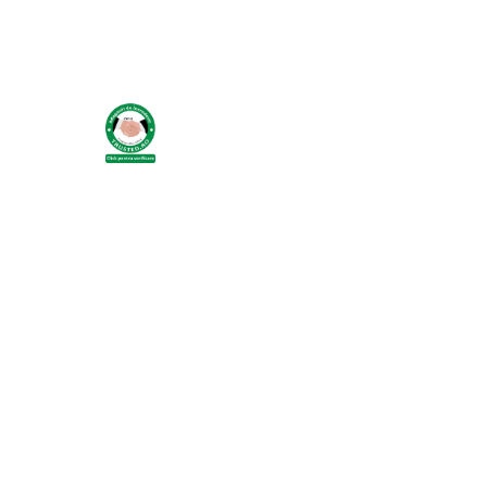
Identificare si marcare porci
Cai
Potcovit si intretinere copite cai
Sanatate si confort cai
Curatare si intretinere cai
Identificare cai
Perii de scarpinat cai
Suplimente nutritive
Accesorii suplimente nutritive
Bolusuri si minerale