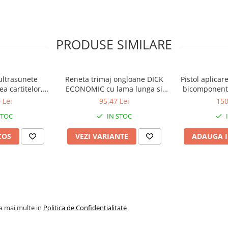
 podea pot ajunge pietricele care
i si care sunt eliminate odata cu
icele. In cazul covorului
marul unor astfel de rani va fi
PRODUSE SIMILARE
 ultrasunete
Reneta trimaj ongloane DICK
Pistol aplicar
a cartitelor,
ECONOMIC cu lama lunga si
bicomponent 
ra, Swissinno
ingusta
cartusele d
 Lei
95,47 Lei
150
 Mole Repeller,
STOC
IN STOC
mp
COS
VEZI VARIANTE
ADAUGA I
la mai multe in
Politica de Confidentialitate