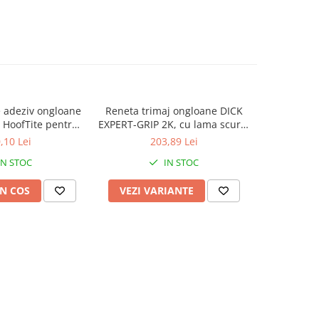
e adeziv ongloane
Reneta trimaj ongloane DICK
Pila di
-15%
HoofTite pentru
EXPERT-GRIP 2K, cu lama scurta
e 200 si 220 ml
si ingusta, albastra
,10 Lei
203,89 Lei
72,6
IN STOC
IN STOC
N COS
VEZI VARIANTE
ADAUG