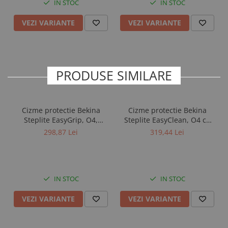
IN STOC
IN STOC
VEZI VARIANTE
VEZI VARIANTE
PRODUSE SIMILARE
Cizme protectie Bekina
Cizme protectie Bekina
Steplite EasyGrip, O4,
Steplite EasyClean, O4 cu
verde/negru
talpa plata, verde/negru
298,87 Lei
319,44 Lei
IN STOC
IN STOC
VEZI VARIANTE
VEZI VARIANTE