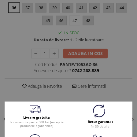
36
37
38
39
40
41
42
43
44
45
46
47
48
IN STOC
Durata de livrare:
1 - 2 zile lucratoare
ADAUGA IN COS
Cod Produs:
PAN1P/1053AZ-36
Ai nevoie de ajutor?
0742 268.889
Adauga la Favorite
Cere informatii
Livrare gratuita
Retur garantat
la comenzile peste 500 Lei (exceptie
produsele agabaritice)
în 30 de zile