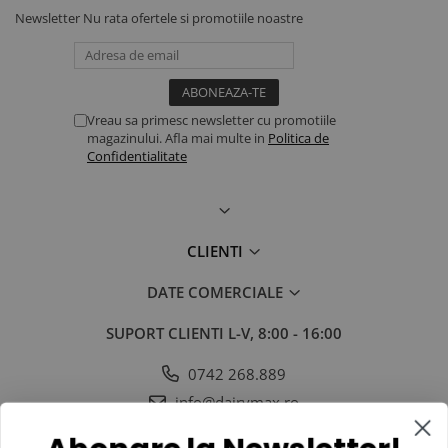
Newsletter
Nu rata ofertele si promotiile noastre
Vreau sa primesc newsletter cu promotiile
magazinului. Afla mai multe in
Politica de
Confidentialitate
CLIENTI
DATE COMERCIALE
SUPORT CLIENTI
L-V, 8:00 - 16:00
0742 268.889
info@dairymax.ro
SOCIAL
URMARESTE-NE IN SOCIAL MEDIA