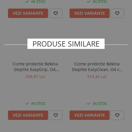
IN STOC
IN STOC
VEZI VARIANTE
VEZI VARIANTE
PRODUSE SIMILARE
Cizme protectie Bekina
Cizme protectie Bekina
Steplite EasyGrip, O4,
Steplite EasyClean, O4 cu
verde/negru
talpa plata, verde/negru
298,87 Lei
319,44 Lei
IN STOC
IN STOC
VEZI VARIANTE
VEZI VARIANTE