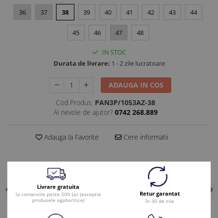
36
37
38
39
40
41
42
43
44
45
46
47
48
IN STOC
Durata de livrare:
1 - 2 zile lucratoare
ADAUGA IN COS
Cod Produs:
PAN3P/1053AZ-38
Ai nevoie de ajutor?
0742 268.889
Adauga la Favorite
Cere informatii
Livrare gratuita
Retur garantat
la comenzile peste 500 Lei (exceptie
produsele agabaritice)
în 30 de zile