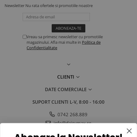
Newsletter
Nu rata ofertele si promotiile noastre
Vreau sa primesc newsletter cu promotiile
magazinului. Afla mai multe in
Politica de
Confidentialitate
CLIENTI
DATE COMERCIALE
SUPORT CLIENTI
L-V, 8:00 - 16:00
0742 268.889
info@dairymax.ro
SOCIAL
URMARESTE-NE IN SOCIAL MEDIA