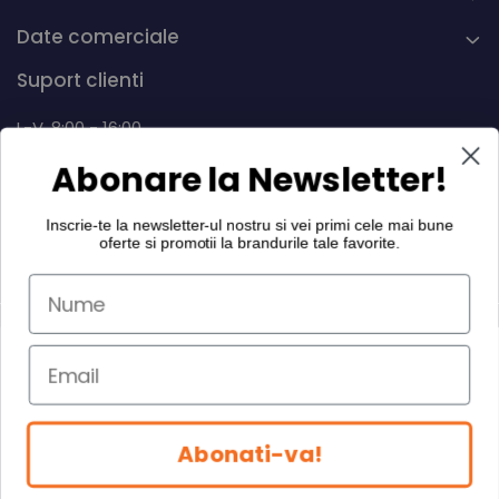
Date comerciale
Suport clienti
L-V, 8:00 - 16:00
Abonare la Newsletter!
0742 268.889
info@dairymax.ro
Inscrie-te la newsletter-ul nostru si vei primi cele mai bune
oferte si promotii la
brandurile tale favorite
.
©Copyright Dairy MAX International SRL 2026
Abonati-va!