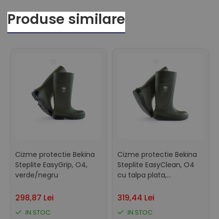
Produse similare
Cizme protectie Bekina
Cizme protectie Bekina
Steplite EasyGrip, O4,
Steplite EasyClean, O4
verde/negru
cu talpa plata,
verde/negru
298,87 Lei
319,44 Lei
IN STOC
IN STOC