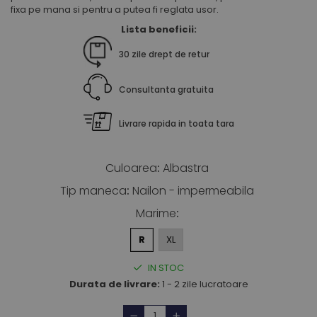
fixa pe mana si pentru a putea fi reglata usor.
Lista beneficii:
30 zile drept de retur
Consultanta gratuita
Livrare rapida in toata tara
Culoarea
:
Albastra
Tip maneca
:
Nailon - impermeabila
Marime
:
R
XL
IN STOC
Durata de livrare:
1 - 2 zile lucratoare