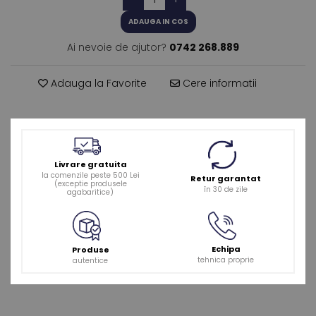
ADAUGA IN COS
Ai nevoie de ajutor?
0742 268.889
Adauga la Favorite
Cere informatii
Livrare gratuita
la comenzile peste 500 Lei
Retur garantat
(exceptie produsele
în 30 de zile
agabaritice)
Echipa
Produse
tehnica proprie
autentice