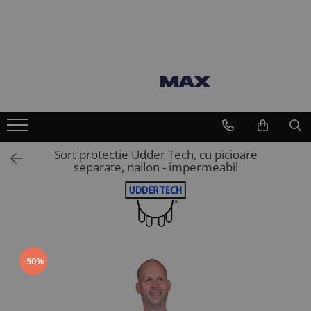
Toate Produsele
Vaci
Furajare si adapare vaci
Echipamente si accesorii furajare
vaci
Suplimente nutritive vaci
Sort protectie Udder Tech, cu picioare
separate, nailon - impermeabil
Intretinere ongloane vaci
Standuri trimaj ongloane
Adezivi ongloane
Bandaje si pansamente ongloane
Consumabile intretinere ongloane
-50%
Discuri trimaj ongloane
Ingrijire si tratament ongloane
Renete, cutite si clesti ongloane