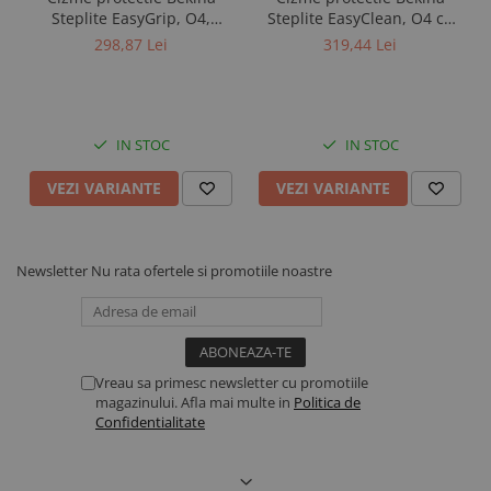
Steplite EasyGrip, O4,
Steplite EasyClean, O4 cu
Electroliti si suplimente vitei
verde/negru
talpa plata, verde/negru
298,87 Lei
319,44 Lei
Dotari ferma
Contentionare animale
Echipamente multifunctionale
IN STOC
IN STOC
Furajare
VEZI VARIANTE
VEZI VARIANTE
Fronturi de furajare
Silozuri cereale
Utilaje furajare
Newsletter
Nu rata ofertele si promotiile noastre
Identificare, marcare, monitorizare
Accesorii identificare animale
Curele si numere
Vopsele, sprayuri, markere
Vreau sa primesc newsletter cu promotiile
Roboti ferma
magazinului. Afla mai multe in
Politica de
Confidentialitate
Automate alaptare
Roboti de muls
Sanatate si confort animale