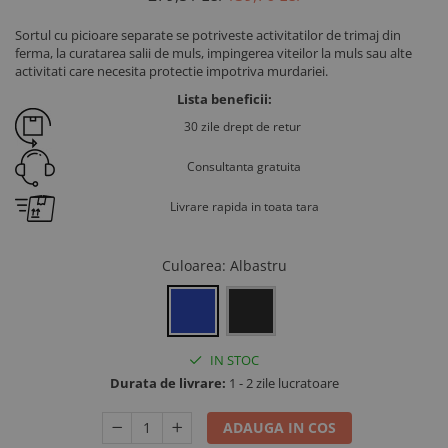
Ventilatie si climatizare vaci
Sortul cu picioare separate se potriveste activitatilor de trimaj din
Vitei
ferma, la curatarea salii de muls, impingerea viteilor la muls sau alte
activitati care necesita protectie impotriva murdariei.
Alaptare vitei
Lista beneficii:
Alaptare automata vitei
30 zile drept de retur
Galeti, bidoane, tetine vitei
Colostru vitei
Consultanta gratuita
Cusete si boxe vitei
Livrare rapida in toata tara
Accesorii cusete vitei
Boxe comune
Culoarea
: Albastru
Cusete individuale
Furajare si adapare vitei
Echipamente si accesorii furajare
vitei
IN STOC
Suplimente nutritive vitei
Durata de livrare:
1 - 2 zile lucratoare
Sanatate si confort vitei
ADAUGA IN COS
Ecornare vitei