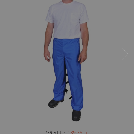
Saboti ongloane
Scule si echipamente trimaj
ongloane
Management vaci
Muls vaci
Accesorii muls vaci
Consumabile muls vaci
Echipamente de muls vaci
Igiena mulsului
Testare si control lapte vaci
Racire lapte
Silozuri stocare lapte
Tancuri racire lapte
Sanatate si confort vaci
Fertilitate si reproductie vaci
Identificare si marcare vaci
Ingrijirea pielii la vaci
279,51 Lei
139,76 Lei