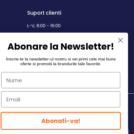
Suport clienti
L-V, 8:00 - 16:00
0742 268.889
Abonare la Newsletter!
info@dairymax.ro
Inscrie-te la newsletter-ul nostru si vei primi cele mai bune
oferte si promotii la
brandurile tale favorite
.
Abonati-va!