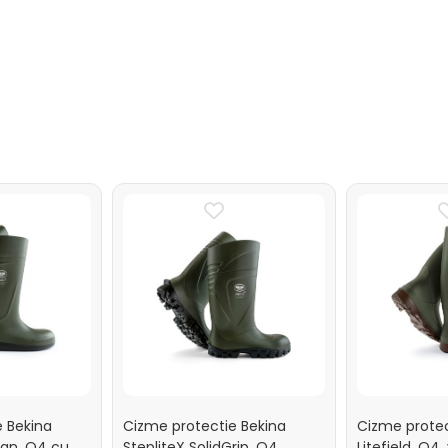
e Bekina
Cizme protectie Bekina
Cizme protec
ean, O4 cu
StepliteX SolidGrip, O4,
Litefield, O4