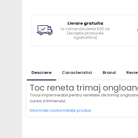
Ingrijirea pielii la vaci
Ventilatie si climatizare vaci
Vitei
Livrare gratuita
Alaptare vitei
la comenzile peste 500 Lei
(exceptie produsele
Alaptare automata vitei
agabaritice)
Galeti, bidoane, tetine vitei
Colostru vitei
Cusete si boxe vitei
Descriere
Caracteristici
Brand
Revi
Accesorii cusete vitei
Boxe comune
Toc reneta trimaj ongloan
Cusete individuale
Tocul impermeabil pentru renetele de trimaj ongloane
Furajare si adapare vitei
curea a trimerului.
Echipamente si accesorii furajare
Informatii conformitate produs
vitei
Suplimente nutritive vitei
Sanatate si confort vitei