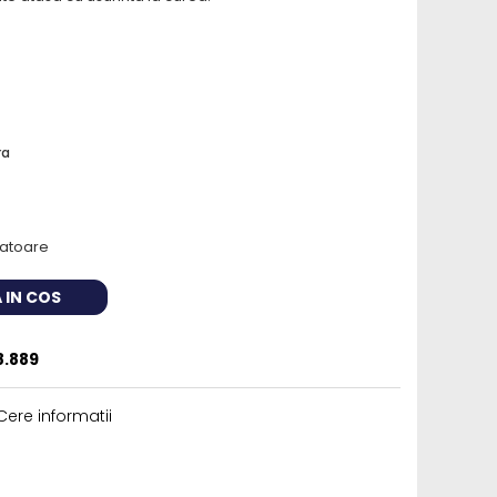
ra
cratoare
 IN COS
8.889
ere informatii