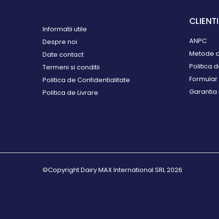
monitorizare
CLIENTI
Accesorii identificare animale
Informatii utile
Curele si numere
ANPC
Despre noi
Vopsele, sprayuri, markere
Metode d
Date contact
Roboti ferma
Politica 
Termeni si conditii
Automate alaptare
Formular 
Politica de Confidentialitate
Roboti de muls
Garantia
Politica de Livrare
Sanatate si confort
animale
Articole veterinare
Ecornare si taiere cozi
Pardoseli beton
Perii de scarpinat
©Copyright Dairy MAX International SRL 2026
Saltele si covoare
Separatoare de cusete
Ventilatie si climatizare
Sisteme de management