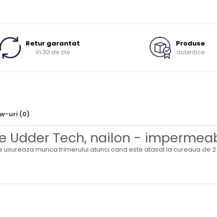
Retur garantat
Produse
în 30 de zile
autentice
ew-uri
(0)
e Udder Tech, nailon - impermeab
 usureaza munca trimerului atunci cand este atasat la cureaua de 2