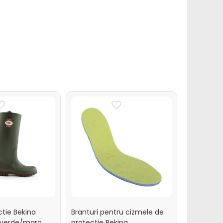
tie Bekina
Branturi pentru cizmele de
Branturi p
, verde/maro
protectie Bekina
pentru ci