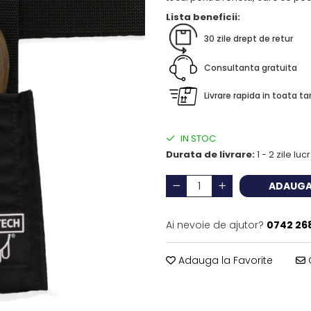
Lista beneficii:
30 zile drept de retur
Consultanta gratuita
Livrare rapida in toata ta
IN STOC
Durata de livrare:
1 - 2 zile lu
ADAUGA
Ai nevoie de ajutor?
0742 26
Adauga la Favorite
C