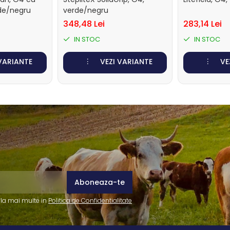
rde/negru
verde/negru
348,48 Lei
283,14 Lei
IN STOC
IN STOC
 VARIANTE
VEZI VARIANTE
VE
fla mai multe in
Politica de Confidentialitate