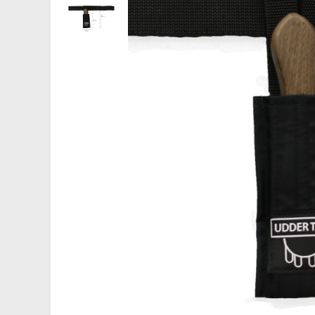
Saboti ongloane
Scule si echipamente trimaj
ongloane
Management vaci
Muls vaci
Accesorii muls vaci
Consumabile muls vaci
Echipamente de muls vaci
Igiena mulsului
Testare si control lapte vaci
Racire lapte
Silozuri stocare lapte
Tancuri racire lapte
Sanatate si confort vaci
Fertilitate si reproductie vaci
Identificare si marcare vaci