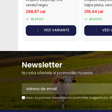
Perii de scarpinat cai
verde/negru
talpa plata, ve
Suplimente nutritive
298,87 Lei
319,44 Lei
Accesorii suplimente
IN STOC
IN STOC
nutritive
Bolusuri si minerale
VEZI VARIANTE
VEZI
Electroliti si suplimente
vitei
Dotari ferma
Contentionare animale
Newsletter
Echipamente
Nu rata ofertele si promotiile noastre
multifunctionale
Furajare
Fronturi de furajare
Silozuri cereale
Vreau sa primesc newsletter cu promotiile magazinului. A
Utilaje furajare
Identificare, marcare,