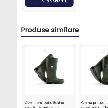
VEZI VARIANTE
Muls oi si capre
Sanatate si confort oi si
capre
Ecornare miei si iezi
Produse similare
Identificare si marcare oi si capre
Perii de scarpinat oi si capre
Porci
Sanatate si confort porci
Identificare si marcare porci
Cai
Potcovit si intretinere
copite cai
Sanatate si confort cai
Curatare si intretinere cai
Cizme protectie Bekina
Cizme protecti
Identificare cai
Steplite EasyGrip, O4,
Steplite EasyCl