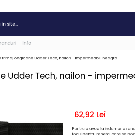
randuri
Info
a trimaj ongloane Udder Tech, nailon - impermeabil, neagra
ne Udder Tech, nailon - imperme
62
,92
Lei
Pentru a avea la indemana renet
tocul pentru reneta, care se poa