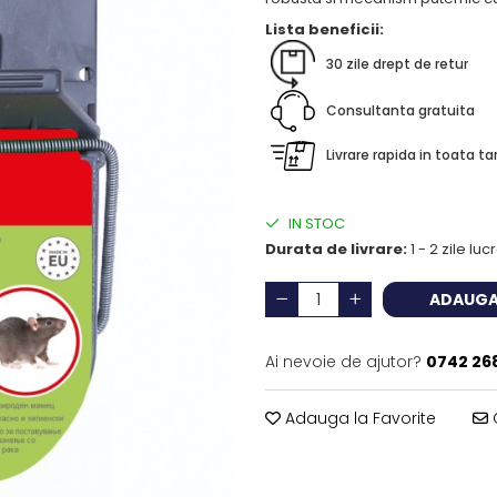
Lista beneficii:
30 zile drept de retur
Consultanta gratuita
Livrare rapida in toata ta
IN STOC
Durata de livrare:
1 - 2 zile lu
ADAUGA
Ai nevoie de ajutor?
0742 26
Adauga la Favorite
C