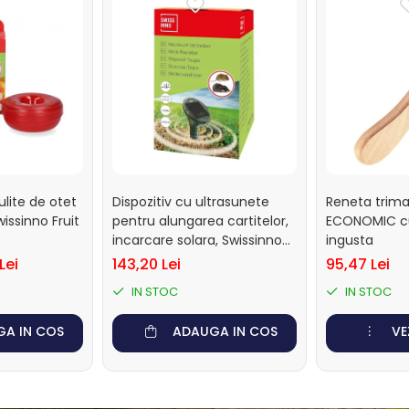
ite de otet
Dispozitiv cu ultrasunete
Reneta trima
ssinno Fruit
pentru alungarea cartitelor,
ECONOMIC cu
incarcare solara, Swissinno
ingusta
Ultrasonic Solar Mole
Lei
143,20 Lei
95,47 Lei
Repeller, 650 mp
IN STOC
IN STOC
A IN COS
ADAUGA IN COS
VE