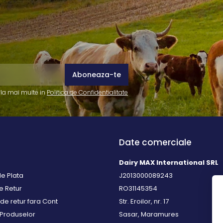
fla mai multe in
Politica de Confidentialitate
Date comerciale
Dairy MAX International SRL
e Plata
J2013000089243
de Retur
RO31145354
de retur fara Cont
Str. Eroilor, nr. 17
 Produselor
Sasar, Maramures