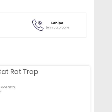
Echipa
tehnica proprie
at Rat Trap
e aceasta;
;