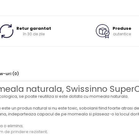
Retur garantat
Produse
în 30 de zile
autentice
ew-uri
(0)
eala naturala, Swissinno SuperC
ologica, se poate reutiliza si este dotata cu momeala naturala.
te un produs natural si nu este toxic, sobolanii fiind foarte atrasi d
ana, indeparteaza capacul de pe momeala si plaseaz-o la locul dorit
a o elimina;
m de prindere rezistent;