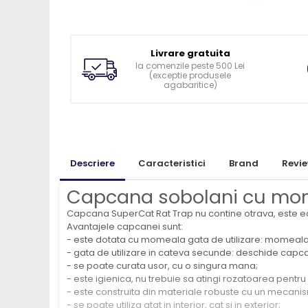
Ingrijirea pielii la vaci
Ventilatie si climatizare vaci
Vitei
Livrare gratuita
Alaptare vitei
la comenzile peste 500 Lei
(exceptie produsele
Alaptare automata vitei
agabaritice)
Galeti, bidoane, tetine vitei
Colostru vitei
Cusete si boxe vitei
Accesorii cusete vitei
Descriere
Caracteristici
Brand
Revi
Boxe comune
Capcana sobolani cu mom
Cusete individuale
Capcana SuperCat Rat Trap nu contine otrava, este ec
Furajare si adapare vitei
Avantajele capcanei sunt:
Echipamente si accesorii furajare
- este dotata cu momeala gata de utilizare: momeala es
vitei
- gata de utilizare in cateva secunde: deschide capc
- se poate curata usor, cu o singura mana;
Suplimente nutritive vitei
- este igienica, nu trebuie sa atingi rozatoarea pentru 
Sanatate si confort vitei
- este construita din materiale robuste cu un mecanis
- se poate utiliza atat in interior, cat si in exterior;