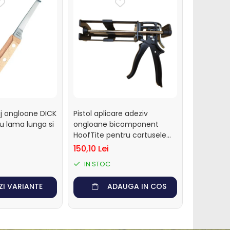
-20%
j ongloane DICK
Pistol aplicare adeziv
Roaba tran
 lama lunga si
ongloane bicomponent
furaje an
HoofTite pentru cartusele
de 200 si 220 ml
150,10 Lei
3.478,15 L
IN STOC
IN STO
ZI VARIANTE
ADAUGA IN COS