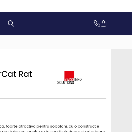
rCat Rat
foarte atractiva pentru sobolani, cu o constructie
rc, igienica, pentru uz in spatii interioare si exterioare.