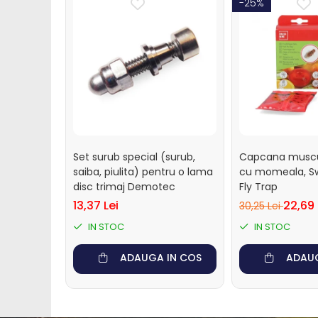
Perii de scarpinat cai
-25%
Suplimente nutritive
Accesorii suplimente
nutritive
Bolusuri si minerale
Electroliti si suplimente
vitei
Dotari ferma
Set surub special (surub,
Capcana muscul
Contentionare animale
saiba, piulita) pentru o lama
cu momeala, Swi
disc trimaj Demotec
Fly Trap
Echipamente
13,37 Lei
22,69 
30,25 Lei
multifunctionale
IN STOC
IN STOC
Furajare
Fronturi de furajare
ADAUGA IN COS
ADAUG
Silozuri cereale
Utilaje furajare
Identificare, marcare,