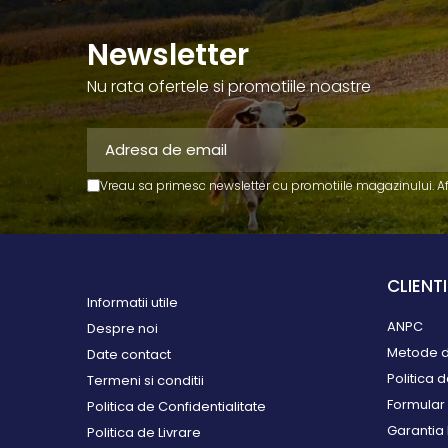
monitorizare
Accesorii identificare animale
Newsletter
Curele si numere
Nu rata ofertele si promotiile noastre
Vopsele, sprayuri, markere
Roboti ferma
Automate alaptare
Roboti de muls
Vreau sa primesc newsletter cu promotiile magazinului. A
Sanatate si confort
animale
Articole veterinare
CLIENTI
Ecornare si taiere cozi
Informatii utile
Pardoseli beton
ANPC
Despre noi
Perii de scarpinat
Metode d
Date contact
Saltele si covoare
Politica 
Termeni si conditii
Separatoare de cusete
Formular 
Politica de Confidentialitate
Ventilatie si climatizare
Garantia
Politica de Livrare
Sisteme de management