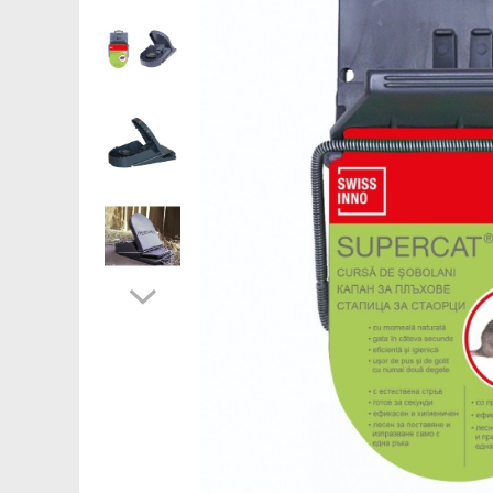
Saboti ongloane
Scule si echipamente trimaj
ongloane
Management vaci
Muls vaci
Accesorii muls vaci
Consumabile muls vaci
Echipamente de muls vaci
Igiena mulsului
Testare si control lapte vaci
Racire lapte
Silozuri stocare lapte
Tancuri racire lapte
Sanatate si confort vaci
Fertilitate si reproductie vaci
Identificare si marcare vaci