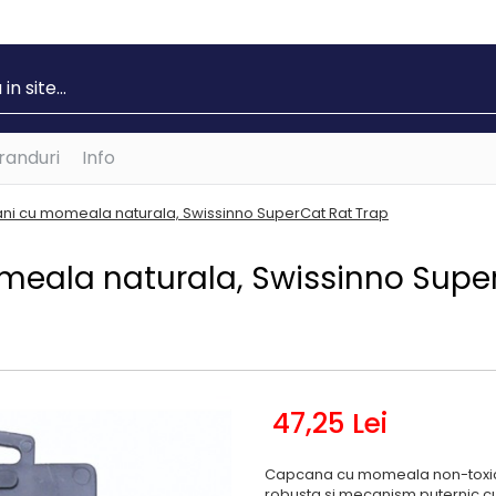
randuri
Info
i cu momeala naturala, Swissinno SuperCat Rat Trap
eala naturala, Swissinno Supe
47
,25
Lei
Capcana cu momeala non-toxica, 
robusta si mecanism puternic cu a