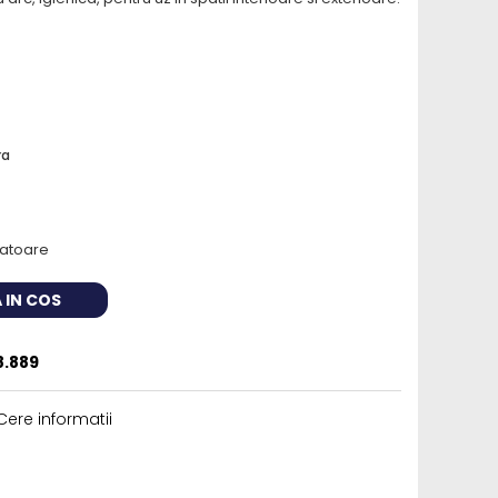
ra
cratoare
 IN COS
8.889
ere informatii