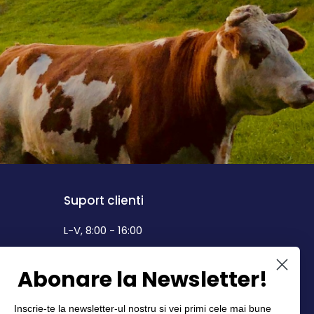
Suport clienti
L-V, 8:00 - 16:00
0742 268.889
Abonare la Newsletter!
info@dairymax.ro
Inscrie-te la newsletter-ul nostru si vei primi cele mai bune