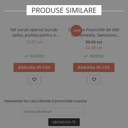
PRODUSE SIMILARE
Set surub special (surub,
Capcana musculite de otet
-25%
saiba, piulita) pentru o
cu momeala, Swissinno
lama disc trimaj Demotec
Fruit Fly Trap
13,37 Lei
30,25 Lei
22,69 Lei
IN STOC
IN STOC
ADAUGA IN COS
ADAUGA IN COS
Newsletter
Nu rata ofertele si promotiile noastre