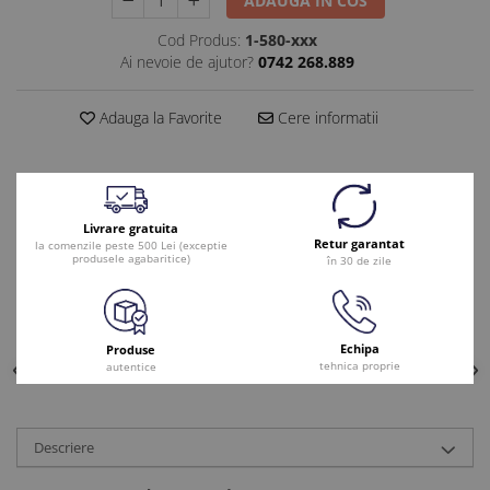
ADAUGA IN COS
Cod Produs:
1-580-xxx
Ai nevoie de ajutor?
0742 268.889
Adauga la Favorite
Cere informatii
Livrare gratuita
Retur garantat
la comenzile peste 500 Lei (exceptie
produsele agabaritice)
în 30 de zile
Echipa
Produse
tehnica proprie
autentice
Descriere