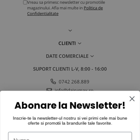
Vreau sa primesc newsletter cu promotiile
magazinului. Afla mai multe in
Politica de
Confidentialitate
CLIENTI
DATE COMERCIALE
SUPORT CLIENTI
L-V, 8:00 - 16:00
0742 268.889
info@dairymax.ro
SOCIAL
URMARESTE-NE IN SOCIAL MEDIA
Abonare la Newsletter!
Inscrie-te la newsletter-ul nostru si vei primi cele mai bune
oferte si promotii la
brandurile tale favorite
.