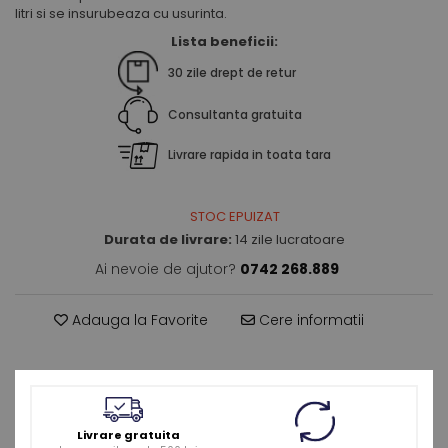
litri si se insurubeaza cu usurinta.
Lista beneficii:
30 zile drept de retur
Consultanta gratuita
Livrare rapida in toata tara
STOC EPUIZAT
Durata de livrare:
14 zile lucratoare
Ai nevoie de ajutor?
0742 268.889
Adauga la Favorite
Cere informatii
Livrare gratuita