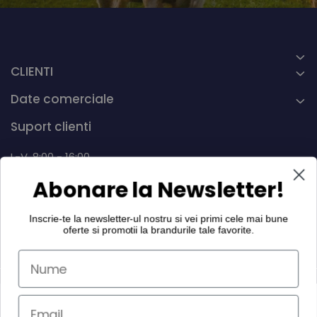
CLIENTI
Date comerciale
Suport clienti
L-V, 8:00 - 16:00
Abonare la Newsletter!
0742 268.889
info@dairymax.ro
Inscrie-te la newsletter-ul nostru si vei primi cele mai bune
oferte si promotii la
brandurile tale favorite
.