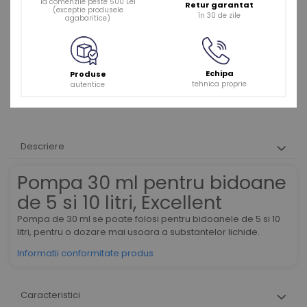
la comenzile peste 500 Lei
Retur garantat
(exceptie produsele
în 30 de zile
agabaritice)
Echipa
Produse
tehnica proprie
autentice
Descriere
Pompa 30 ml pentru bidoane
de 5 si 10 litri, Excellent
Pompa de 30 ml se poate folosi pentru bidoanele de 5 si 10
litri, pentru o dozare mai usoara a substantelor lichide.
Informatii conformitate produs
Caracteristici