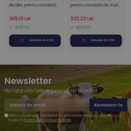
Alcalin, pentru instalatii
pentru instalatii de muls
de muls si tancuri de
si tancuri de racire, 22 kg
racire, 23 kg
309,13 Lei
332,22 Lei
IN STOC
IN STOC
ADAUGA IN COS
ADAUGA IN COS
Newsletter
Nu rata ofertele si promotiile noastre
Vreau sa primesc newsletter cu promotiile magazinului. Afla mai
multe in
Politica de Confidentialitate