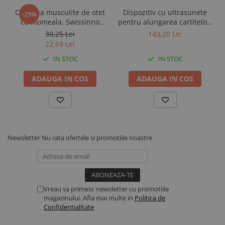
Capcana musculite de otet
Dispozitiv cu ultrasunete
-25%
cu momeala, Swissinno
pentru alungarea cartitelor,
Fruit Fly Trap
incarcare solara, Swissinno
30,25 Lei
143,20 Lei
Ultrasonic Solar Mole
22,69 Lei
Repeller, 650 mp
IN STOC
IN STOC
ADAUGA IN COS
ADAUGA IN COS
Newsletter
Nu rata ofertele si promotiile noastre
Vreau sa primesc newsletter cu promotiile
magazinului. Afla mai multe in
Politica de
Confidentialitate