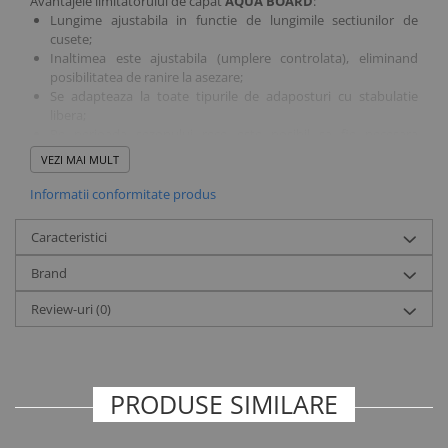
Avantajele limitatorului de capat
AQUA BOARD
:
Lungime ajustabila in functie de lungimile sectiunilor de
cusete;
Inaltimea este ajustabila (umplere controlata), eliminand
posibilitatea de ranire la asezare;
Se adapteaza la toate tipurile de adaposturi cu stabulatie
libera;
Pe perioada sezonului rece este posibil sa fie necesara
adaugarea de solutie anti-inghet (glicol);
VEZI MAI MULT
Permite ajustarea precisa a latimii patului de odihna in functie
de nivelul de umplere.
Informatii conformitate produs
Caracteristici
Brand
Review-uri
(0)
PRODUSE SIMILARE