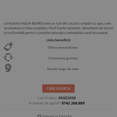
Limitatorul AQUA BOARD este un tub din cauciuc umplut cu apa, care
se ataseaza in fata cusetelor, fiind foarte rezistent, absorbant de socuri
si confortabil pentru o pozitie naturala a animalului cand sta asezat.
Lista beneficii:
Oferta personalizata
Consultanta gratuita
Durata lunga de viata
CERE OFERTA
Cod Produs:
05GE2038
Ai nevoie de ajutor?
0742 268.889
Adauga la Favorite