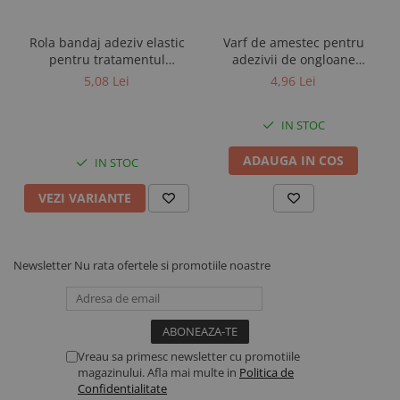
Rola bandaj adeziv elastic
Varf de amestec pentru
pentru tratamentul
adezivii de ongloane
ongloanelor, CowDream,
HoofTite HOOF GRIP
5,08 Lei
4,96 Lei
10cm x 4,5m
PRO/COLD
IN STOC
ADAUGA IN COS
IN STOC
VEZI VARIANTE
Newsletter
Nu rata ofertele si promotiile noastre
Vreau sa primesc newsletter cu promotiile
magazinului. Afla mai multe in
Politica de
Confidentialitate