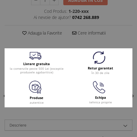
ADAUGA IN COS
Cod Produs:
1-220-xxx
Ai nevoie de ajutor?
0742 268.889
Adauga la Favorite
Cere informatii
Livrare gratuita
Retur garantat
la comenzile peste 500 Lei (exceptie
produsele agabaritice)
în 30 de zile
Echipa
Produse
tehnica proprie
autentice
Descriere