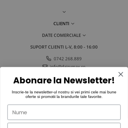
CLIENTI
DATE COMERCIALE
SUPORT CLIENTI
L-V, 8:00 - 16:00
0742 268.889
info@dairymax.ro
SOCIAL
URMARESTE-NE IN SOCIAL MEDIA
Abonare la Newsletter!
Inscrie-te la newsletter-ul nostru si vei primi cele mai bune
oferte si promotii la
brandurile tale favorite
.