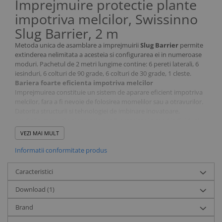
Imprejmuire protectie plante
impotriva melcilor, Swissinno
Slug Barrier, 2 m
Metoda unica de asamblare a imprejmuirii
Slug Barrier
permite
extinderea nelimitata a acesteia si configurarea ei in numeroase
moduri. Pachetul de 2 metri lungime contine: 6 pereti laterali, 6
iesinduri, 6 colturi de 90 grade, 6 colturi de 30 grade, 1 cleste.
Bariera foarte eficienta impotriva melcilor
Imprejmuirea constituie un sistem de aparare eficient impotriva
melcilor, fara a fi nevoie de folosirea momelilor sau a otravurilor.
Datorita structurii si tehnologiei de imbinare inovatoare,
gradinile, straturile si terasele pot fi protejate in mod individual.
Este cel mai bine sa instalezi imprejmuirea primavara devreme,
VEZI MAI MULT
astfel incat protectia permanenta sa poata fi mentinuta de-a
lungul intregului an. Nu are nevoie sa fie umpluta cu momeala
Informatii conformitate produs
sau sa fie verificata periodic! Odata instalata, imprejmuirea este
gata de utilizare si combate melcii in mod eficient.
Caracteristici
Previne distrugerea gradinii de catre melci
Materialul folosit pentru imprejmuire este rezistent la intemperii
Download (1)
si foarte stabil. Compozitia imprejmuirii nu le permite melcilor sa
urce pe ea si ii tine la distanta de gradina.
Brand
Economica, prietenoasa cu mediul si eficienta! Imprejmuirea