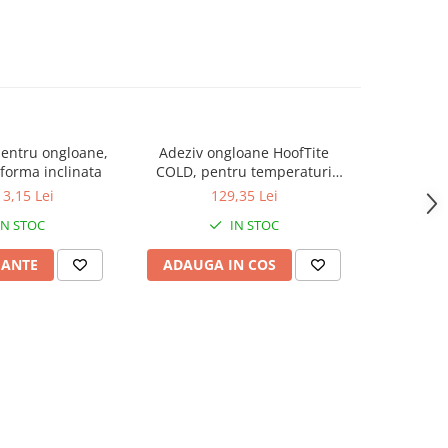
entru ongloane,
Adeziv ongloane HoofTite
Detergent a
orma inclinata
COLD, pentru temperaturi
BouMatic 
extreme, cartus 210 ml
instalatii 
 3,15 Lei
129,35 Lei
r
IN STOC
IN STOC
IANTE
ADAUGA IN COS
ADAUG