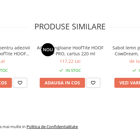
PRODUSE SIMILARE
pentru adezivii
Adeziv ongloane HoofTite HOOF
Sabot lemn p
NOU
oofTite HOOF
GRIP PRO, cartus 220 ml
CowDream, f
O/COLD
Lei
117,22 Lei
de la
STOC
IN STOC
COS
ADAUGA IN COS
VEZI VAR
la mai multe in
Politica de Confidentialitate