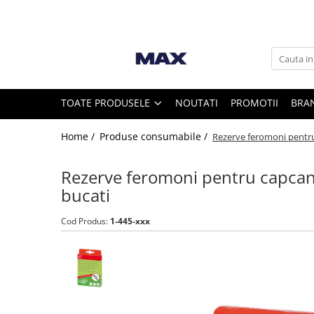
Toate Produsele
Vaci
TOATE PRODUSELE
NOUTATI
PROMOTII
BRA
Furajare si adapare vaci
Home /
Produse consumabile /
Rezerve feromoni pentru
Echipamente si accesorii furajare
vaci
Rezerve feromoni pentru capcana
Suplimente nutritive vaci
bucati
Intretinere ongloane vaci
Standuri trimaj ongloane
Cod Produs:
1-445-xxx
Adezivi ongloane
Bandaje si pansamente ongloane
Consumabile intretinere ongloane
Discuri trimaj ongloane
Ingrijire si tratament ongloane