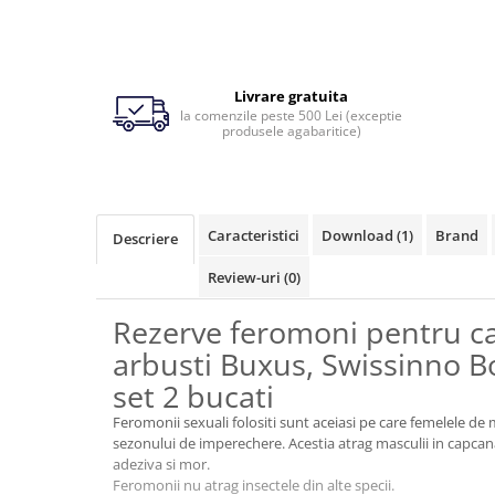
Ingrijirea pielii la vaci
Ventilatie si climatizare vaci
Vitei
Livrare gratuita
la comenzile peste 500 Lei (exceptie
produsele agabaritice)
Alaptare vitei
Alaptare automata vitei
Galeti, bidoane, tetine vitei
Caracteristici
Download (1)
Brand
Descriere
Colostru vitei
Review-uri
(0)
Cusete si boxe vitei
Accesorii cusete vitei
Rezerve feromoni pentru c
Boxe comune
arbusti Buxus, Swissinno B
Cusete individuale
set 2 bucati
Furajare si adapare vitei
Feromonii sexuali folositi sunt aceiasi pe care femelele de m
Echipamente si accesorii furajare
sezonului de imperechere. Acestia atrag masculii in capcan
vitei
adeziva si mor.
Feromonii nu atrag insectele din alte specii.
Suplimente nutritive vitei