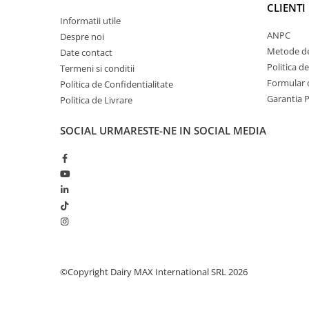
Identificare si marcare porci
CLIENTI
Informatii utile
Cai
ANPC
Despre noi
Metode de
Date contact
Politica d
Termeni si conditii
Formular d
Politica de Confidentialitate
Garantia 
Politica de Livrare
Potcovit si intretinere copite cai
SOCIAL
URMARESTE-NE IN SOCIAL MEDIA
Sanatate si confort cai
Curatare si intretinere cai
Identificare cai
Perii de scarpinat cai
Suplimente nutritive
©Copyright Dairy MAX International SRL 2026
Accesorii suplimente nutritive
Bolusuri si minerale