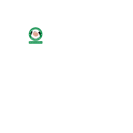
Electroliti si suplimente vitei
Dotari ferma
Contentionare animale
Echipamente multifunctionale
Furajare
Fronturi de furajare
Silozuri cereale
Utilaje furajare
Identificare, marcare, monitorizare
Accesorii identificare animale
Curele si numere
Vopsele, sprayuri, markere
Roboti ferma
Automate alaptare