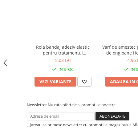
si capre
Management oi si capre
Muls oi si capre
Sanatate si confort oi si capre
Ecornare miei si iezi
Rola bandaj adeziv elastic
Varf de amestec 
Identificare si marcare oi si capre
pentru tratamentul
de ongloane H
Perii de scarpinat oi si capre
ongloanelor, CowDream, 10cm
GRIP PR
5,08 Lei
4,96 
x 4,5m
Porci
IN STOC
IN 
VEZI VARIANTE
ADAUGA IN 
Newsletter
Nu rata ofertele si promotiile noastre
Vreau sa primesc newsletter cu promotiile magazinului. Af
Sanatate si confort porci