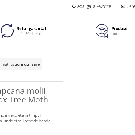
Adauga la Favorite
Cere 
Retur garantat
Produse
în 30 de zile
autentice
Instructiuni utilizare
apcana molii
ox Tree Moth,
olii ii excreta in timpul
a, unde ei se lipesc de banda