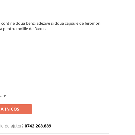
o contine doua benzi adezive si doua capsule de feromoni
na pentru moliile de Buxus.
oare
A IN COS
ie de ajutor?
0742 268.889