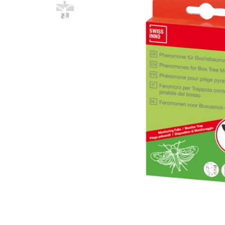
Renete, cutite si clesti ongloane
Saboti ongloane
Scule si echipamente trimaj
ongloane
Management vaci
Muls vaci
Accesorii muls vaci
Consumabile muls vaci
Echipamente de muls vaci
Igiena mulsului
Testare si control lapte vaci
Racire lapte
Silozuri stocare lapte
Tancuri racire lapte
Sanatate si confort vaci
Fertilitate si reproductie vaci
Identificare si marcare vaci