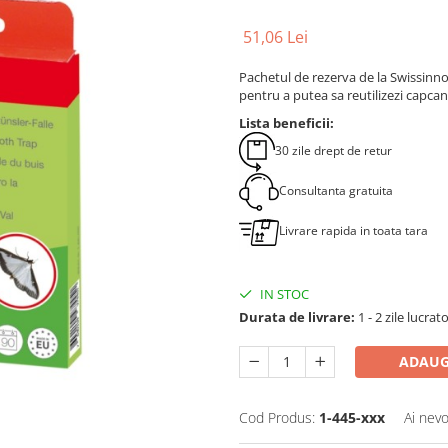
51
,06
Lei
Pachetul de rezerva de la Swissinn
pentru a putea sa reutilizezi capca
Lista beneficii:
30 zile drept de retur
Consultanta gratuita
Livrare rapida in toata tara
IN STOC
Durata de livrare:
1 - 2 zile lucrat
ADAUG
Cod Produs:
1-445-xxx
Ai nevo