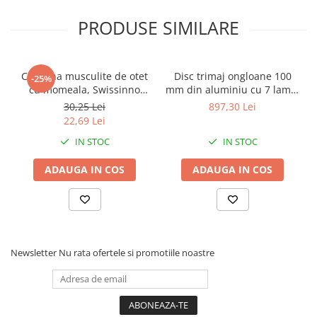
PRODUSE SIMILARE
Capcana musculite de otet
Disc trimaj ongloane 100
-25%
cu momeala, Swissinno
mm din aluminiu cu 7 lame,
Fruit Fly Trap
inchis, Demotec DL-Soft
30,25 Lei
897,30 Lei
22,69 Lei
IN STOC
IN STOC
ADAUGA IN COS
ADAUGA IN COS
Newsletter
Nu rata ofertele si promotiile noastre