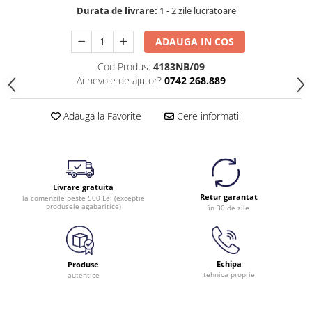
Durata de livrare:
1 - 2 zile lucratoare
ADAUGA IN COS
Cod Produs:
4183NB/09
Ai nevoie de ajutor?
0742 268.889
Adauga la Favorite
Cere informatii
Livrare gratuita
Retur garantat
la comenzile peste 500 Lei (exceptie
produsele agabaritice)
în 30 de zile
Echipa
Produse
tehnica proprie
autentice