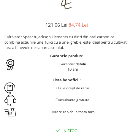
121
,06
Lei
84
,74
Lei
Cultivator Spear & Jackson Elements cu dinti din otel carbon ce
combina actiunile unei furci cu a unei greble, este ideal pentru cultivat
fara a fi nevoie de saparea solului.
Garantie produs:
Garantie:
detalii
10 ani
Lista beneficii:
30 zile drept de retur
Consultanta gratuita
Livrare rapida in toata tara
IN STOC