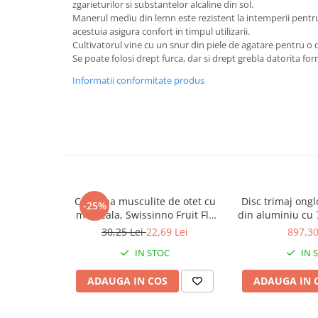
zgarieturilor si substantelor alcaline din sol.
Sanatate si confort vitei
Manerul mediu din lemn este rezistent la intemperii pentru 
acestuia asigura confort in timpul utilizarii.
Ecornare vitei
Cultivatorul vine cu un snur din piele de agatare pentru o
Fatare vitei
Se poate folosi drept furca, dar si drept grebla datorita form
Intarcare vitei
Informatii conformitate produs
Marcare vitei
Perii de scarpinat vitei
Transport vitei
Ventilatie si climatizare vitei
Oi si capre
Capcana musculite de otet cu
Disc trimaj on
-25%
Alaptare miei si iezi
momeala, Swissinno Fruit Fly
din aluminiu cu 
Trap
Demotec 
30,25 Lei
22,69 Lei
897,30
Alaptare automata miei si iezi
Galeti, bidoane, tetine miei si iezi
IN STOC
IN 
Colostru miei si iezi
ADAUGA IN COS
ADAUGA IN 
Furajare si adapare oi si capre
Echipamente si accesorii furajare oi