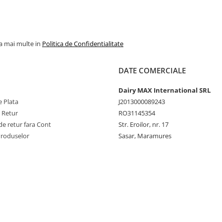
la mai multe in
Politica de Confidentialitate
DATE COMERCIALE
Dairy MAX International SRL
 Plata
J2013000089243
e Retur
RO31145354
e retur fara Cont
Str. Eroilor, nr. 17
Produselor
Sasar, Maramures