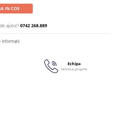
A IN COS
 de ajutor?
0742 268.889
informatii
Echipa
tehnica proprie