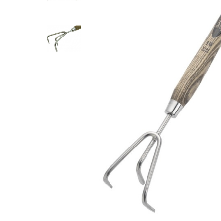
Renete, cutite si clesti ongloane
Saboti ongloane
Scule si echipamente trimaj
ongloane
Management vaci
Muls vaci
Accesorii muls vaci
Consumabile muls vaci
Echipamente de muls vaci
Igiena mulsului
Testare si control lapte vaci
Racire lapte
Silozuri stocare lapte
Tancuri racire lapte
Sanatate si confort vaci
Fertilitate si reproductie vaci
Identificare si marcare vaci