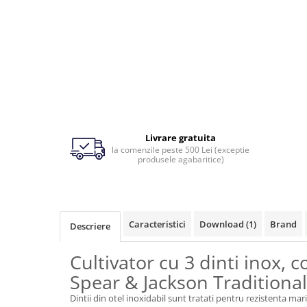
Ingrijirea pielii la vaci
Ventilatie si climatizare vaci
Vitei
Alaptare vitei
Alaptare automata vitei
Galeti, bidoane, tetine vitei
Livrare gratuita
la comenzile peste 500 Lei (exceptie
Colostru vitei
produsele agabaritice)
Cusete si boxe vitei
Accesorii cusete vitei
Boxe comune
Caracteristici
Download (1)
Brand
Descriere
Cusete individuale
Furajare si adapare vitei
Cultivator cu 3 dinti inox, 
Echipamente si accesorii furajare
Spear & Jackson Traditional
vitei
Dintii din otel inoxidabil sunt tratati pentru rezistenta mar
Suplimente nutritive vitei