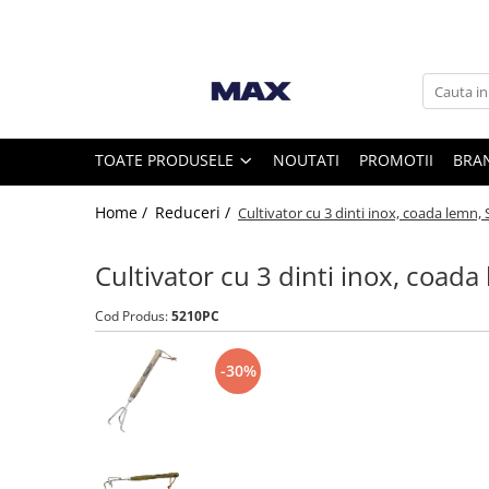
Toate Produsele
Vaci
TOATE PRODUSELE
NOUTATI
PROMOTII
BRA
Furajare si adapare vaci
Home /
Reduceri /
Cultivator cu 3 dinti inox, coada lemn, 
Echipamente si accesorii furajare
vaci
Cultivator cu 3 dinti inox, coada
Suplimente nutritive vaci
Intretinere ongloane vaci
Cod Produs:
5210PC
Standuri trimaj ongloane
Adezivi ongloane
-30%
Bandaje si pansamente ongloane
Consumabile intretinere ongloane
Discuri trimaj ongloane
Ingrijire si tratament ongloane