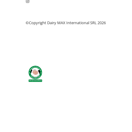
Identificare si marcare porci
Cai
©Copyright Dairy MAX International SRL 2026
Potcovit si intretinere copite cai
Sanatate si confort cai
Curatare si intretinere cai
Identificare cai
Perii de scarpinat cai
Suplimente nutritive
Accesorii suplimente nutritive
Bolusuri si minerale