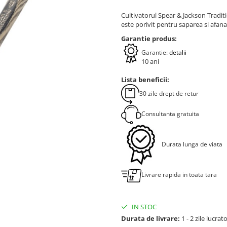
Cultivatorul Spear & Jackson Traditi
este porivit pentru saparea si afana
Garantie produs:
Garantie:
detalii
10 ani
Lista beneficii:
30 zile drept de retur
Consultanta gratuita
Durata lunga de viata
Livrare rapida in toata tara
IN STOC
Durata de livrare:
1 - 2 zile lucrat