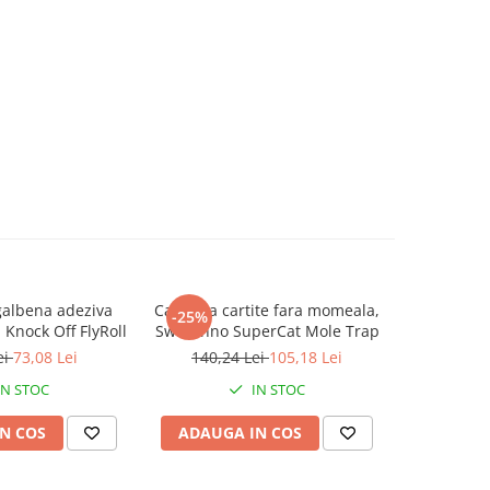
galbena adeziva
Capcana cartite fara momeala,
Forceps
-25%
Knock Off FlyRoll
Swissinno SuperCat Mole Trap
pentru ex
dintre ong
ei
73,08 Lei
140,24 Lei
105,18 Lei
IN STOC
IN STOC
N COS
ADAUGA IN COS
ADAUG