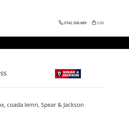
0742 268.889
0,00
ess
inox, coada lemn, Spear & Jackson