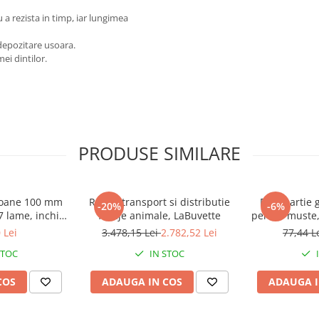
a rezista in timp, iar lungimea
 depozitare usoara.
ei dintilor.
PRODUSE SIMILARE
gloane 100 mm
Roaba transport si distributie
Rola hartie 
-20%
-6%
7 lame, inchis,
furaje animale, LaBuvette
pentru muste, 
DL-Soft
 Lei
3.478,15 Lei
2.782,52 Lei
77,44 L
STOC
IN STOC
COS
ADAUGA IN COS
ADAUGA I