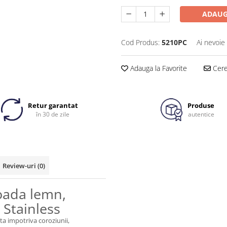
ADAUG
Cod Produs:
5210PC
Ai nevoie
Adauga la Favorite
Cere 
Retur garantat
Produse
în 30 de zile
autentice
Review-uri
(0)
coada lemn,
 Stainless
ita impotriva coroziunii,