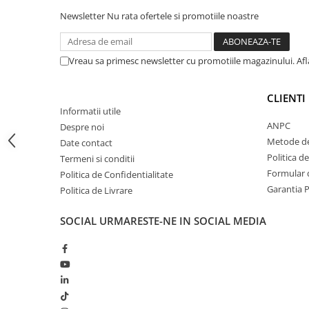
si capre
Newsletter
Nu rata ofertele si promotiile noastre
Management oi si capre
Muls oi si capre
Vreau sa primesc newsletter cu promotiile magazinului. Af
Sanatate si confort oi si capre
Ecornare miei si iezi
CLIENTI
Identificare si marcare oi si capre
Informatii utile
ANPC
Perii de scarpinat oi si capre
Despre noi
Metode de
Date contact
Porci
Politica d
Termeni si conditii
Formular d
Politica de Confidentialitate
Garantia 
Politica de Livrare
SOCIAL
URMARESTE-NE IN SOCIAL MEDIA
Sanatate si confort porci