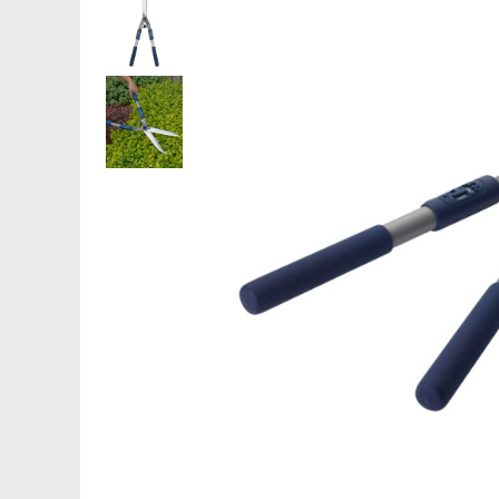
Saboti ongloane
Scule si echipamente trimaj
ongloane
Management vaci
Muls vaci
Accesorii muls vaci
Consumabile muls vaci
Echipamente de muls vaci
Igiena mulsului
Testare si control lapte vaci
Racire lapte
Silozuri stocare lapte
Tancuri racire lapte
Sanatate si confort vaci
Fertilitate si reproductie vaci
Identificare si marcare vaci