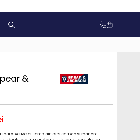
Spear &
i
sharp Active cu lama din otel carbon si manere
te ideala pentru curatarea si taierea gardului viu.