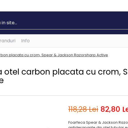
randuri
Info
arbon placata cu crom, Spear & Jackson Razorsharp Active
a otel carbon placata cu crom, 
e
118
,28
Lei
82
,80
Le
Foarfeca Spear & Jackson Razor
antiderapante din otel tubular es