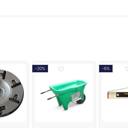
-20%
-6%