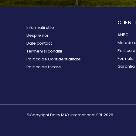
Perii de scarpinat cai
Suplimente nutritive
Accesorii suplimente
CLIENTI
nutritive
Informatii utile
ANPC
Bolusuri si minerale
Despre noi
Metode d
Date contact
Electroliti si suplimente
Politica 
Termeni si conditii
vitei
Formular 
Politica de Confidentialitate
Dotari ferma
Garantia
Politica de Livrare
Contentionare animale
Echipamente
multifunctionale
Furajare
Fronturi de furajare
©Copyright Dairy MAX International SRL 2026
Silozuri cereale
Utilaje furajare
Identificare, marcare,