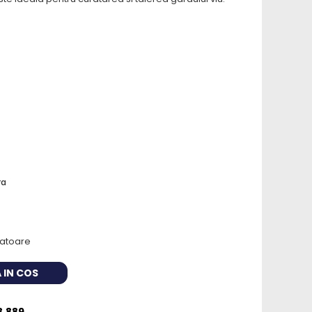
ra
cratoare
 IN COS