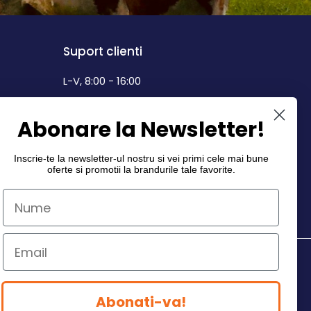
Suport clienti
L-V, 8:00 - 16:00
0742 268.889
Abonare la Newsletter!
info@dairymax.ro
Inscrie-te la newsletter-ul nostru si vei primi cele mai bune
oferte si promotii la
brandurile tale favorite
.
Abonati-va!