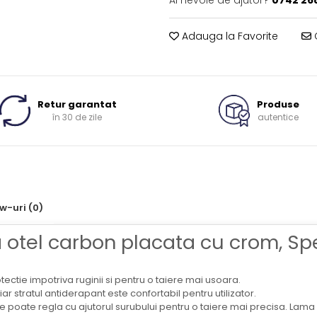
Ai nevoie de ajutor?
0742 26
Adauga la Favorite
C
Retur garantat
Produse
în 30 de zile
autentice
ew-uri
(0)
a otel carbon placata cu crom, S
ctie impotriva ruginii si pentru o taiere mai usoara.
iar stratul antiderapant este confortabil pentru utilizator.
se poate regla cu ajutorul surubului pentru o taiere mai precisa. Lam