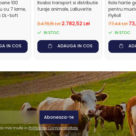
loane 100
Roaba transport si distributie
Rola hartie 
u cu 7 lame,
furaje animale, LaBuvette
pentru muste
c DL-Soft
FlyRoll
2.782,52 Lei
73,
3.478,15 Lei
77,44 Lei
IN STOC
IN STOC
A IN COS
ADAUGA IN COS
AD
fla mai multe in
Politica de Confidentialitate