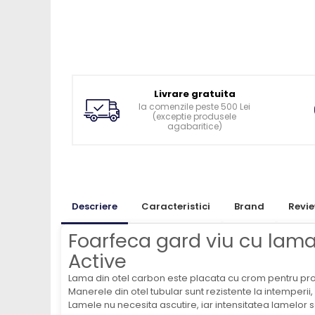
Ingrijirea pielii la vaci
Ventilatie si climatizare vaci
Vitei
Alaptare vitei
Alaptare automata vitei
Livrare gratuita
Galeti, bidoane, tetine vitei
la comenzile peste 500 Lei
(exceptie produsele
Colostru vitei
agabaritice)
Cusete si boxe vitei
Accesorii cusete vitei
Boxe comune
Cusete individuale
Descriere
Caracteristici
Brand
Revi
Furajare si adapare vitei
Foarfeca gard viu cu lam
Echipamente si accesorii furajare
Active
vitei
Suplimente nutritive vitei
Lama din otel carbon este placata cu crom pentru prote
Manerele din otel tubular sunt rezistente la intemperii, 
Sanatate si confort vitei
Lamele nu necesita ascutire, iar intensitatea lamelor 