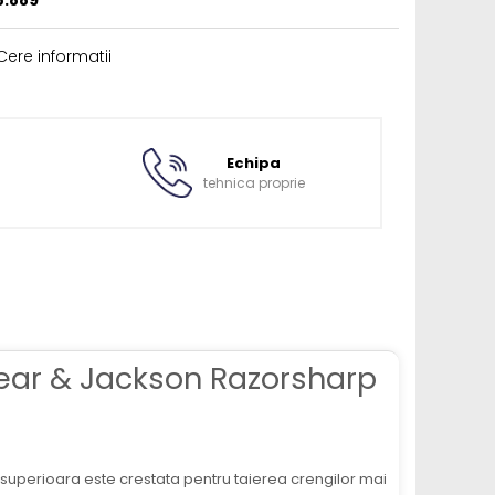
8.889
ere informatii
Echipa
tehnica proprie
pear & Jackson Razorsharp
a superioara este crestata pentru taierea crengilor mai