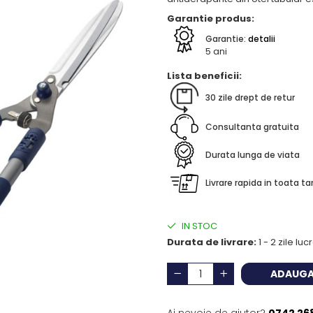
Garantie produs:
Garantie:
detalii
5 ani
Lista beneficii:
30 zile drept de retur
Consultanta gratuita
Durata lunga de viata
Livrare rapida in toata ta
IN STOC
Durata de livrare:
1 - 2 zile lu
ADAUGA