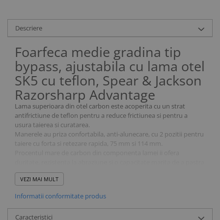
Descriere
Foarfeca medie gradina tip
bypass, ajustabila cu lama otel
SK5 cu teflon, Spear & Jackson
Razorsharp Advantage
Lama superioara din otel carbon este acoperita cu un strat
antifrictiune de teflon pentru a reduce frictiunea si pentru a
usura taierea si curatarea.
Manerele au priza confortabila, anti-alunecare, cu 2 pozitii pentru
taiere cu forta si retezare rapida, 75 mm si 114 mm.
Procentul mare de carbon din componenta lamei ii ofera
duritate, rezistenta la abraziune si o capacitate marita de a pastra
ascutita muchia de taiere.
VEZI MAI MULT
Lama superioara este neaderenta, iar cea de la baza este din otel
carbon.
Informatii conformitate produs
Foarfeca este potrivita pentru taierea atat a tulpinilor verzi, cat si
a tulpinilor mai dure de lemn cu grosime de pana la 15 mm.
Caracteristici
Lamele de otel carbon SK5 au tehnologie de polizare ultra fina,