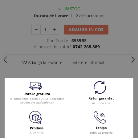
IN STOC
Durata de livrare:
1 - 2 zile lucratoare
ADAUGA IN COS
Cod Produs:
6559BS
Ai nevoie de ajutor?
0742 268.889
Adauga la Favorite
Cere informatii
Livrare gratuita
Retur garantat
la comenzile peste 500 Lei (exceptie
produsele agabaritice)
în 30 de zile
Echipa
Produse
tehnica proprie
autentice