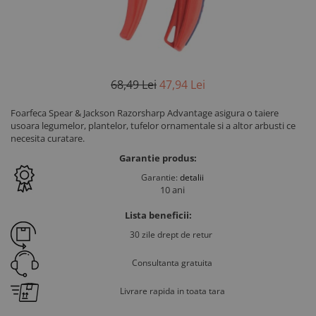
68
,49
Lei
47
,94
Lei
Foarfeca Spear & Jackson Razorsharp Advantage asigura o taiere
usoara legumelor, plantelor, tufelor ornamentale si a altor arbusti ce
necesita curatare.
Garantie produs:
Garantie:
detalii
10 ani
Lista beneficii:
30 zile drept de retur
Consultanta gratuita
Livrare rapida in toata tara