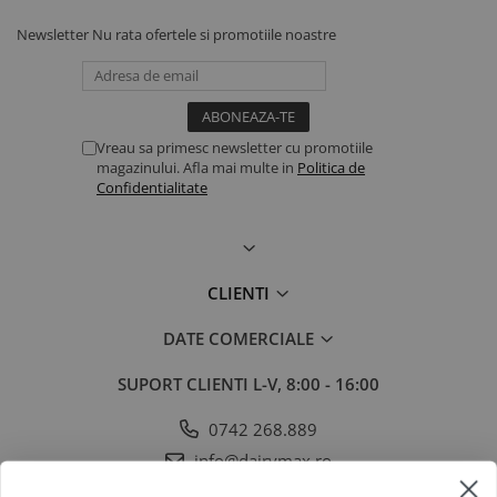
Newsletter
Nu rata ofertele si promotiile noastre
Vreau sa primesc newsletter cu promotiile
magazinului. Afla mai multe in
Politica de
Confidentialitate
CLIENTI
DATE COMERCIALE
SUPORT CLIENTI
L-V, 8:00 - 16:00
0742 268.889
info@dairymax.ro
SOCIAL
URMARESTE-NE IN SOCIAL MEDIA