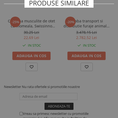
PRODUSE SIMILARE
Electroliti si suplimente vitei
Dotari ferma
Capcana musculite de otet
Roaba transport si
Contentionare animale
-25%
-20%
cu momeala, Swissinno
distributie furaje animale,
Echipamente multifunctionale
Fruit Fly Trap
LaBuvette
30,25 Lei
3.478,15 Lei
22,69 Lei
2.782,52 Lei
Furajare
IN STOC
IN STOC
Fronturi de furajare
Silozuri cereale
ADAUGA IN COS
ADAUGA IN COS
Utilaje furajare
Identificare, marcare, monitorizare
Accesorii identificare animale
Curele si numere
Newsletter
Nu rata ofertele si promotiile noastre
Vopsele, sprayuri, markere
Roboti ferma
Automate alaptare
Roboti de muls
Vreau sa primesc newsletter cu promotiile
Sanatate si confort animale