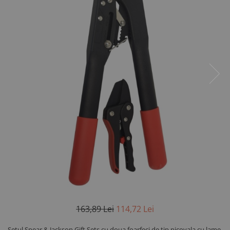
Saboti ongloane
Scule si echipamente trimaj
ongloane
Management vaci
Muls vaci
Accesorii muls vaci
Consumabile muls vaci
Echipamente de muls vaci
Igiena mulsului
Testare si control lapte vaci
Racire lapte
Silozuri stocare lapte
Tancuri racire lapte
Sanatate si confort vaci
Fertilitate si reproductie vaci
163,89 Lei
114,72 Lei
Identificare si marcare vaci
Ingrijirea pielii la vaci
Setul Spear & Jackson Gift Sets cu doua foarfeci de tip nicovala cu lame