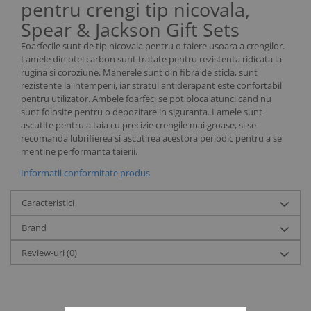
Sanatate si confort oi si capre
pentru crengi tip nicovala,
Ecornare miei si iezi
Spear & Jackson Gift Sets
Identificare si marcare oi si capre
Foarfecile sunt de tip nicovala pentru o taiere usoara a crengilor.
Perii de scarpinat oi si capre
Lamele din otel carbon sunt tratate pentru rezistenta ridicata la
rugina si coroziune. Manerele sunt din fibra de sticla, sunt
Porci
rezistente la intemperii, iar stratul antiderapant este confortabil
pentru utilizator. Ambele foarfeci se pot bloca atunci cand nu
Sanatate si confort porci
sunt folosite pentru o depozitare in siguranta. Lamele sunt
Identificare si marcare porci
ascutite pentru a taia cu precizie crengile mai groase, si se
recomanda lubrifierea si ascutirea acestora periodic pentru a se
Cai
mentine performanta taierii.
Potcovit si intretinere copite cai
Informatii conformitate produs
Sanatate si confort cai
Caracteristici
Curatare si intretinere cai
Identificare cai
Brand
Perii de scarpinat cai
Review-uri
(0)
Suplimente nutritive
Accesorii suplimente nutritive
Bolusuri si minerale