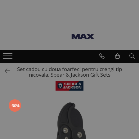
Toate Produsele
Vaci
Furajare si adapare vaci
Echipamente si accesorii furajare
vaci
Suplimente nutritive vaci
Set cadou cu doua foarfeci pentru crengi tip
nicovala, Spear & Jackson Gift Sets
Intretinere ongloane vaci
Standuri trimaj ongloane
Adezivi ongloane
Bandaje si pansamente ongloane
-30%
Consumabile intretinere ongloane
Discuri trimaj ongloane
Ingrijire si tratament ongloane
Renete, cutite si clesti ongloane