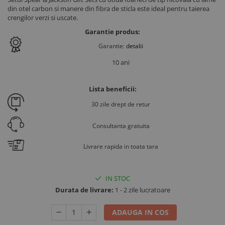
Ventilatie si climatizare vaci
din otel carbon si manere din fibra de sticla este ideal pentru taierea
crengilor verzi si uscate.
Vitei
Garantie produs:
Alaptare vitei
Garantie:
detalii
Alaptare automata vitei
10 ani
Galeti, bidoane, tetine vitei
Colostru vitei
Lista beneficii:
Cusete si boxe vitei
30 zile drept de retur
Accesorii cusete vitei
Boxe comune
Consultanta gratuita
Cusete individuale
Livrare rapida in toata tara
Furajare si adapare vitei
Echipamente si accesorii furajare
vitei
IN STOC
Suplimente nutritive vitei
Durata de livrare:
1 - 2 zile lucratoare
Sanatate si confort vitei
ADAUGA IN COS
Ecornare vitei