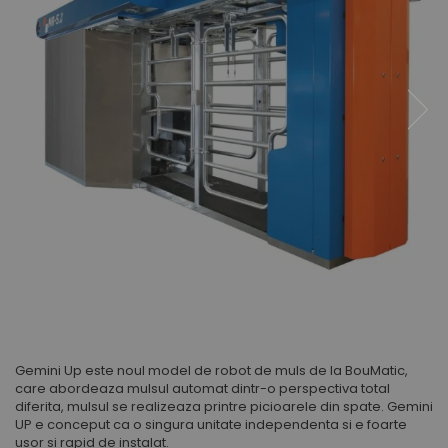
Imbracaminte lucru
Scule si echipamente trimaj
Impotriva soarecilor
Foarfeci gradinarit
Automate alaptare
ongloane
Identificare si marcare oi si capre
Ecornare vitei
Impotriva sobolanilor
Bluze si hanorace
Furci si greble
Management vaci
Roboti de muls
Perii de scarpinat oi si capre
Fatare vitei
Combinezoane
Macete si seceri
Sanatate si confort
Intarcare vitei
Muls vaci
Geci
animale
Pistoale de udat si aspersoare
Marcare vitei
Pantaloni si salopete
Accesorii muls vaci
Plantatoare
Perii de scarpinat vitei
Articole veterinare
Veste
Consumabile muls vaci
Sere si paturi
Transport vitei
Ecornare si taiere cozi
Incaltaminte protectie
Echipamente de muls vaci
Seturi unelte gradinarit
Ventilatie si climatizare vitei
Pardoseli beton
Igiena mulsului
Branturi
Unelte specializate ferma
Perii de scarpinat
Testare si control lapte vaci
Cizme protectie
Saltele si covoare
Racire lapte
Manusi protectie
Separatoare de cusete
Silozuri stocare lapte
Sorturi si maneci protectie
Ventilatie si climatizare
Tancuri racire lapte
Sisteme de management
Sanatate si confort vaci
Fertilitate si reproductie vaci
Gemini Up este noul model de robot de muls de la BouMatic,
Identificare si marcare vaci
care abordeaza mulsul automat dintr-o perspectiva total
diferita, mulsul se realizeaza printre picioarele din spate. Gemini
Ingrijirea pielii la vaci
UP e conceput ca o singura unitate independenta si e foarte
Ventilatie si climatizare vaci
usor si rapid de instalat.