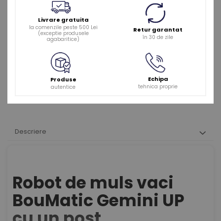
Livrare gratuita
la comenzile peste 500 Lei
Retur garantat
(exceptie produsele
în 30 de zile
agabaritice)
Echipa
Produse
tehnica proprie
autentice
Descriere
Robot de muls vaci
BouMatic Gemini UP
cu un post