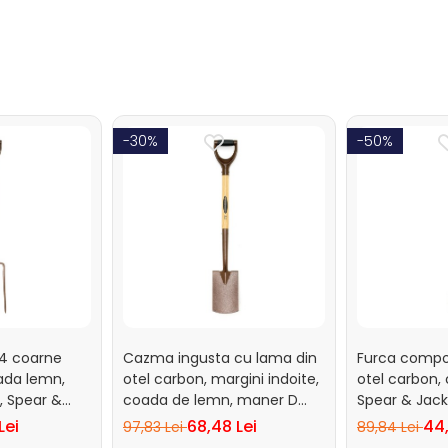
-30%
-50%
 4 coarne
Cazma ingusta cu lama din
Furca compo
ada lemn,
otel carbon, margini indoite,
otel carbon,
, Spear &
coada de lemn, maner D
Spear & Jac
ts
plastic, Spear & Jackson
Professional
Lei
68,48 Lei
44,
97,83 Lei
89,84 Lei
Elements