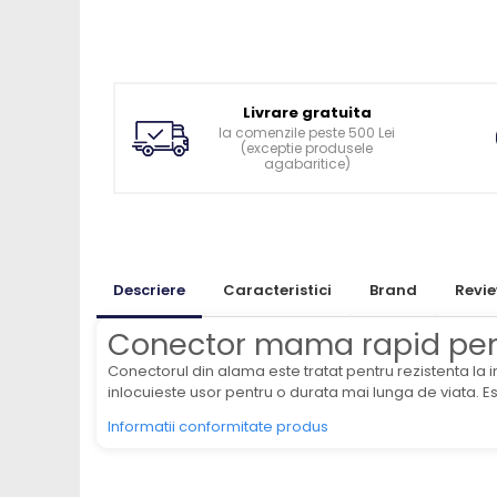
Ingrijirea pielii la vaci
Ventilatie si climatizare vaci
Vitei
Alaptare vitei
Livrare gratuita
Alaptare automata vitei
la comenzile peste 500 Lei
(exceptie produsele
Galeti, bidoane, tetine vitei
agabaritice)
Colostru vitei
Cusete si boxe vitei
Accesorii cusete vitei
Descriere
Caracteristici
Brand
Revi
Boxe comune
Cusete individuale
Conector mama rapid pent
Furajare si adapare vitei
Conectorul din alama este tratat pentru rezistenta la i
Echipamente si accesorii furajare
inlocuieste usor pentru o durata mai lunga de viata. Este
vitei
Informatii conformitate produs
Suplimente nutritive vitei
Sanatate si confort vitei