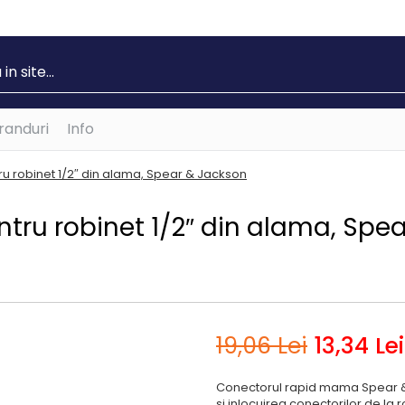
randuri
Info
 robinet 1/2″ din alama, Spear & Jackson
ru robinet 1/2″ din alama, Spea
19
,06
Lei
13
,34
Lei
Conectorul rapid mama Spear & 
si inlocuirea conectorilor de la r