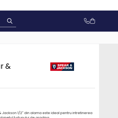
r &
Jackson 1/2″ din alama este ideal pentru intretinerea
obinetul furtunului de gradina.