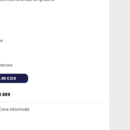
ra
cratoare
 IN COS
8.889
ere informatii