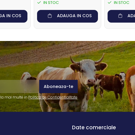
IN STOC
IN STOC
A IN COS
ADAUGA IN COS
AD
fla mai multe in
Politica de Confidentialitate
Date comerciale