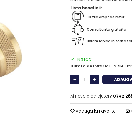
Lista beneficii:
30 zile drept de retur
Consultanta gratuita
Livrare rapida in toata ta
IN STOC
Durata de livrare:
1 - 2 zile lu
ADAUGA
Ai nevoie de ajutor?
0742 26
Adauga la Favorite
C