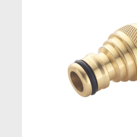
Saboti ongloane
Scule si echipamente trimaj
ongloane
Management vaci
Muls vaci
Accesorii muls vaci
Consumabile muls vaci
Echipamente de muls vaci
Igiena mulsului
Testare si control lapte vaci
Racire lapte
Silozuri stocare lapte
Tancuri racire lapte
Sanatate si confort vaci
Fertilitate si reproductie vaci
Identificare si marcare vaci