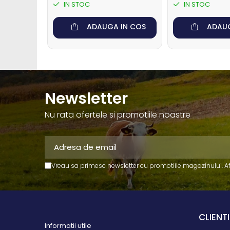
IN STOC
IN STOC
Muls oi si capre
ADAUGA IN COS
ADAUG
Sanatate si confort oi si
capre
Ecornare miei si iezi
Identificare si marcare oi si capre
Perii de scarpinat oi si capre
Newsletter
Porci
Sanatate si confort porci
Nu rata ofertele si promotiile noastre
Identificare si marcare porci
Cai
Potcovit si intretinere
Vreau sa primesc newsletter cu promotiile magazinului. A
copite cai
Sanatate si confort cai
Curatare si intretinere cai
CLIENTI
Identificare cai
Informatii utile