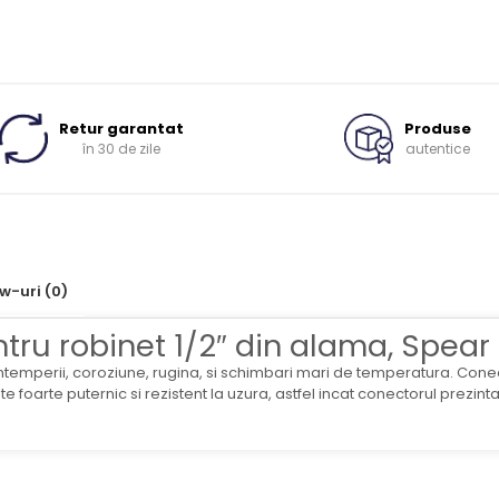
Retur garantat
Produse
în 30 de zile
autentice
ew-uri
(0)
ru robinet 1/2″ din alama, Spear
ntemperii, coroziune, rugina, si schimbari mari de temperatura. Conector
 foarte puternic si rezistent la uzura, astfel incat conectorul prezinta o