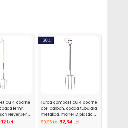
-30%
-30%
st cu 4 coarne
Furca compost cu 4 coarne
Furca com
 coada lemn,
otel carbon, coada tubulara
otel carb
kson Neverbend
metalica, maner D plastic,
lemn, Spe
Spear & Jackson Neverbend
Neverbend
92 Lei
62,34 Lei
89,06 Lei
236,68 Le
Professional