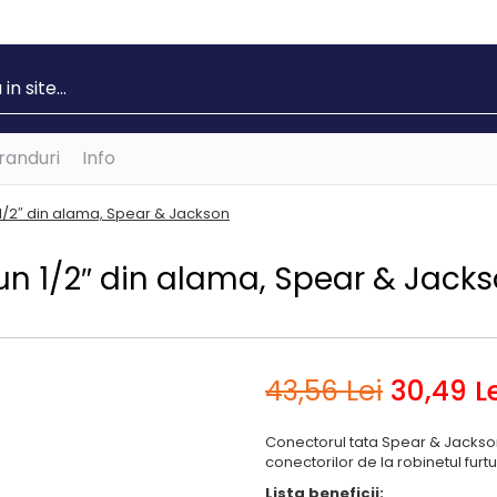
randuri
Info
 1/2″ din alama, Spear & Jackson
un 1/2″ din alama, Spear & Jack
43
,56
Lei
30
,49
Le
Conectorul tata Spear & Jackson 
conectorilor de la robinetul furt
Lista beneficii: