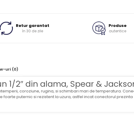
Retur garantat
Produse
în 30 de zile
autentice
ew-uri
(0)
un 1/2″ din alama, Spear & Jackso
ntemperii, coroziune, rugina, si schimbari mari de temperatura. Conector
foarte puternic si rezistent la uzura, astfel incat conectorul prezinta o 