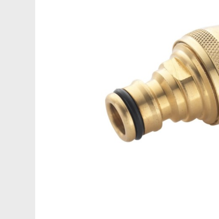
Saboti ongloane
Scule si echipamente trimaj
ongloane
Management vaci
Muls vaci
Accesorii muls vaci
Consumabile muls vaci
Echipamente de muls vaci
Igiena mulsului
Testare si control lapte vaci
Racire lapte
Silozuri stocare lapte
Tancuri racire lapte
Sanatate si confort vaci
Fertilitate si reproductie vaci
Identificare si marcare vaci