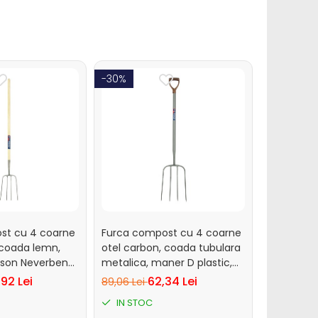
-30%
-30%
st cu 4 coarne
Furca compost cu 4 coarne
Furca com
 coada lemn,
otel carbon, coada tubulara
otel carb
kson Neverbend
metalica, maner D plastic,
lemn, Spe
Spear & Jackson Neverbend
Neverbend
92 Lei
62,34 Lei
89,06 Lei
236,68 Le
Professional
IN STOC
IN STO