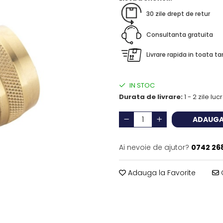
30 zile drept de retur
Consultanta gratuita
Livrare rapida in toata ta
IN STOC
Durata de livrare:
1 - 2 zile lu
ADAUGA
Ai nevoie de ajutor?
0742 26
Adauga la Favorite
C