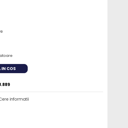
ra
cratoare
 IN COS
8.889
ere informatii