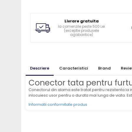
Ingrijirea pielii la vaci
Ventilatie si climatizare vaci
Vitei
Livrare gratuita
Alaptare vitei
la comenzile peste 500 Lei
(exceptie produsele
Alaptare automata vitei
agabaritice)
Galeti, bidoane, tetine vitei
Colostru vitei
Cusete si boxe vitei
Descriere
Caracteristici
Brand
Revi
Accesorii cusete vitei
Boxe comune
Conector tata pentru furt
Cusete individuale
Conectorul din alama este tratat pentru rezistenta la i
Furajare si adapare vitei
inlocuiesc usor pentru o durata mai lunga de viata. Este 
Echipamente si accesorii furajare
Informatii conformitate produs
vitei
Suplimente nutritive vitei
Sanatate si confort vitei