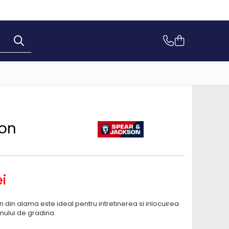
son
i
din alama este ideal pentru intretinerea si inlocuirea
unului de gradina.