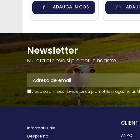
Muls oi si capre
ADAUGA IN COS
ADAUG
Sanatate si confort oi si
capre
Ecornare miei si iezi
Identificare si marcare oi si capre
Newsletter
Perii de scarpinat oi si capre
Porci
Nu rata ofertele si promotiile noastre
Sanatate si confort porci
Identificare si marcare porci
Cai
Vreau sa primesc newsletter cu promotiile magazinului. A
Potcovit si intretinere
copite cai
Sanatate si confort cai
CLIENTI
Curatare si intretinere cai
Informatii utile
Identificare cai
ANPC
Despre noi