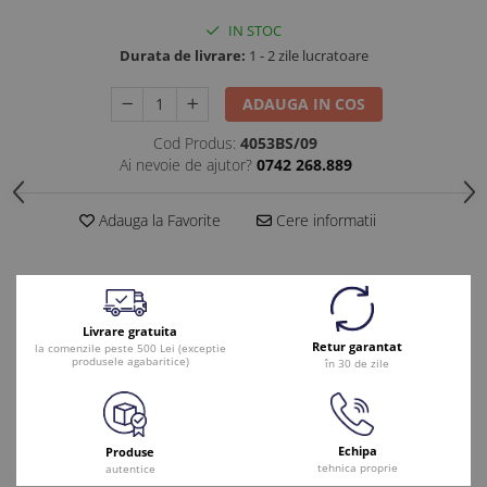
IN STOC
Durata de livrare:
1 - 2 zile lucratoare
ADAUGA IN COS
Cod Produs:
4053BS/09
Ai nevoie de ajutor?
0742 268.889
Adauga la Favorite
Cere informatii
Livrare gratuita
Retur garantat
la comenzile peste 500 Lei (exceptie
produsele agabaritice)
în 30 de zile
Echipa
Produse
tehnica proprie
autentice