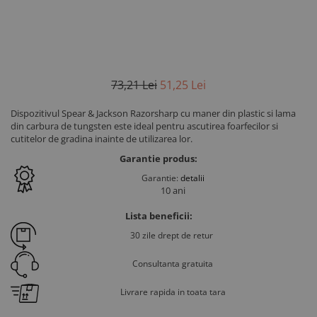
73
,21
Lei
51
,25
Lei
Dispozitivul Spear & Jackson Razorsharp cu maner din plastic si lama
din carbura de tungsten este ideal pentru ascutirea foarfecilor si
cutitelor de gradina inainte de utilizarea lor.
Garantie produs:
Garantie:
detalii
10 ani
Lista beneficii:
30 zile drept de retur
Consultanta gratuita
Livrare rapida in toata tara