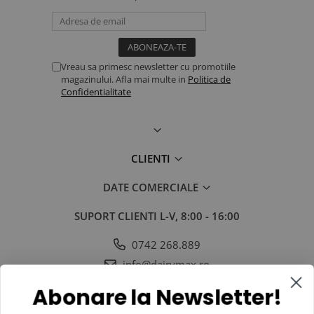
Vreau sa primesc newsletter cu promotiile
magazinului. Afla mai multe in
Politica de
Confidentialitate
CLIENTI
DATE COMERCIALE
SUPORT CLIENTI
L-V, 8:00 - 16:00
0742 268.889
info@dairymax.ro
SOCIAL
URMARESTE-NE IN SOCIAL MEDIA
Abonare la Newsletter!