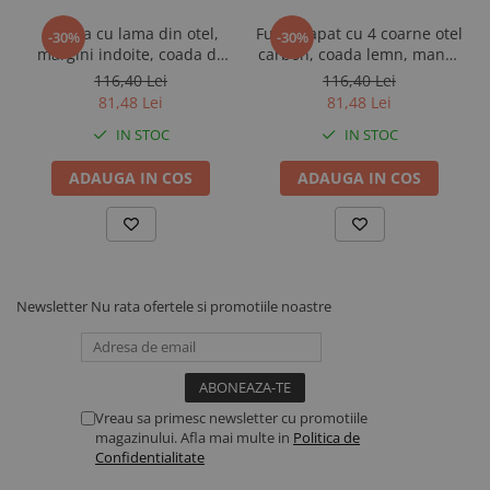
Electroliti si suplimente vitei
Cazma cu lama din otel,
Furca sapat cu 4 coarne otel
-30%
-30%
Dotari ferma
margini indoite, coada de
carbon, coada lemn, maner
lemn, maner D plastic,
D plastic, Spear & Jackson
116,40 Lei
116,40 Lei
Contentionare animale
Spear & Jackson Elements
Elements
81,48 Lei
81,48 Lei
Echipamente multifunctionale
IN STOC
IN STOC
Furajare
ADAUGA IN COS
ADAUGA IN COS
Fronturi de furajare
Silozuri cereale
Utilaje furajare
Identificare, marcare, monitorizare
Newsletter
Nu rata ofertele si promotiile noastre
Accesorii identificare animale
Curele si numere
Vopsele, sprayuri, markere
Roboti ferma
Vreau sa primesc newsletter cu promotiile
Automate alaptare
magazinului. Afla mai multe in
Politica de
Roboti de muls
Confidentialitate
Sanatate si confort animale