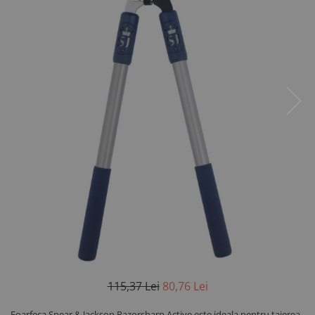
Saboti ongloane
Scule si echipamente trimaj
ongloane
Management vaci
Muls vaci
Accesorii muls vaci
Consumabile muls vaci
Echipamente de muls vaci
Igiena mulsului
Testare si control lapte vaci
Racire lapte
Silozuri stocare lapte
Tancuri racire lapte
Sanatate si confort vaci
Fertilitate si reproductie vaci
115,37 Lei
80,76 Lei
Identificare si marcare vaci
Ingrijirea pielii la vaci
Foarfeca Spear & Jackson Razorsharp Active este ideala pentru taierea