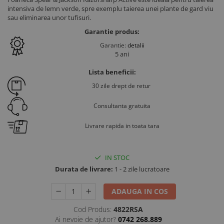
Ventilatie si climatizare vaci
intensiva de lemn verde, spre exemplu taierea unei plante de gard viu
sau eliminarea unor tufisuri.
Vitei
Garantie produs:
Alaptare vitei
Garantie:
detalii
Alaptare automata vitei
5 ani
Galeti, bidoane, tetine vitei
Lista beneficii:
Colostru vitei
30 zile drept de retur
Cusete si boxe vitei
Consultanta gratuita
Accesorii cusete vitei
Boxe comune
Livrare rapida in toata tara
Cusete individuale
Furajare si adapare vitei
IN STOC
Echipamente si accesorii furajare
Durata de livrare:
1 - 2 zile lucratoare
vitei
Suplimente nutritive vitei
ADAUGA IN COS
Sanatate si confort vitei
Cod Produs:
4822RSA
Ecornare vitei
Ai nevoie de ajutor?
0742 268.889