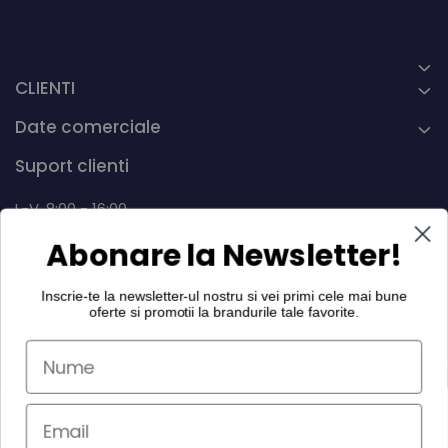
CLIENTI
Date comerciale
Suport clienti
L-V, 8:00 - 16:00
Abonare la Newsletter!
0742 268.889
info@dairymax.ro
Inscrie-te la newsletter-ul nostru si vei primi cele mai bune
oferte si promotii la
brandurile tale favorite
.
©Copyright Dairy MAX International SRL 2026