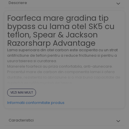
Descriere
Foarfeca mare gradina tip
bypass cu lama otel SK5 cu
teflon, Spear & Jackson
Razorsharp Advantage
Lama superioara din otel carbon este acoperita cu un strat
antifrictiune de teflon pentru a reduce frictiunea si pentru a
usura taierea si curatarea.
Manerele foarfecii au priza confortabila, anti-alunecare.
Procentul mare de carbon din componenta lamei ii ofera
duritate, rezistenta la abraziune si o mai buna capacitate de
a pastra ascutita muchia de taiere.
Manerele sunt prevazute cu un tampon de cauciuc
VEZI MAI MULT
absorbant pentru a reduce la minim socul de taiere.
Foarfeca este potrivita pentru taierea atat a tulpinilor verzi,
Informatii conformitate produs
cat si a tulpinilor mai dure de lemn cu grosime de pana la 20
mm.
Lamele de otel carbon SK5 au tehnologie de polizare ultra
Caracteristici
fina, fiind rezistente la socuri.
Blocaj de siguranta cu o singura mana pentru a tine lamele