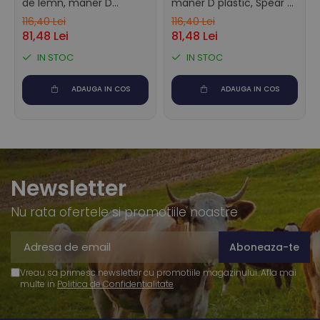
de lemn, maner D
maner D plastic, Spear &
plastic, Spear & Jackson
Jackson Elements
116,40 Lei
116,40 Lei
Elements
81,48 Lei
81,48 Lei
IN STOC
IN STOC
ADAUGA IN COS
ADAUGA IN COS
Newsletter
Nu rata ofertele si promotiile noastre
Vreau sa primesc newsletter cu promotiile magazinului. Afla mai
multe in
Politica de Confidentialitate