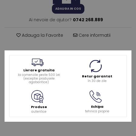
ADAUGA IN COS
Ai nevoie de ajutor?
0742 268.889
Adauga la Favorite
Cere informatii
Livrare gratuita
la comenzile peste 500 Lei
Retur garantat
(exceptie produsele
în 30 de zile
agabaritice)
Echipa
Produse
tehnica proprie
autentice