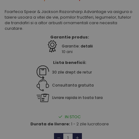
Foarfeca Spear & Jackson Razorsharp Advantage va asigura o
taiere usoara a vitei de vie, pomilor fructiferi, legumelor, tufelor
de trandafiri si a altor arbusti ornamentali care necesita
curatare.
Garantie produs:
Garantie:
detalii
10 ani
Lista beneficii:
30 zile drept de retur
Consultanta gratuita
Livrare rapida in toata tara
IN STOC
Durata de livrare:
1 - 2 zile lucratoare