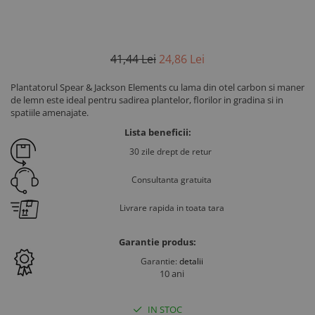
41
,44
Lei
24
,86
Lei
Plantatorul Spear & Jackson Elements cu lama din otel carbon si maner
de lemn este ideal pentru sadirea plantelor, florilor in gradina si in
spatiile amenajate.
Lista beneficii:
30 zile drept de retur
Consultanta gratuita
Livrare rapida in toata tara
Garantie produs:
Garantie:
detalii
10 ani
IN STOC