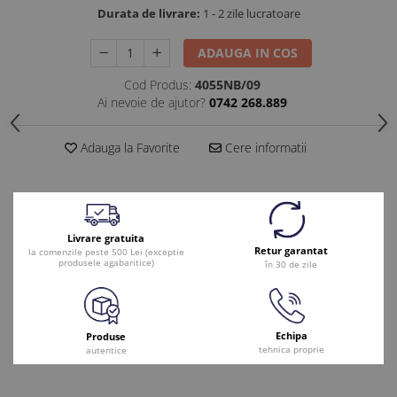
Durata de livrare:
1 - 2 zile lucratoare
ADAUGA IN COS
Cod Produs:
4055NB/09
Ai nevoie de ajutor?
0742 268.889
Adauga la Favorite
Cere informatii
Livrare gratuita
Retur garantat
la comenzile peste 500 Lei (exceptie
produsele agabaritice)
în 30 de zile
Echipa
Produse
tehnica proprie
autentice