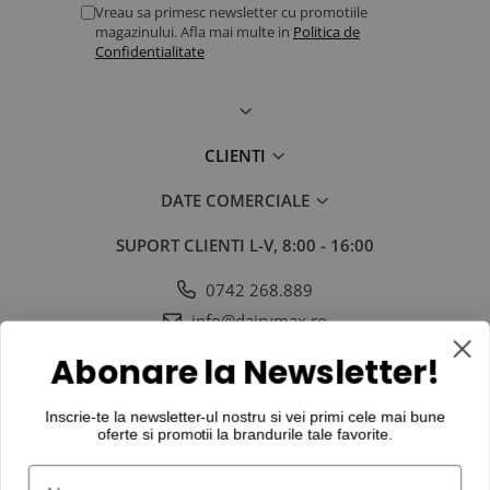
Vreau sa primesc newsletter cu promotiile
magazinului. Afla mai multe in
Politica de
Confidentialitate
CLIENTI
DATE COMERCIALE
SUPORT CLIENTI
L-V, 8:00 - 16:00
0742 268.889
info@dairymax.ro
SOCIAL
URMARESTE-NE IN SOCIAL MEDIA
Abonare la Newsletter!
Inscrie-te la newsletter-ul nostru si vei primi cele mai bune
oferte si promotii la
brandurile tale favorite
.