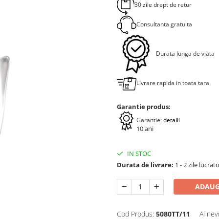
30 zile drept de retur
Consultanta gratuita
Durata lunga de viata
Livrare rapida in toata tara
Garantie produs:
Garantie:
detalii
10 ani
IN STOC
Durata de livrare:
1 - 2 zile lucrat
ADAUG
Cod Produs:
5080TT/11
Ai nev