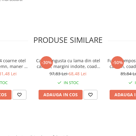
PRODUSE SIMILARE
4 coarne otel
Cazma ingusta cu lama din otel
Furca compost
-30%
-50%
lemn, maner D
carbon, margini indoite, coada
carbon, coad
r & Jackson
de lemn, maner D plastic,
Jackson
81,48 Lei
97,83 Lei
68,48 Lei
89,84 L
nts
Spear & Jackson Elements
Prof
STOC
IN STOC
COS
ADAUGA IN COS
ADAUGA I