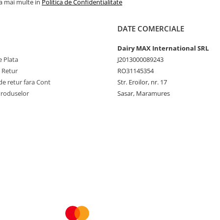
la mai multe in
Politica de Confidentialitate
DATE COMERCIALE
Dairy MAX International SRL
 Plata
J2013000089243
e Retur
RO31145354
e retur fara Cont
Str. Eroilor, nr. 17
Produselor
Sasar, Maramures