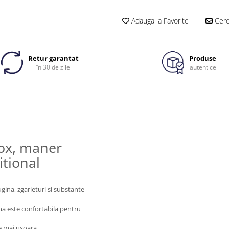
Adauga la Favorite
Cere 
Retur garantat
Produse
în 30 de zile
autentice
nox, maner
itional
ugina, zgarieturi si substante
rma este confortabila pentru
e mai usoara.