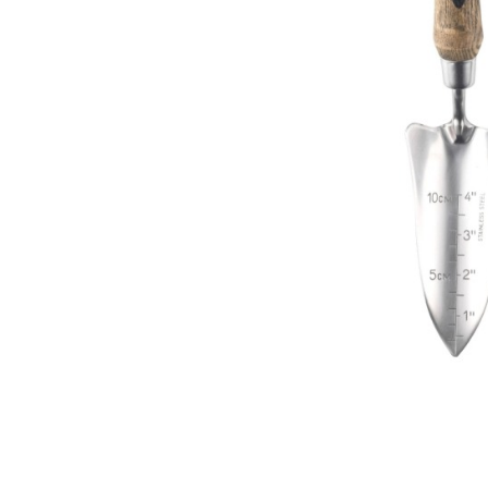
Renete, cutite si clesti ongloane
Saboti ongloane
Scule si echipamente trimaj
ongloane
Management vaci
Muls vaci
Accesorii muls vaci
Consumabile muls vaci
Echipamente de muls vaci
Igiena mulsului
Testare si control lapte vaci
Racire lapte
Silozuri stocare lapte
Tancuri racire lapte
Sanatate si confort vaci
Fertilitate si reproductie vaci
Identificare si marcare vaci