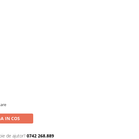
oare
A IN COS
oie de ajutor?
0742 268.889