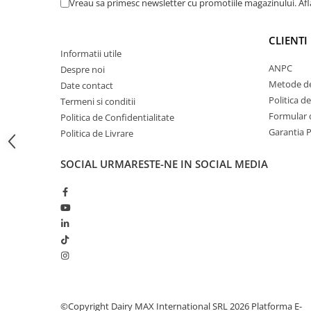
Vreau sa primesc newsletter cu promotiile magazinului. Af
si capre
Management oi si capre
CLIENTI
Muls oi si capre
Informatii utile
ANPC
Despre noi
Sanatate si confort oi si capre
Metode de
Date contact
Ecornare miei si iezi
Politica d
Termeni si conditii
Identificare si marcare oi si capre
Formular d
Politica de Confidentialitate
Perii de scarpinat oi si capre
Garantia 
Politica de Livrare
Porci
SOCIAL
URMARESTE-NE IN SOCIAL MEDIA
Sanatate si confort porci
©Copyright Dairy MAX International SRL 2026
Platforma E-