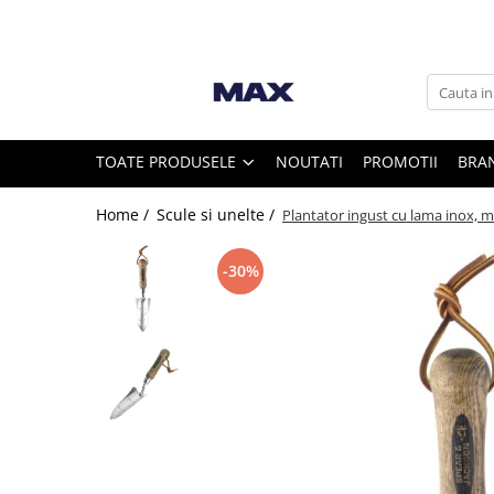
Toate Produsele
Vaci
TOATE PRODUSELE
NOUTATI
PROMOTII
BRA
Furajare si adapare vaci
Home /
Scule si unelte /
Plantator ingust cu lama inox, m
Echipamente si accesorii furajare
vaci
-30%
Suplimente nutritive vaci
Intretinere ongloane vaci
Standuri trimaj ongloane
Adezivi ongloane
Bandaje si pansamente ongloane
Consumabile intretinere ongloane
Discuri trimaj ongloane
Ingrijire si tratament ongloane