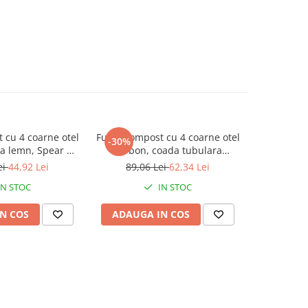
 cu 4 coarne otel
Furca compost cu 4 coarne otel
Furca comp
-30%
-30%
a lemn, Spear &
carbon, coada tubulara
carbon in
 Neverbend
metalica, maner D plastic,
Spear & 
ei
44,92 Lei
89,06 Lei
62,34 Lei
236,6
essional
Spear & Jackson Neverbend
P
IN STOC
IN STOC
Professional
N COS
ADAUGA IN COS
ADAUG