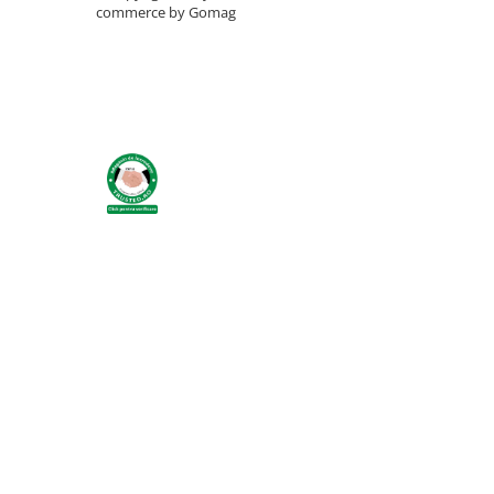
Identificare si marcare porci
commerce by Gomag
Cai
Potcovit si intretinere copite cai
Sanatate si confort cai
Curatare si intretinere cai
Identificare cai
Perii de scarpinat cai
Suplimente nutritive
Accesorii suplimente nutritive
Bolusuri si minerale