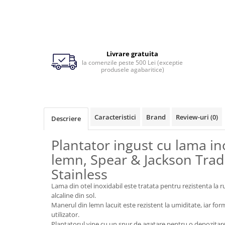
Ingrijirea pielii la vaci
Ventilatie si climatizare vaci
Vitei
Livrare gratuita
la comenzile peste 500 Lei (exceptie
produsele agabaritice)
Alaptare vitei
Alaptare automata vitei
Galeti, bidoane, tetine vitei
Colostru vitei
Caracteristici
Brand
Review-uri
(0)
Descriere
Cusete si boxe vitei
Plantator ingust cu lama i
Accesorii cusete vitei
lemn, Spear & Jackson Trad
Boxe comune
Cusete individuale
Stainless
Furajare si adapare vitei
Lama din otel inoxidabil este tratata pentru rezistenta la r
alcaline din sol.
Echipamente si accesorii furajare
Manerul din lemn lacuit este rezistent la umiditate, iar fo
vitei
utilizator.
Suplimente nutritive vitei
Plantatorul vine cu un snur de agatare pentru o depozitar