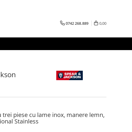
0742 268.889
0,00
ckson
u trei piese cu lame inox, manere lemn,
ional Stainless