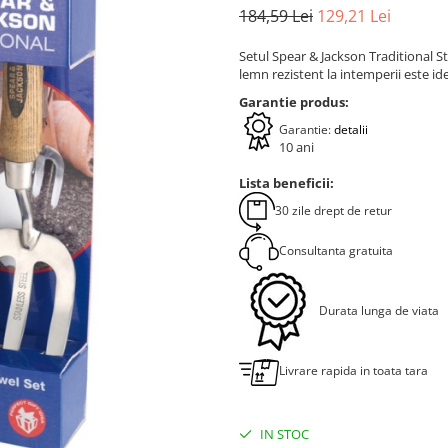
184
,59
Lei
129
,21
Lei
Setul Spear & Jackson Traditional St
lemn rezistent la intemperii este id
Garantie produs:
Garantie:
detalii
10 ani
Lista beneficii:
30 zile drept de retur
Consultanta gratuita
Durata lunga de viata
Livrare rapida in toata tara
IN STOC