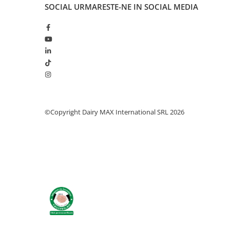
Identificare si marcare porci
SOCIAL
URMARESTE-NE IN SOCIAL MEDIA
Cai
Potcovit si intretinere copite cai
Sanatate si confort cai
©Copyright Dairy MAX International SRL 2026
Curatare si intretinere cai
Identificare cai
Perii de scarpinat cai
Suplimente nutritive
Accesorii suplimente nutritive
Bolusuri si minerale