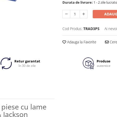
Durata de livrare:
1 - 2 zile lucrat
ADAUG
Cod Produs:
TRAD3PS
Ai nevo
Adauga la Favorite
Cere 
Retur garantat
Produse
în 30 de zile
autentice
i piese cu lame
& Jackson