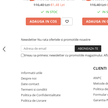
si capre
maner D plastic, Spear &
plastic, Spea
116,40 Lei
81,48 Lei
116,40 Lei
Jackson Elements
Eleme
Management oi si capre
IN STOC
IN 
Muls oi si capre
ADAUGA IN COS
ADAUGA IN 
Sanatate si confort oi si capre
Ecornare miei si iezi
Identificare si marcare oi si capre
Newsletter
Nu rata ofertele si promotiile noastre
Perii de scarpinat oi si capre
Porci
Vreau sa primesc newsletter cu promotiile magazinului. Af
CLIENTI
Informatii utile
ANPC
Despre noi
Metode de
Date contact
Politica d
Termeni si conditii
Formular d
Politica de Confidentialitate
Garantia 
Politica de Livrare
Sanatate si confort porci