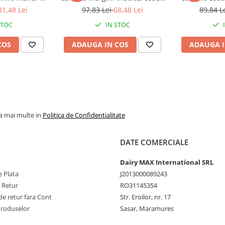
r & Jackson
de lemn, maner D plastic,
Jackson
81,48 Lei
97,83 Lei
68,48 Lei
89,84 L
nts
Spear & Jackson Elements
Prof
STOC
IN STOC
COS
ADAUGA IN COS
ADAUGA I
la mai multe in
Politica de Confidentialitate
DATE COMERCIALE
Dairy MAX International SRL
 Plata
J2013000089243
e Retur
RO31145354
e retur fara Cont
Str. Eroilor, nr. 17
Produselor
Sasar, Maramures