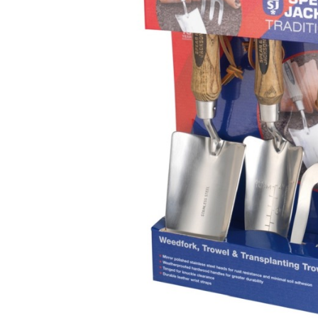
Renete, cutite si clesti ongloane
Saboti ongloane
Scule si echipamente trimaj
ongloane
Management vaci
Muls vaci
Accesorii muls vaci
Consumabile muls vaci
Echipamente de muls vaci
Igiena mulsului
Testare si control lapte vaci
Racire lapte
Silozuri stocare lapte
Tancuri racire lapte
Sanatate si confort vaci
Fertilitate si reproductie vaci
Identificare si marcare vaci