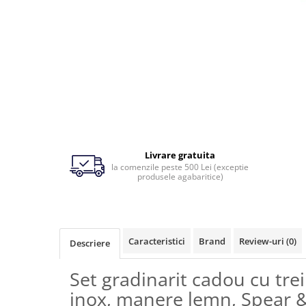
Ingrijirea pielii la vaci
Ventilatie si climatizare vaci
Vitei
Alaptare vitei
Alaptare automata vitei
Galeti, bidoane, tetine vitei
Colostru vitei
Livrare gratuita
la comenzile peste 500 Lei (exceptie
Cusete si boxe vitei
produsele agabaritice)
Accesorii cusete vitei
Boxe comune
Cusete individuale
Caracteristici
Brand
Review-uri
(0)
Descriere
Furajare si adapare vitei
Echipamente si accesorii furajare
Set gradinarit cadou cu tre
vitei
inox, manere lemn, Spear 
Suplimente nutritive vitei