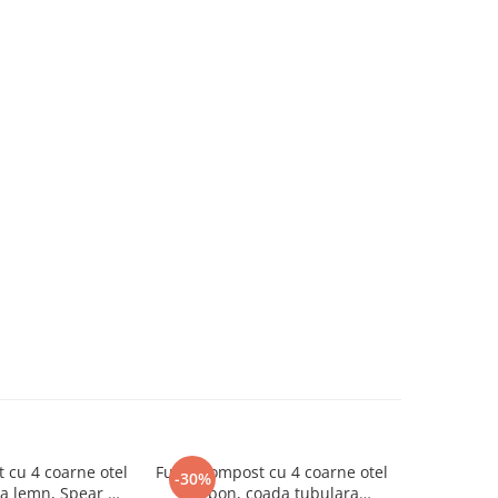
 cu 4 coarne otel
Furca compost cu 4 coarne otel
Furca comp
-30%
-30%
a lemn, Spear &
carbon, coada tubulara
carbon in