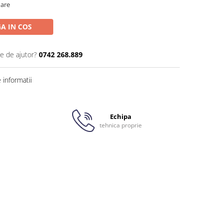
oare
A IN COS
ie de ajutor?
0742 268.889
informatii
Echipa
tehnica proprie