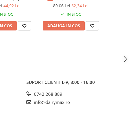
 Neverbend
metalica, maner D plastic,
Spear & 
ei
44,92 Lei
89,06 Lei
62,34 Lei
236,6
essional
Spear & Jackson Neverbend
P
IN STOC
IN STOC
Professional
N COS
ADAUGA IN COS
ADAUG
SUPORT CLIENTI
L-V, 8:00 - 16:00
0742 268.889
info@dairymax.ro