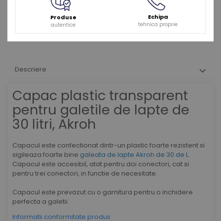
Echipa
Produse
tehnica proprie
autentice
Descriere
Capac plastic transparent
pentru galetile de lapte de
30 litri, Akroh
Capacul este confectionat dintr-un plastic foarte rezistent si
sigileaza foarte bine
galeata de lapte Akroh de 30 de L
.
Capacul este accesibil, atat pentru doi conectori, cat si
pentru trei conectori, in functie de necesitate.
Capacul este prevazut cu o garnitura pentru o inchidere
perfecta a galetii.
Informatii conformitate produs