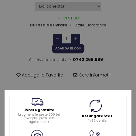
IN STOC
Durata de livrare:
1 - 2 zile lucratoare
ADAUGA IN COS
Ai nevoie de ajutor?
0742 268.889
Adauga la Favorite
Cere informatii
Livrare gratuita
la comenzile peste 500 Lei
Retur garantat
(exceptie produsele
în 30 de zile
agabaritice)