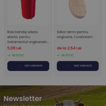
Rola bandaj adeziv
Sabot lemn pentru
elastic pentru
ongloane, CowDream
tratamentul ongloanelor,
CowDream, 10cm x 4,5m
5,08 Lei
de la 2,54 Lei
IN STOC
IN STOC
VEZI VARIANTE
VEZI VARIANTE
Newsletter