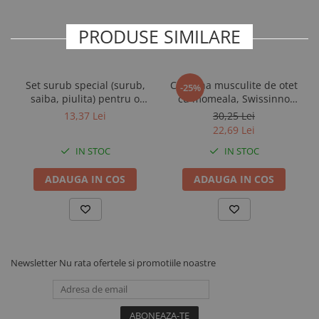
PRODUSE SIMILARE
Set surub special (surub,
Capcana musculite de otet
-25%
saiba, piulita) pentru o
cu momeala, Swissinno
lama disc trimaj Demotec
Fruit Fly Trap
13,37 Lei
30,25 Lei
22,69 Lei
IN STOC
IN STOC
ADAUGA IN COS
ADAUGA IN COS
Newsletter
Nu rata ofertele si promotiile noastre