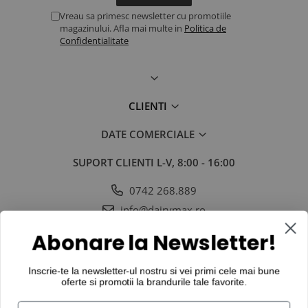
Vreau sa primesc newsletter cu promotiile
magazinului. Afla mai multe in
Politica de
Confidentialitate
CLIENTI
DATE COMERCIALE
SUPORT CLIENTI
L-V, 8:00 - 16:00
0742 268.889
info@dairymax.ro
SOCIAL
URMARESTE-NE IN SOCIAL MEDIA
Abonare la Newsletter!
Inscrie-te la newsletter-ul nostru si vei primi cele mai bune
oferte si promotii la
brandurile tale favorite
.