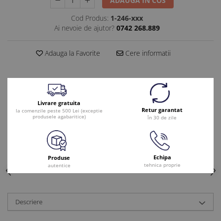
ADAUGA IN COS
Cod Produs:
1-246-xxx
Ai nevoie de ajutor?
0742 268.889
Adauga la Favorite
Cere informatii
Livrare gratuita
Retur garantat
la comenzile peste 500 Lei (exceptie
produsele agabaritice)
în 30 de zile
Echipa
Produse
tehnica proprie
autentice
Descriere