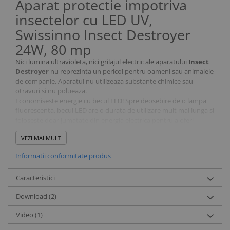
Aparat protectie impotriva
insectelor cu LED UV,
Swissinno Insect Destroyer
24W, 80 mp
Nici lumina ultravioleta, nici grilajul electric ale aparatului
Insect
Destroyer
nu reprezinta un pericol pentru oameni sau animalele
de companie. Aparatul nu utilizeaza substante chimice sau
otravuri si nu polueaza.
Economiseste energie cu becul LED! Spre deosebire de o lampa
fluorescenta, becul LED are o durata de utilizare mult mai lunga si
foloseste doar jumatate din energia electrica pentru a oferi
aceeasi cantitate de lumina.
VEZI MAI MULT
Noul design al grilajului electric a crescut eficienta sistemului si se
supune tuturor cerintelor de siguranta ale CE. Grilajul protejeaza
Informatii conformitate produs
utilizatorul de contactul accidental al degetelor cu partea
electrica. Acest aparat se utilizeaza doar in spatii interioare. Nu
Caracteristici
lasa lichide sa ajunga la aparat. Instaleaza aparatul la aproximativ
2 metri de la pamant pentru a proteja copiii si animalele de
Download (2)
companie.
Aparatul functioneaza cu
doua tuburi LED UV de 12 W
.
Video
(1)