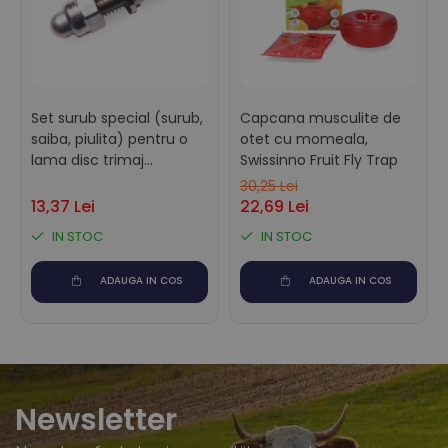
Set surub special (surub,
Capcana musculite de
saiba, piulita) pentru o
otet cu momeala,
lama disc trimaj
Swissinno Fruit Fly Trap
Demotec
30,25 Lei
13,37 Lei
22,69 Lei
IN STOC
IN STOC
ADAUGA IN COS
ADAUGA IN COS
Newsletter