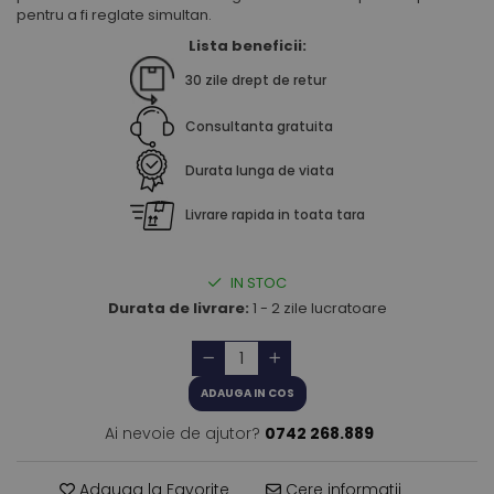
pentru a fi reglate simultan.
Lista beneficii:
30 zile drept de retur
Consultanta gratuita
Durata lunga de viata
Livrare rapida in toata tara
IN STOC
Durata de livrare:
1 - 2 zile lucratoare
ADAUGA IN COS
Ai nevoie de ajutor?
0742 268.889
Adauga la Favorite
Cere informatii