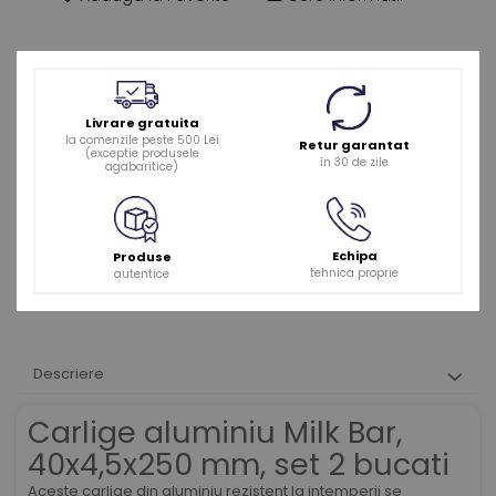
Livrare gratuita
la comenzile peste 500 Lei
Retur garantat
(exceptie produsele
în 30 de zile
agabaritice)
Echipa
Produse
tehnica proprie
autentice
Descriere
Carlige aluminiu Milk Bar,
40x4,5x250 mm, set 2 bucati
Aceste carlige din aluminiu rezistent la intemperii se