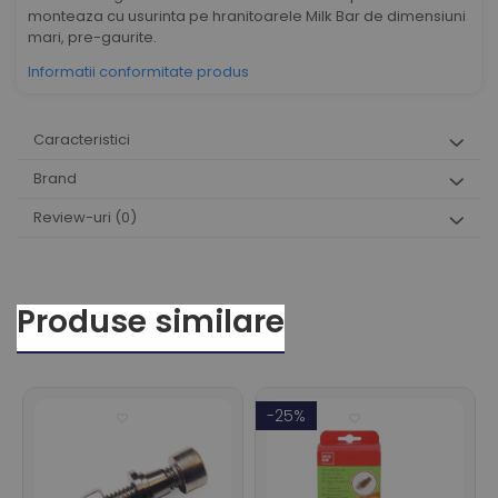
monteaza cu usurinta pe hranitoarele Milk Bar de dimensiuni
mari, pre-gaurite.
Informatii conformitate produs
Caracteristici
Brand
Review-uri
(0)
Produse similare
-25%