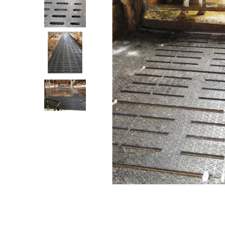
Renete, cutite si clesti ongloane
Saboti ongloane
Scule si echipamente trimaj
ongloane
Management vaci
Muls vaci
Accesorii muls vaci
Consumabile muls vaci
Echipamente de muls vaci
Igiena mulsului
Testare si control lapte vaci
Racire lapte
Silozuri stocare lapte
Tancuri racire lapte
Sanatate si confort vaci
Fertilitate si reproductie vaci
Identificare si marcare vaci