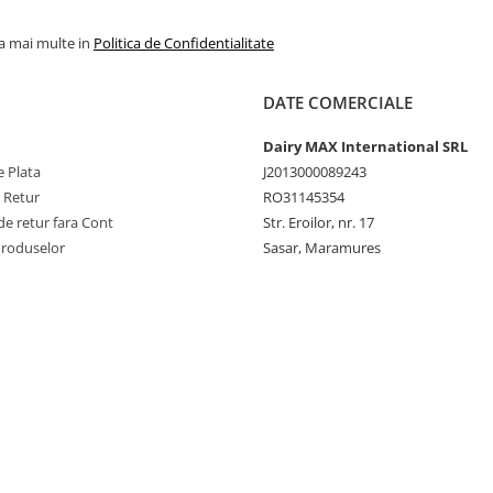
la mai multe in
Politica de Confidentialitate
DATE COMERCIALE
Dairy MAX International SRL
 Plata
J2013000089243
e Retur
RO31145354
e retur fara Cont
Str. Eroilor, nr. 17
Produselor
Sasar, Maramures