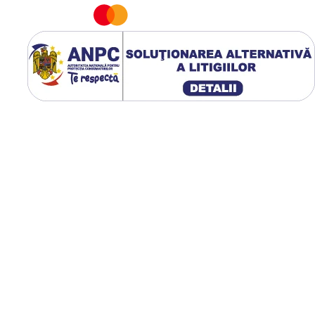
uc, precum si contractarea si dilatarea acestuia in momentul schimbarilor d
e de beton, Bioret PANAMA SLAT este disponibil in urmatoarele latimi: 105
apost pe care doresti sa il acoperi cu acest covor.
da se pot realiza decupajele cu taiere cu jet de apa de mare presiune in functi
easca o schita care se transmite producatorului.