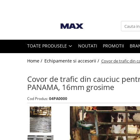
Toate Produsele
Vaci
TOATE PRODUSELE
NOUTATI
PROMOTII
BRA
Furajare si adapare vaci
Home /
Echipamente si accesorii /
Covor de trafic din 
Echipamente si accesorii furajare
vaci
Covor de trafic din cauciuc pent
Suplimente nutritive vaci
PANAMA, 16mm grosime
Intretinere ongloane vaci
Standuri trimaj ongloane
Cod Produs:
04PA0000
Adezivi ongloane
Bandaje si pansamente ongloane
Consumabile intretinere ongloane
Discuri trimaj ongloane
Ingrijire si tratament ongloane