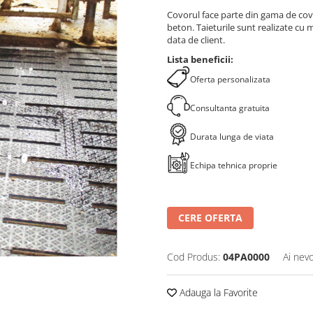
Covorul face parte din gama de covo
beton. Taieturile sunt realizate cu m
data de client.
Lista beneficii:
Oferta personalizata
Consultanta gratuita
Durata lunga de viata
Echipa tehnica proprie
CERE OFERTA
Cod Produs:
04PA0000
Ai nevo
Adauga la Favorite