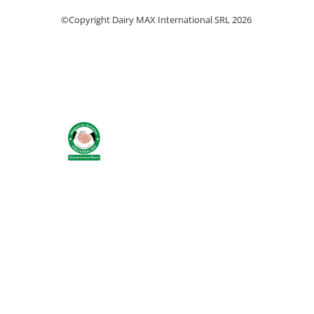
Identificare si marcare porci
©Copyright Dairy MAX International SRL 2026
Cai
Potcovit si intretinere copite cai
Sanatate si confort cai
Insertie textila care previne ruperea covorului de cauci
Covorul de trafic din cauciuc pentru aleile cu gratar
Curatare si intretinere cai
putand fi livrata la comanda in functie de spatiul din ad
Identificare cai
In situatiile in care ai deja gratarele de beton, la coman
Pentru asta, unul dintre consultantii nostri o sa pregat
Perii de scarpinat cai
Suplimente nutritive
Accesorii suplimente nutritive
Bolusuri si minerale