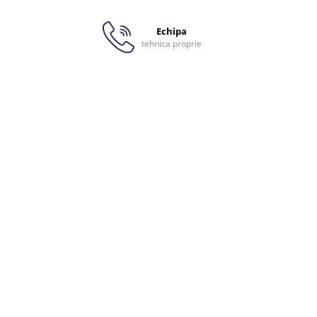
Echipa
tehnica proprie
, Bioret DeltaDiam 16 Type
ate, cu o grosime de 16 cm.