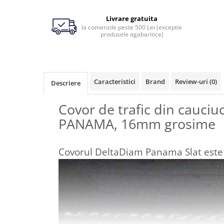
Ingrijirea pielii la vaci
Livrare gratuita
Ventilatie si climatizare vaci
la comenzile peste 500 Lei (exceptie
produsele agabaritice)
Vitei
Alaptare vitei
Caracteristici
Brand
Review-uri
(0)
Descriere
Alaptare automata vitei
Galeti, bidoane, tetine vitei
Covor de trafic din cauciu
Colostru vitei
PANAMA, 16mm grosime
Cusete si boxe vitei
Accesorii cusete vitei
Covorul DeltaDiam Panama Slat este f
Boxe comune
Cusete individuale
Furajare si adapare vitei
Echipamente si accesorii furajare
vitei
Suplimente nutritive vitei