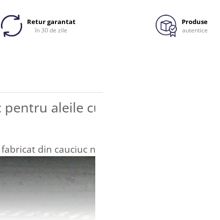
Retur garantat
Produse
în 30 de zile
autentice
c pentru aleile cu gratare de beton
abricat din cauciuc natural de cea mai buna calit