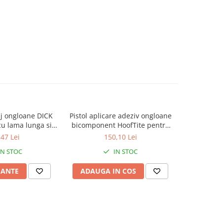
j ongloane DICK
Pistol aplicare adeziv ongloane
Roaba tran
-20%
 lama lunga si
bicomponent HoofTite pentru
furaje a
gusta
cartusele de 200 si 220 ml
,47 Lei
150,10 Lei
3.478,1
IN STOC
IN STOC
IANTE
ADAUGA IN COS
ADAUG