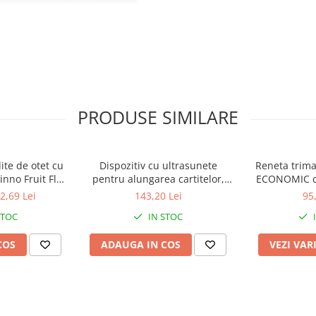
PRODUSE SIMILARE
 stabilitate foarte buna;
n lichidelor;
laminita si reforma prematura a vacilor cu afectiuni la picioare;
te de otet cu
Dispozitiv cu ultrasunete
Reneta trima
nno Fruit Fly
pentru alungarea cartitelor,
ECONOMIC cu
p
incarcare solara, Swissinno
in
2,69 Lei
143,20 Lei
95
Ultrasonic Solar Mole Repeller,
STOC
IN STOC
650 mp
COS
ADAUGA IN COS
VEZI VAR