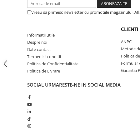
si capre
Management oi si capre
Vreau sa primesc newsletter cu promotiile magazinului. Af
Muls oi si capre
CLIENTI
Sanatate si confort oi si capre
Informatii utile
Ecornare miei si iezi
ANPC
Despre noi
Metode de
Identificare si marcare oi si capre
Date contact
Politica d
Termeni si conditii
Perii de scarpinat oi si capre
Formular d
Politica de Confidentialitate
Porci
Garantia 
Politica de Livrare
SOCIAL
URMARESTE-NE IN SOCIAL MEDIA
Sanatate si confort porci