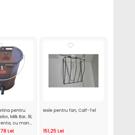
etina pentru
Iesle pentru fan, Calf-Tel
Jacheta vi
lor, Milk Bar, 9l,
sezonul r
renta, cu maner
,78 Lei
151,25 Lei
181,50 Lei