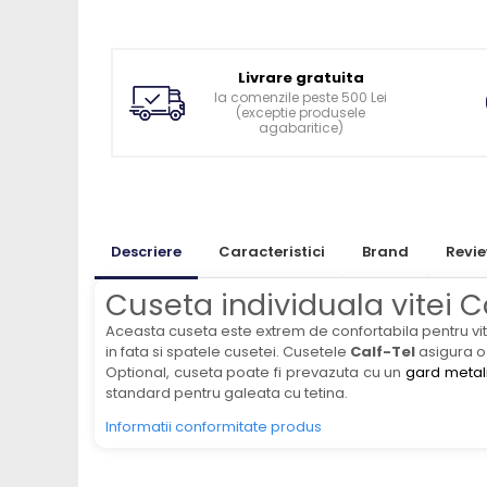
Ingrijirea pielii la vaci
Ventilatie si climatizare vaci
Vitei
Livrare gratuita
Alaptare vitei
la comenzile peste 500 Lei
(exceptie produsele
Alaptare automata vitei
agabaritice)
Galeti, bidoane, tetine vitei
Colostru vitei
Cusete si boxe vitei
Descriere
Caracteristici
Brand
Revi
Accesorii cusete vitei
Boxe comune
Cuseta individuala vitei C
Cusete individuale
Aceasta cuseta este extrem de confortabila pentru vite
Furajare si adapare vitei
in fata si spatele cusetei. Cusetele
Calf-Tel
asigura o 
Optional, cuseta poate fi prevazuta cu un
gard metal
Echipamente si accesorii furajare
standard pentru galeata cu tetina.
vitei
Informatii conformitate produs
Suplimente nutritive vitei
Sanatate si confort vitei