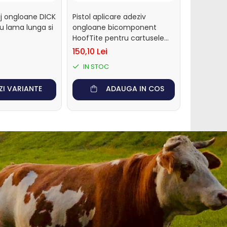
j ongloane DICK
Pistol aplicare adeziv
Roaba tran
 lama lunga si
ongloane bicomponent
furaje an
HoofTite pentru cartusele
de 200 si 220 ml
150,10 Lei
3.478,15 L
IN STOC
IN STO
ZI VARIANTE
ADAUGA IN COS