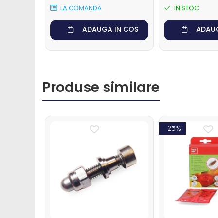
LA COMANDA
IN STOC
Muls oi si capre
Sanatate si confort oi si
ADAUGA IN COS
ADAUG
capre
Ecornare miei si iezi
Identificare si marcare oi si capre
Perii de scarpinat oi si capre
Produse similare
Porci
Sanatate si confort porci
Identificare si marcare porci
-25%
Cai
Potcovit si intretinere
copite cai
Sanatate si confort cai
Curatare si intretinere cai
Identificare cai