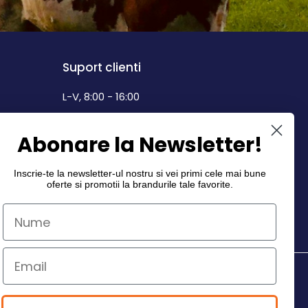
Suport clienti
L-V, 8:00 - 16:00
0742 268.889
Abonare la Newsletter!
info@dairymax.ro
Inscrie-te la newsletter-ul nostru si vei primi cele mai bune
oferte si promotii la
brandurile tale favorite
.