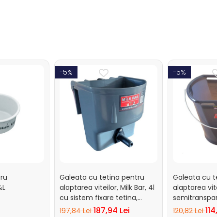
-5%
-5%
tru
Galeata cu tetina pentru
Galeata cu t
&L
alaptarea viteilor, Milk Bar, 4l
alaptarea vitei
cu sistem fixare tetina,
semitranspa
suport de prindere si carlig
metalic
187,94 Lei
114
197,84 Lei
120,82 Lei