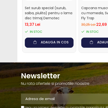
Perii de scarpinat cai
Suplimente nutritive
Set surub special (surub,
Capcana muscul
saiba, piulita) pentru o lama
cu momeala, Swi
Accesorii suplimente
disc trimaj Demotec
Fly Trap
nutritive
13,37 Lei
22,69 
30,25 Lei
Bolusuri si minerale
IN STOC
IN STOC
Electroliti si suplimente
vitei
ADAUGA IN COS
ADAUG
Dotari ferma
Contentionare animale
Echipamente
multifunctionale
Newsletter
Furajare
Nu rata ofertele si promotiile noastre
Fronturi de furajare
Silozuri cereale
Utilaje furajare
Identificare, marcare,
Vreau sa primesc newsletter cu promotiile magazinului. A