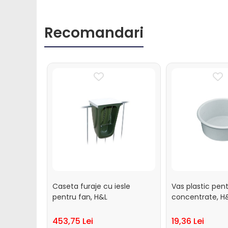
Ecornare vitei
Fatare vitei
Recomandari
Intarcare vitei
Marcare vitei
Perii de scarpinat vitei
Transport vitei
Ventilatie si climatizare vitei
Oi si capre
Alaptare miei si iezi
Alaptare automata miei si iezi
Galeti, bidoane, tetine miei si iezi
Colostru miei si iezi
Furajare si adapare oi si
capre
Caseta furaje cu iesle
Vas plastic pen
pentru fan, H&L
concentrate, H
Echipamente si accesorii furajare
oi si capre
453,75 Lei
19,36 Lei
Management oi si capre