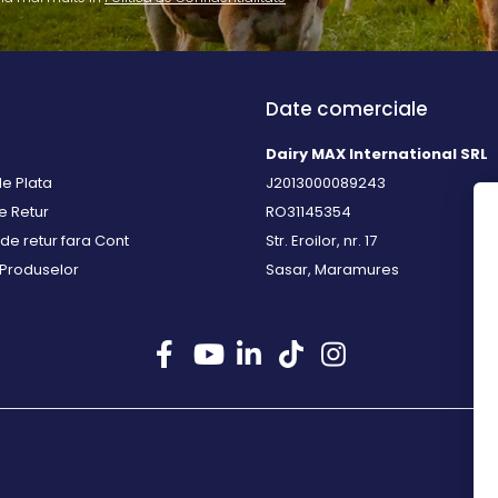
Date comerciale
Dairy MAX International SRL
e Plata
J2013000089243
de Retur
RO31145354
de retur fara Cont
Str. Eroilor, nr. 17
 Produselor
Sasar, Maramures