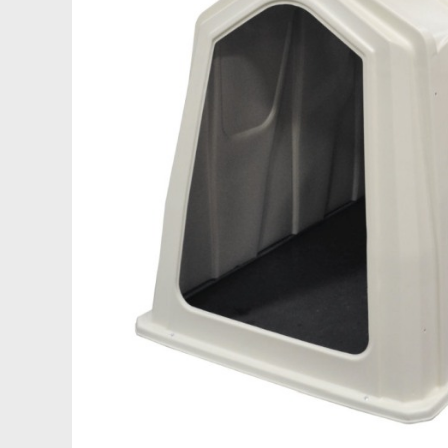
Saboti ongloane
Scule si echipamente trimaj
ongloane
Management vaci
Muls vaci
Accesorii muls vaci
Consumabile muls vaci
Echipamente de muls vaci
Igiena mulsului
Testare si control lapte vaci
Racire lapte
Silozuri stocare lapte
Tancuri racire lapte
Sanatate si confort vaci
Fertilitate si reproductie vaci
Identificare si marcare vaci