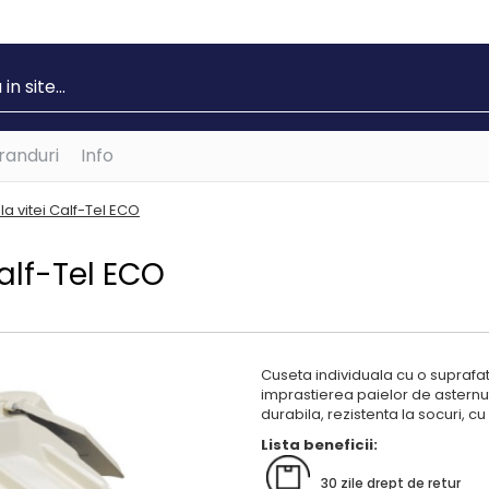
randuri
Info
la vitei Calf-Tel ECO
alf-Tel ECO
Cuseta individuala cu o suprafat
imprastierea paielor de asternut
durabila, rezistenta la socuri, c
Lista beneficii:
30 zile drept de retur