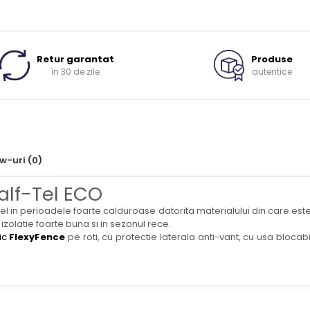
Retur garantat
Produse
în 30 de zile
autentice
ew-uri
(0)
alf-Tel ECO
l in perioadele foarte calduroase datorita materialului din care este f
izolatie foarte buna si in sezonul rece.
ic
FlexyFence
pe roti, cu protectie laterala anti-vant, cu usa blocabi