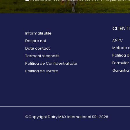
monitorizare
Accesorii identificare animale
Curele si numere
Vopsele, sprayuri, markere
CLIENTI
Informatii utile
Roboti ferma
ANPC
Despre noi
Automate alaptare
Metode d
Date contact
Roboti de muls
Politica 
Termeni si conditii
Sanatate si confort
Formular 
Politica de Confidentialitate
animale
Garantia
Politica de Livrare
Articole veterinare
Ecornare si taiere cozi
Pardoseli beton
Perii de scarpinat
Saltele si covoare
Separatoare de cusete
©Copyright Dairy MAX International SRL 2026
Ventilatie si climatizare
Sisteme de management