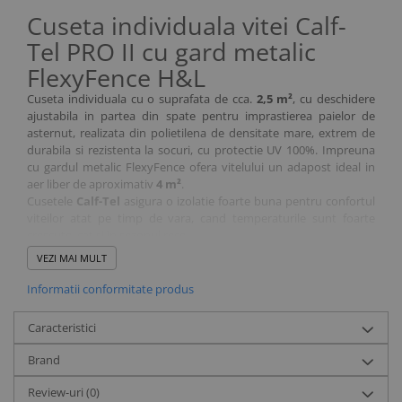
Cuseta individuala vitei Calf-
Tel PRO II cu gard metalic
FlexyFence H&L
Cuseta individuala cu o suprafata de cca.
2,5 m²
, cu deschidere
ajustabila in partea din spate pentru imprastierea paielor de
asternut, realizata din polietilena de densitate mare, extrem de
durabila si rezistenta la socuri, cu protectie UV 100%. Impreuna
cu gardul metalic FlexyFence ofera vitelului un adapost ideal in
aer liber de aproximativ
4 m²
.
Cusetele
Calf-Tel
asigura o izolatie foarte buna pentru confortul
viteilor atat pe timp de vara, cand temperaturile sunt foarte
crescute, cat si in sezonul rece.
Cuseta este prevazuta cu grilaj galvanizat FlexyFence pe roti, cu
VEZI MAI MULT
protectie laterala la vant, cu usa blocabila, doi suporti circulari de
galeata si suport cu carlige standard pentru galeata cu tetina.
Informatii conformitate produs
Grilajul
FlexyFence
este foarte practic, poarta se deschide fara a
deranja vitelul din timpul suptului, lucru care faciliteaza
Caracteristici
manipularea alaptatului, cu preponderenta in perioada de
invatare.
Brand
Pe poarta se pot amplasa:
Galeata neagra de plastic cu maner metalic, H&L, 10 l
Review-uri
(0)