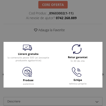
CERE OFERTA
Cod Produs:
_89603002(1-11)
Ai nevoie de ajutor?
0742 268.889
Adauga la Favorite
Livrare gratuita
Retur garantat
la comenzile peste 500 Lei (exceptie
produsele agabaritice)
în 30 de zile
Echipa
Produse
tehnica proprie
autentice
Descriere