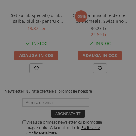
Set surub special (surub,
Capcana musculite de otet
-25%
saiba, piulita) pentru o
cu momeala, Swissinno
lama disc trimaj Demotec
Fruit Fly Trap
13,37 Lei
30,25 Lei
22,69 Lei
IN STOC
IN STOC
ADAUGA IN COS
ADAUGA IN COS
Newsletter
Nu rata ofertele si promotiile noastre
Vreau sa primesc newsletter cu promotiile
magazinului. Afla mai multe in
Politica de
Confidentialitate