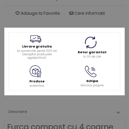
Adauga la Favorite
Cere informatii
Livrare gratuita
la comenzile peste 500 Lei
Retur garantat
(exceptie produsele
în 30 de zile
agabaritice)
Echipa
Produse
tehnica proprie
autentice
Descriere
Furca compost cu 4 coarne