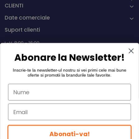
CLIENTI
Date comerciale
Suport clienti
L-V, 8:00 - 16:00
Abonare la Newsletter!
0742 268.889
info@dairymax.ro
Inscrie-te la newsletter-ul nostru si vei primi cele mai bune
oferte si promotii la
brandurile tale favorite
.
©Copyright Dairy MAX International SRL 2026
Abonati-va!