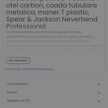
otel carbon, coada tubulara
metalica, maner T plastic,
Spear & Jackson Neverbend
Professional
Coarnele patrate sunt finisate si vopsite in camp
electrostatic pentru rezistenta mare la rugina, zgarieturi,
umiditate si la substantele alcaline din gunoi. Manerul
ergonomic din polipropilena (plastic) in forma de „T” asigura
confort utilizatorului, iar coada din otel tubular este rezistenta
la intemperii.
VEZI MAI MULT
Informatii conformitate produs
Caracteristici
Brand
Review-uri
(0)