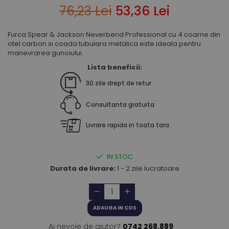
76
,23
Lei
53
,36
Lei
Furca Spear & Jackson Neverbend Professional cu 4 coarne din
otel carbon si coada tubulara metalica este ideala pentru
manevrarea gunoiului.
Lista beneficii:
30 zile drept de retur
Consultanta gratuita
Livrare rapida in toata tara
IN STOC
Durata de livrare:
1 - 2 zile lucratoare
ADAUGA IN COS
Ai nevoie de ajutor?
0742 268.889