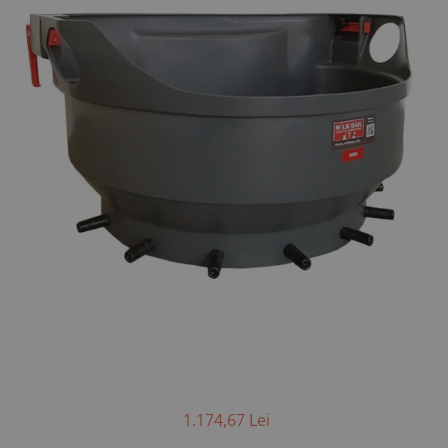
Saboti ongloane
Scule si echipamente trimaj
ongloane
Management vaci
Muls vaci
Accesorii muls vaci
Consumabile muls vaci
Echipamente de muls vaci
Igiena mulsului
Testare si control lapte vaci
Racire lapte
Silozuri stocare lapte
Tancuri racire lapte
Sanatate si confort vaci
Fertilitate si reproductie vaci
Identificare si marcare vaci
1.174,67 Lei
Ingrijirea pielii la vaci