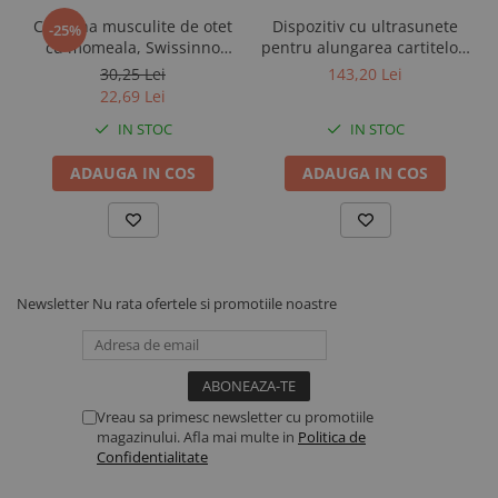
Capcana musculite de otet
Dispozitiv cu ultrasunete
Articole veterinare
-25%
cu momeala, Swissinno
pentru alungarea cartitelor,
Ecornare si taiere cozi
Fruit Fly Trap
incarcare solara, Swissinno
30,25 Lei
143,20 Lei
Pardoseli beton
Ultrasonic Solar Mole
22,69 Lei
Repeller, 650 mp
Perii de scarpinat
IN STOC
IN STOC
Saltele si covoare
ADAUGA IN COS
ADAUGA IN COS
Separatoare de cusete
Ventilatie si climatizare
Sisteme de management
Scule si unelte
Ciocane si baroase
Newsletter
Nu rata ofertele si promotiile noastre
Consumabile scule si unelte
Lame foarfeci si fierastraie
Fierastraie si topoare
Vreau sa primesc newsletter cu promotiile
Lopeti, cazmale si sape
magazinului. Afla mai multe in
Politica de
Confidentialitate
Maturi, perii si farase