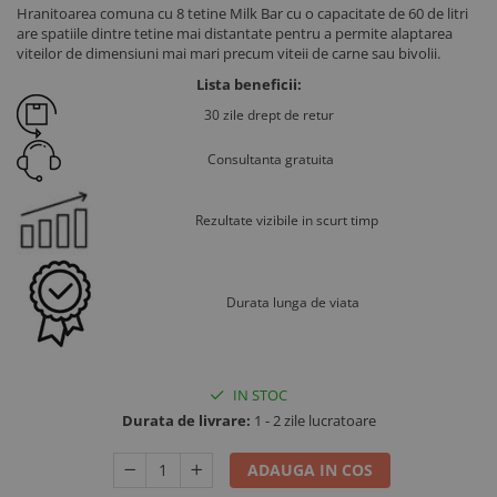
Hranitoarea comuna cu 8 tetine Milk Bar cu o capacitate de 60 de litri
Ventilatie si climatizare vaci
are spatiile dintre tetine mai distantate pentru a permite alaptarea
Vitei
viteilor de dimensiuni mai mari precum viteii de carne sau bivolii.
Alaptare vitei
Lista beneficii:
Alaptare automata vitei
30 zile drept de retur
Galeti, bidoane, tetine vitei
Consultanta gratuita
Colostru vitei
Cusete si boxe vitei
Rezultate vizibile in scurt timp
Accesorii cusete vitei
Boxe comune
Cusete individuale
Durata lunga de viata
Furajare si adapare vitei
Echipamente si accesorii furajare
vitei
IN STOC
Suplimente nutritive vitei
Durata de livrare:
1 - 2 zile lucratoare
Sanatate si confort vitei
ADAUGA IN COS
Ecornare vitei