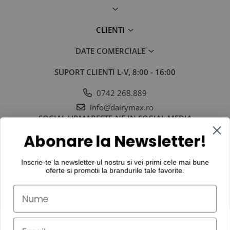
Scule electrice
Polizoare electrice
CLIENTI
Unelte gradinarit
Accesorii gradinarit
DATE COMERCIALE
Atomizoare si stropitori
SUPORT CLIENTI
L-V, 8:00 - 16:00
Cultivatoare
Foarfeci gradinarit
0742 268.889
Furci si greble
info@dairymax.ro
Macete si seceri
SOCIAL
URMARESTE-NE IN SOCIAL MEDIA
Pistoale de udat si aspersoare
Abonare la Newsletter!
Plantatoare
Sere si paturi
Inscrie-te la newsletter-ul nostru si vei primi cele mai bune
Seturi unelte gradinarit
oferte si promotii la
brandurile tale favorite
.
Unelte specializate ferma
Folii si prelate
Infoliere si legare baloti
Folii balotat