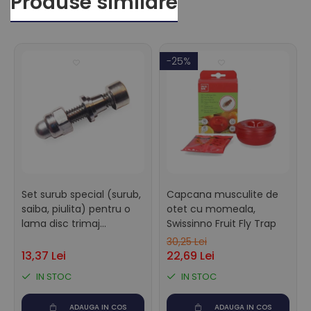
Produse similare
Rezistenta se fixeaza pe capul ceramic si cu doua surube se
prinde de pistolul de ecornare.
-25%
Set surub special (surub,
Capcana musculite de
saiba, piulita) pentru o
otet cu momeala,
lama disc trimaj
Swissinno Fruit Fly Trap
Demotec
30,25 Lei
13,37 Lei
22,69 Lei
IN STOC
IN STOC
ADAUGA IN COS
ADAUGA IN COS