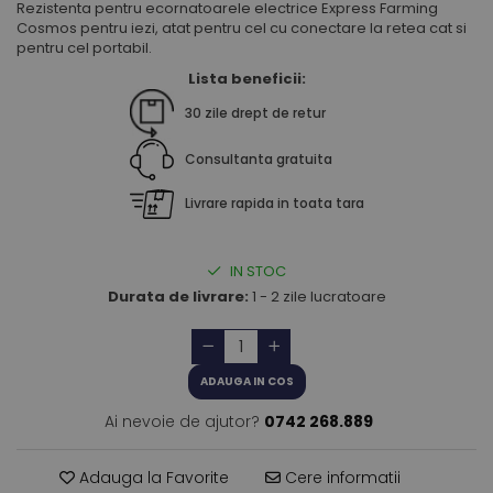
Rezistenta pentru ecornatoarele electrice Express Farming
Cosmos pentru iezi, atat pentru cel cu conectare la retea cat si
pentru cel portabil.
Lista beneficii:
30 zile drept de retur
Consultanta gratuita
Livrare rapida in toata tara
IN STOC
Durata de livrare:
1 - 2 zile lucratoare
ADAUGA IN COS
Ai nevoie de ajutor?
0742 268.889
Adauga la Favorite
Cere informatii