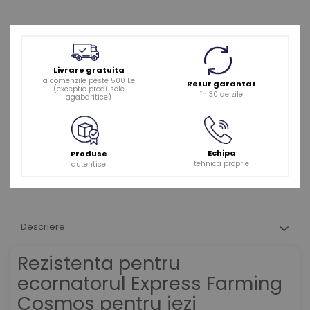
Livrare gratuita
la comenzile peste 500 Lei
Retur garantat
(exceptie produsele
în 30 de zile
agabaritice)
Echipa
Produse
tehnica proprie
autentice
Descriere
Rezistenta pentru
ecornatorul Express Farming
Cosmos pentru iezi