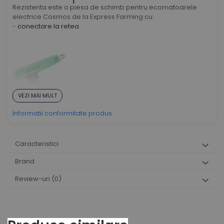
Rezistenta este o piesa de schimb pentru ecornatoarele
electrice Cosmos de la Express Farming cu:
-
conectare la retea
VEZI MAI MULT
Informatii conformitate produs
-
portabil
.
Caracteristici
Brand
Review-uri
(0)