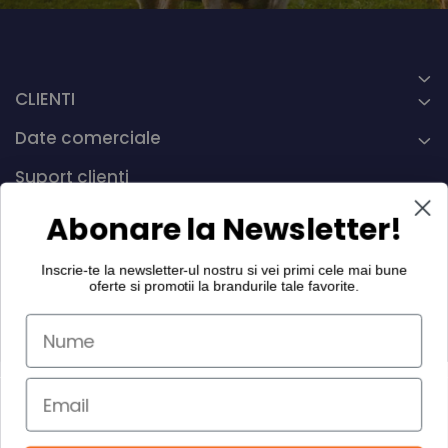
CLIENTI
Date comerciale
Suport clienti
Abonare la Newsletter!
L-V, 8:00 - 16:00
0742 268.889
Inscrie-te la newsletter-ul nostru si vei primi cele mai bune
info@dairymax.ro
oferte si promotii la
brandurile tale favorite
.