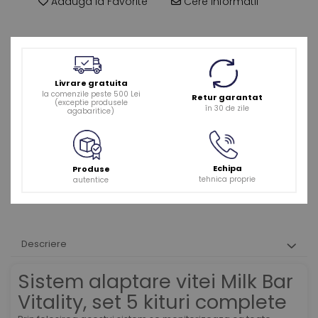
Adauga la Favorite
Cere informatii
Livrare gratuita
la comenzile peste 500 Lei
Retur garantat
(exceptie produsele
în 30 de zile
agabaritice)
Echipa
Produse
tehnica proprie
autentice
Descriere
Sistem alaptare vitei Milk Bar
Vitality, set 5 kituri complete