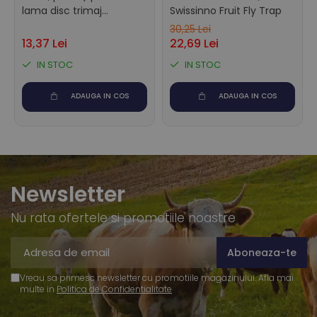
lama disc trimaj
Swissinno Fruit Fly Trap
Demotec
30,25 Lei
13,37 Lei
22,69 Lei
IN STOC
IN STOC
ADAUGA IN COS
ADAUGA IN COS
Newsletter
Nu rata ofertele si promotiile noastre
Vreau sa primesc newsletter cu promotiile magazinului. Afla mai
multe in
Politica de Confidentialitate