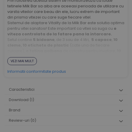
Prin folosirea acestui sistem se monitorizeaza ca toate
tetinele Milk Bar sa aiba are aceeasi perioada de utilizare cu
varsta viteilor care beau din ele, lucru extrem de important
din prisma vitezei cu care suge fiecare vitel.
Sistemul de alaptare Vitality de la Milk Bar este solutia optima
pentru vitei sanatosi! Este important ca viteii sa suga cu
o
viteza controlata de la fatare pana la intarcare.
Setul contine
5 bidoane
, de 3 sau de 4 litri,
5 capace
,
10
cleme, 10 etichete de plastic
(cate una de fiecare
culoare),
o tetina galbena
de colostru pentru invatare,
10
tetine Milk Bar negre
, si
5 suporturi
pentru atasarea
VEZI MAI MULT
bidoanelor pe grilajul cusetelor.
Tetinele speciale Milk Bar ajuta la crearea reflexului ce
Informatii conformitate produs
conduce la
inchiderea gutierei esofagiene
, lucru
deosebit de important pentru directionarea laptelui in
compartimentul corect al stomacului vitelului (
abomasum
).
Caracteristici
Download (1)
Brand
Review-uri
(0)