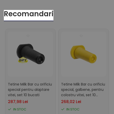
Recomandari
Tetine Milk Bar cu orificiu
Tetine Milk Bar cu orificiu
special pentru alaptare
special, galbene, pentru
vitei, set 10 bucati
colostru vitei, set 10
bucati
287,98 Lei
268,02 Lei
IN STOC
IN STOC