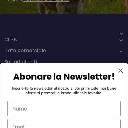
CLIENTI
Date comerciale
Suport clienti
Abonare la Newsletter!
L-V, 8:00 - 16:00
0742 268.889
Inscrie-te la newsletter-ul nostru si vei primi cele mai bune
info@dairymax.ro
oferte si promotii la
brandurile tale favorite
.