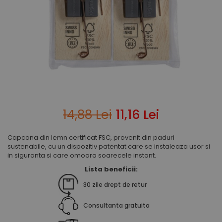
Saboti ongloane
Scule si echipamente trimaj
ongloane
Management vaci
Muls vaci
Accesorii muls vaci
Consumabile muls vaci
Echipamente de muls vaci
14,88 Lei
11,16 Lei
Igiena mulsului
Testare si control lapte vaci
Capcana din lemn certificat FSC, provenit din paduri
Racire lapte
sustenabile, cu un dispozitiv patentat care se instaleaza usor si
Silozuri stocare lapte
in siguranta si care omoara soarecele instant.
Tancuri racire lapte
Lista beneficii:
Sanatate si confort vaci
30 zile drept de retur
Fertilitate si reproductie vaci
Consultanta gratuita
Identificare si marcare vaci